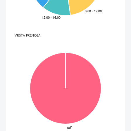
  V sivo polje ne pišite. 
polje ne pišite. 
V sivo polje ne pišite.   V sivo 
VRSTA PRENOSA
P   
perforiran list 