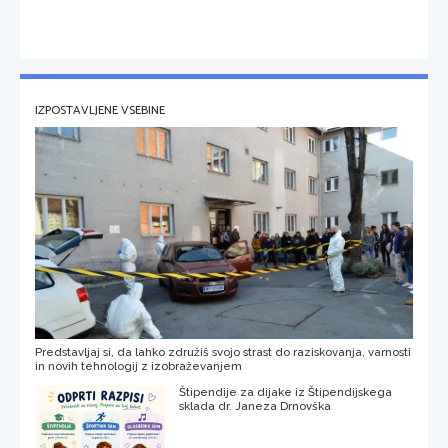
IZPOSTAVLJENE VSEBINE
Predstavljaj si, da lahko združiš svojo strast do raziskovanja, varnosti
in novih tehnologij z izobraževanjem
Štipendije za dijake iz Štipendijskega
sklada dr. Janeza Drnovška