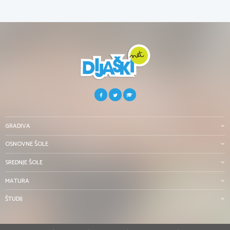
GRADIVA
OSNOVNE ŠOLE
SREDNJE ŠOLE
MATURA
ŠTUDIJ