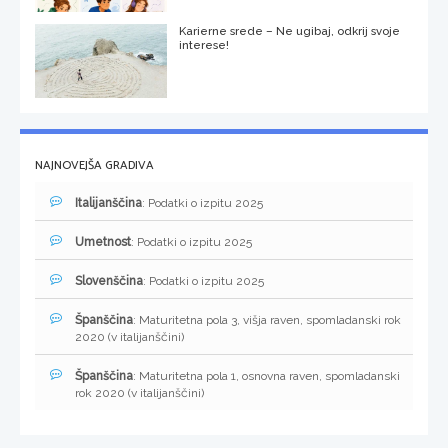
Karierne srede – Ne ugibaj, odkrij svoje
interese!
NAJNOVEJŠA GRADIVA
Italijanščina
: Podatki o izpitu 2025
Umetnost
: Podatki o izpitu 2025
Slovenščina
: Podatki o izpitu 2025
Španščina
: Maturitetna pola 3, višja raven, spomladanski rok
2020 (v italijanščini)
Španščina
: Maturitetna pola 1, osnovna raven, spomladanski
rok 2020 (v italijanščini)