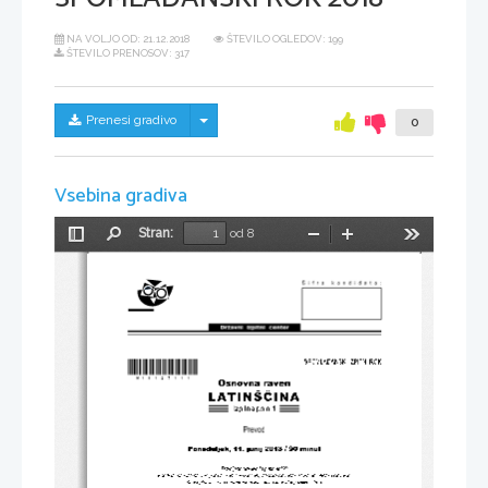
NA VOLJO OD:
21.12.2018
ŠTEVILO OGLEDOV: 199
ŠTEVILO PRENOSOV: 317
Skrij/prikaži meni
Prenesi gradivo
0
Vsebina gradiva
Stran:
od 8
Preklopi
Najdi
Pomanjšaj
Povečaj
Orodja
stransko
vrstico
*M18127111*