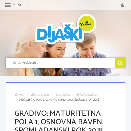
MENI
Domov
Zbirka gradiv
Latinščina
Splošna matura
Maturitetna pola 1, osnovna raven, spomladanski rok 2018
GRADIVO:
MATURITETNA
POLA 1, OSNOVNA RAVEN,
SPOMLADANSKI ROK 2018