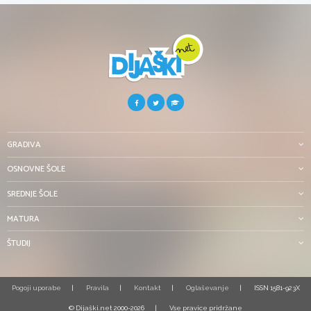
GRADIVA
OSNOVNE ŠOLE
SREDNJE ŠOLE
MATURA
ŠTUDIJ
Pogoji uporabe
Pravila
Kontakt
Oglaševanje
ISSN 1581-923X
© Dijaški.net 2000-2026
Vse pravice pridržane