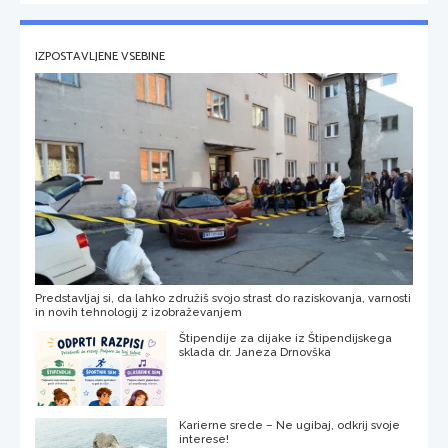
IZPOSTAVLJENE VSEBINE
Predstavljaj si, da lahko združiš svojo strast do raziskovanja, varnosti
in novih tehnologij z izobraževanjem
Štipendije za dijake iz Štipendijskega
sklada dr. Janeza Drnovška
Karierne srede – Ne ugibaj, odkrij svoje
interese!