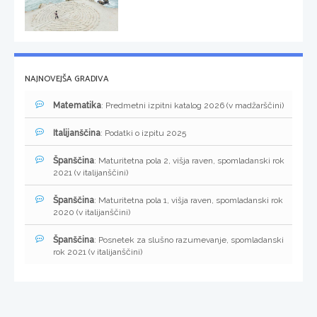
NAJNOVEJŠA GRADIVA
Matematika
: Predmetni izpitni katalog 2026 (v madžarščini)
Italijanščina
: Podatki o izpitu 2025
Španščina
: Maturitetna pola 2, višja raven, spomladanski rok
2021 (v italijanščini)
Španščina
: Maturitetna pola 1, višja raven, spomladanski rok
2020 (v italijanščini)
Španščina
: Posnetek za slušno razumevanje, spomladanski
rok 2021 (v italijanščini)