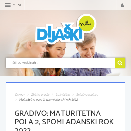
MENI
Domov
Zbirka gradiv
Latinščina
Splošna matura
Maturitetna pola 2, spomladanski rok 2022
GRADIVO:
MATURITETNA
POLA 2, SPOMLADANSKI ROK
2022