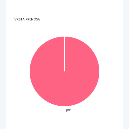
Skupno število to
č
k izpitne pole 1 OR/VR: 60 
VRSTA PRENOSA