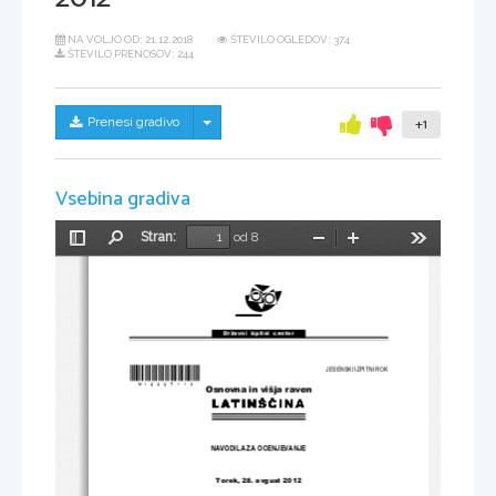
NA VOLJO OD:
21.12.2018
ŠTEVILO OGLEDOV: 374
ŠTEVILO PRENOSOV: 244
Skrij/prikaži meni
Prenesi gradivo
+1
Vsebina gradiva
Stran:
od 8
Preklopi
Najdi
Pomanjšaj
Povečaj
Orodja
stransko
vrstico
Državni  izpitni  center
*M12227113*
JESENSKI IZPITNI ROK
Osnovna in višja raven
NAVODILA ZA OCENJEVANJE
Torek, 28. avgust 2012