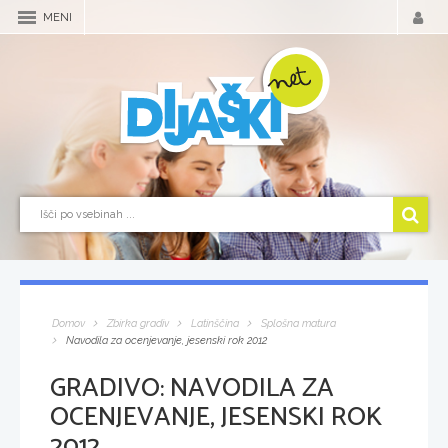
MENI
Domov
Zbirka gradiv
Latinščina
Splošna matura
Navodila za ocenjevanje, jesenski rok 2012
GRADIVO:
NAVODILA ZA
OCENJEVANJE, JESENSKI ROK
2012