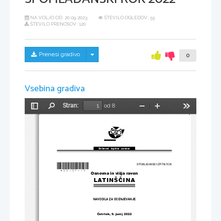
NA VOLJO OD:
20.09.2023
ŠTEVILO OGLEDOV: 55
ŠTEVILO PRENOSOV: 120
Skrij/prikaži meni
Prenesi gradivo
0
Vsebina gradiva
Stran:
od 8
Preklopi
Najdi
Pomanjšaj
Povečaj
Orodja
stransko
vrstico
Državni  izpitni  center
*M22127113
*
SPOMLADANSKI IZPITNI ROK
Osnovna in višja raven
LATINŠČINA
NAVODILA ZA OCENJEVANJE
Četrtek
, 9. junij 
2022