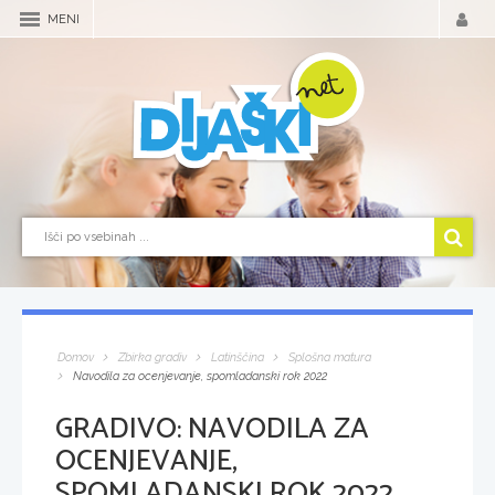
MENI
Domov
Zbirka gradiv
Latinščina
Splošna matura
Navodila za ocenjevanje, spomladanski rok 2022
GRADIVO:
NAVODILA ZA
OCENJEVANJE,
SPOMLADANSKI ROK 2022