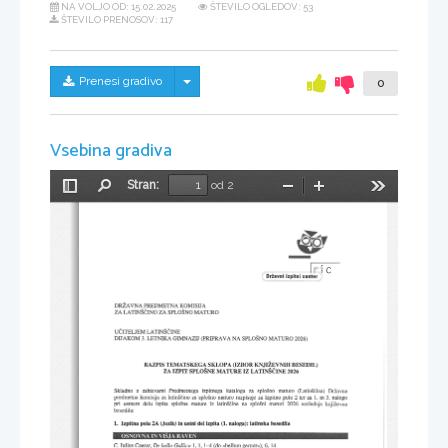
NA VOLJO OD:
15.02.2025
ŠTEVILO OGLEDOV: 53
ŠTEVILO PRENOSOV: 117
Skrij/prikaži meni
Prenesi gradivo
0
Vsebina gradiva
Stran:
od 2
Preklopi
Najdi
Pomanjšaj
Povečaj
Orodja
stransko
vrstico