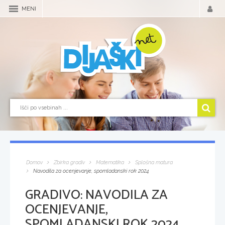
MENI
Domov
Zbirka gradiv
Matematika
Splošna matura
Navodila za ocenjevanje, spomladanski rok 2024
GRADIVO:
NAVODILA ZA
OCENJEVANJE,
SPOMLADANSKI ROK 2024