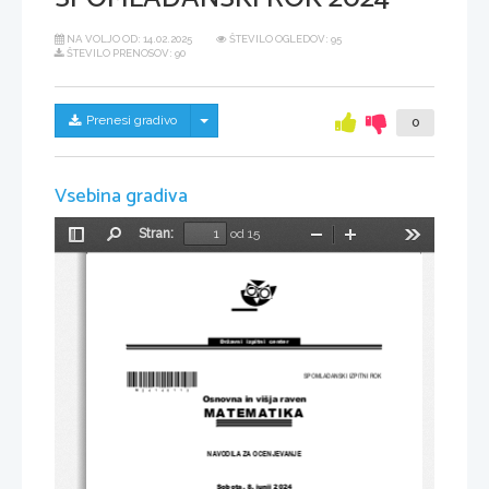
NA VOLJO OD:
14.02.2025
ŠTEVILO OGLEDOV: 95
ŠTEVILO PRENOSOV: 90
Skrij/prikaži meni
Prenesi gradivo
0
Vsebina gradiva
Stran:
od 15
Preklopi
Najdi
Pomanjšaj
Povečaj
Orodja
stransko
vrstico
Državni  izpitni  center
*M24140113*
SPOMLADANSKI IZPITNI ROK
Osnovna in višja raven
MATEMATIKA
NAVODILA ZA OCENJEVANJE
Sobota, 8. junij 2024