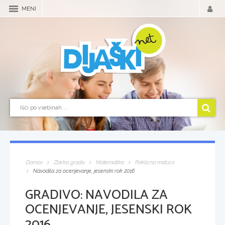
MENI
Domov
Zbirka gradiv
Matematika
Poklicna matura
Navodila za ocenjevanje, jesenski rok 2016
GRADIVO:
NAVODILA ZA
OCENJEVANJE, JESENSKI ROK
2016