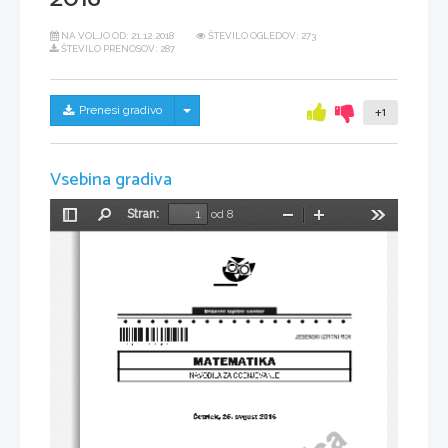
NA VOLJO OD:
21.12.2018
ŠTEVILO OGLEDOV: 273
ŠTEVILO PRENOSOV: 287
Skrij/prikaži meni
Prenesi gradivo
+1
Vsebina gradiva
Stran:
od 8
Preklopi
Najdi
Pomanjšaj
Povečaj
Orodja
stransko
vrstico