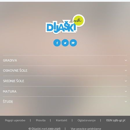
GRADIVA
OSNOVNE ŠOLE
SREDNJE ŠOLE
MATURA
ŠTUDIJ
Pogoji uporabe
Pravila
Kontakt
Oglaševanje
ISSN 1581-923X
© Dijaški.net 2000-2026
Vse pravice pridržane