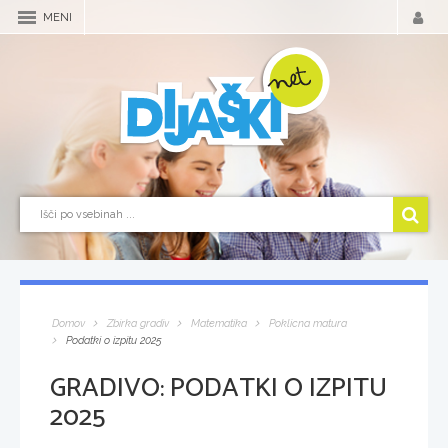
MENI
Domov
Zbirka gradiv
Matematika
Poklicna matura
Podatki o izpitu 2025
GRADIVO:
PODATKI O IZPITU
2025