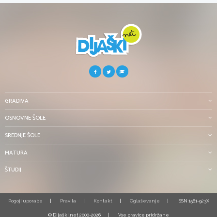
GRADIVA
OSNOVNE ŠOLE
SREDNJE ŠOLE
MATURA
ŠTUDIJ
Pogoji uporabe
Pravila
Kontakt
Oglaševanje
ISSN 1581-923X
© Dijaški.net 2000-2026
Vse pravice pridržane