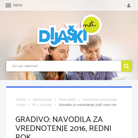
MENI
Domov
Zbirka gradiv
Matematika
Nacionalno preverjanje
znanja
Po 3. obdobju
Navodila za vrednotenje 2016, redni rok
GRADIVO:
NAVODILA ZA
VREDNOTENJE 2016, REDNI
ROK