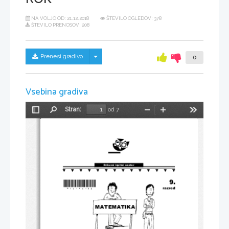
NA VOLJO OD:
21.12.2018
ŠTEVILO OGLEDOV: 378
ŠTEVILO PRENOSOV: 208
Skrij/prikaži meni
Prenesi gradivo
0
Vsebina gradiva
Stran:
od 7
Preklopi
Najdi
Pomanjšaj
Povečaj
Orodja
stransko
vrstico
Državni izpitni center
9.
*
N
16140132
*
razred
MATEMATIKA