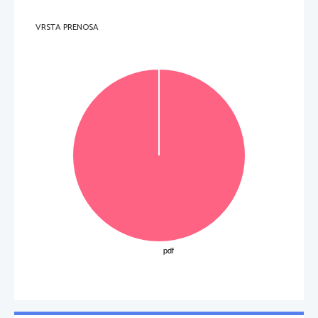
.   
V sivo polje ne pišite
VRSTA PRENOSA
.   
V sivo polje ne pišite