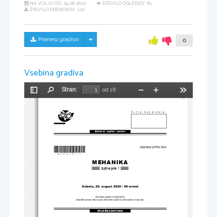
NA VOLJO OD:
29.06.2022
ŠTEVILO OGLEDOV: 61
ŠTEVILO PRENOSOV: 122
Skrij/prikaži meni
Prenesi gradivo
0
Vsebina gradiva
Stran:
od 16
Preklopi
Najdi
Pomanjšaj
Povečaj
Orodja
stransko
vrstico
Šifra kandidata
:
Državni  izpitni  center
JESENSKI IZPITNI ROK
*M20274111
* 
MEHANIKA
Izpitna pola 
1
Sobota, 29. avgust 2020 / 90 minut
Dovoljeno gradivo in pripomočki
:
Kandidat prinese nalivno pero ali kemični svinčnik
, 
risalni pribor in računalo
.
SPLOŠNA MATURA