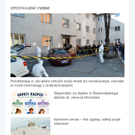
IZPOSTAVLJENE VSEBINE
Predstavljaj si, da lahko združiš svojo strast do raziskovanja, varnosti
in novih tehnologij z izobraževanjem
Štipendije za dijake iz Štipendijskega
sklada dr. Janeza Drnovška
Karierne srede – Ne ugibaj, odkrij svoje
interese!