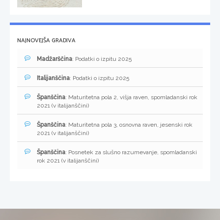
NAJNOVEJŠA GRADIVA
Madžarščina
: Podatki o izpitu 2025
Italijanščina
: Podatki o izpitu 2025
Španščina
: Maturitetna pola 2, višja raven, spomladanski rok
2021 (v italijanščini)
Španščina
: Maturitetna pola 3, osnovna raven, jesenski rok
2021 (v italijanščini)
Španščina
: Posnetek za slušno razumevanje, spomladanski
rok 2021 (v italijanščini)