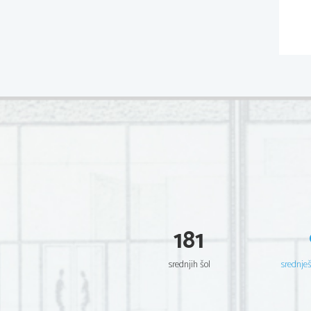
181
srednjih šol
srednje