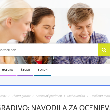
MATURA
ŠTUDIJ
FORUM
omov
Zbirka gradiv
Strokovni predmeti
Mehatronika
Poklicna mat
GRADIVO:
NAVODILA ZA OCENJEV