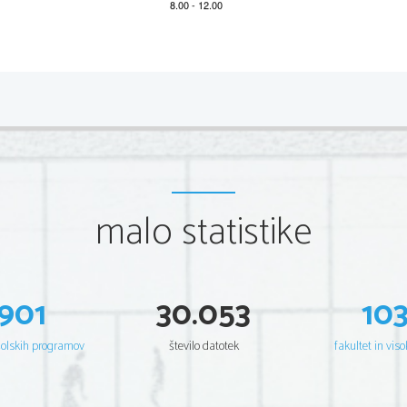
2 
Kot pravilno rešitev se upošteva tudi katerikoli industrijski 
malo statistike
šest, pet ali štirje pravilni odgovori 1 točka.
dem pravilnih odgovorov 2 točki, 
901
30.053
10
šolskih programov
število datotek
fakultet in viso
Dodatna navodila
Dodatna navodila
Dodatna navodila
protokol.