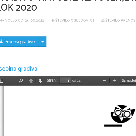
ROK 2020
NA VOLJO OD:
29.06.2022
ŠTEVILO OGLEDOV: 82
ŠTEVILO PRENOSO
Skrij/prikaži meni
Prenesi gradivo
sebina gradiva
Stran:
od 14
Preklopi
Najdi
Nazaj
Naprej
Pomanjšaj
Povečaj
stransko
vrstico