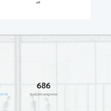
no enoto 1 točka.
Pravilen izračun in rezultat z ustrezno enoto 1 točka.
Pravilen izračun in rezultat z ustrez
3
686
kih šol
študijskih programov
Dodatna navodila