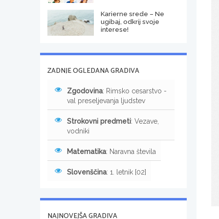
Karierne srede – Ne
ugibaj, odkrij svoje
interese!
ZADNJE OGLEDANA GRADIVA
Zgodovina
: Rimsko cesarstvo -
val preseljevanja ljudstev
Strokovni predmeti
: Vezave,
vodniki
Matematika
: Naravna števila
Slovenščina
: 1. letnik [02]
NAJNOVEJŠA GRADIVA