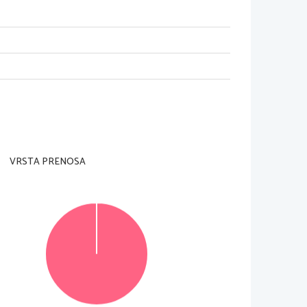
VRSTA PRENOSA
© Državni izpitni center
Vse pravice pridržane
.