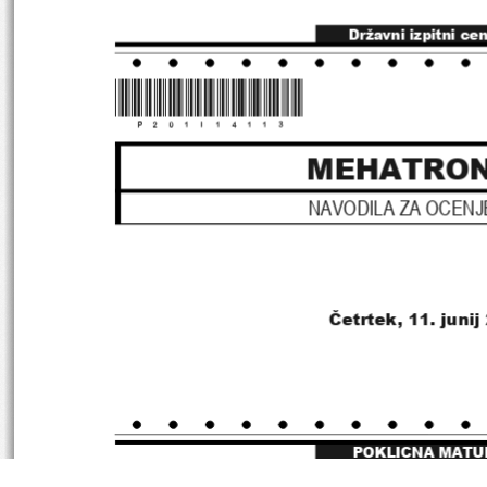
Državni izpitni ce
*P201I14113*
MEHATRON
NAVODILA ZA OCENJ
Četrtek
, 11. juni
POKLICNA MATU