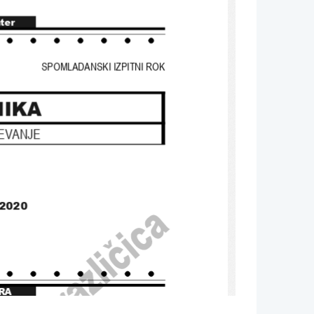
nter
SPOMLADANSKI IZPITNI ROK
IKA
EVANJE
j 2020
RA