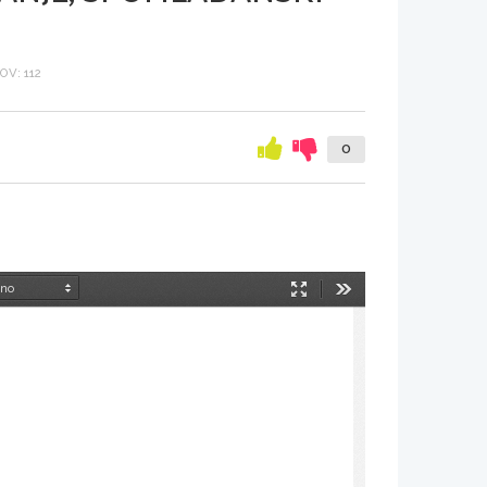
V: 112
0
Način
Orodja
predstavitve