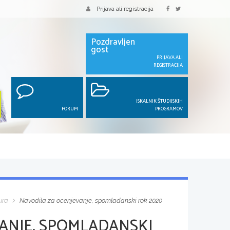
Prijava ali registracija
Pozdravljen
gost
PRIJAVA ALI
REGISTRACIJA
ISKALNIK ŠTUDIJSKIH
FORUM
PROGRAMOV
ura
Navodila za ocenjevanje, spomladanski rok 2020
ANJE, SPOMLADANSKI