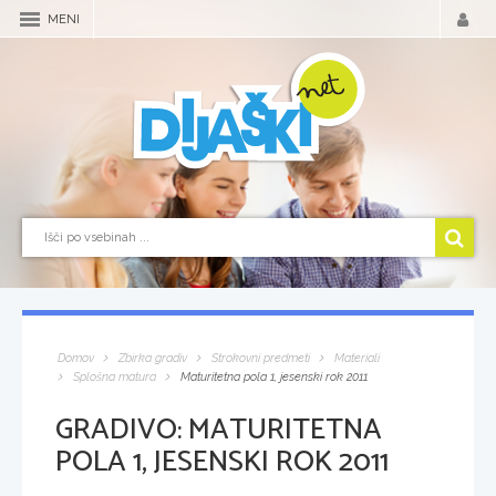
MENI
Domov
Zbirka gradiv
Strokovni predmeti
Materiali
Splošna matura
Maturitetna pola 1, jesenski rok 2011
GRADIVO:
MATURITETNA
POLA 1, JESENSKI ROK 2011