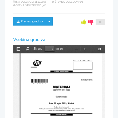
NA VOLJO OD:
21.12.2018
ŠTEVILO OGLEDOV: 356
ŠTEVILO PRENOSOV: 300
Skrij/prikaži meni
Prenesi gradivo
0
Vsebina gradiva
Stran:
od 16
Preklopi
Najdi
Pomanjšaj
Povečaj
Orodja
stransko
vrstico
Šifra  kandidata:
Državni  izpitni  center
*M11280111*
JESENSKI IZPITNI ROK
MATERIALI
Izpitna pola 1
Osnovni modul
Sreda, 31. avgust 2011 / 90 minut
Dovoljeno gradivo in pripomočki:
Kandidat prinese nalivno pero ali kemični svinčnik, svinčnik, radirko, šilček, računalo in ravnilo.
Kandidat dobi dva konceptna lista in ocenjevalni obrazec.
SPLOŠNA MATURA