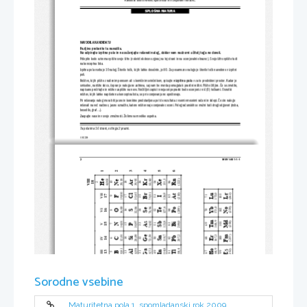
Kandidat dobi dva konceptna lista in ocenjevalni obrazec.
SPLOŠNA MATURA
NAVODILA KANDIDATU
Pazljivo preberite ta navodila.
Ne odpirajte izpitne pole in ne začenjajte reševa
ti nalog, dokler vam nadzorni učitelj tega ne dovoli.
Prilepite kodo oziroma vpišite svojo šifro (v okvirček desno zg
oraj na tej strani in na ocenjevalni obrazec). Svojo šifro vpiši
te tudi
na konceptna lista.
Izpitna pola vsebuje 10 nalog. Število točk, ki jih lahko dosežete, je 80. Za posamezno nalogo je število točk navedeno v izpit
ni
poli.
Rešitve, ki jih pišite z nalivnim pereso
m ali s kemičnim svinčnikom, vpisujte 
v izpitno polo
 v za to predvideni prostor. Kadar je
smiselno, narišite skico, čeprav je naloga ne
 zahteva, saj vam bo morda pomagala k prav
ilni rešitvi. Pišite čitljivo. Če se zmo
tite,
napisano prečrtajte in rešitev zapišite na novo. Nečitljivi zapisi 
in nejasni popravki bodo ocenjeni z nič (0) točkami. Osnutki
rešitev, ki jih lahko napišete na konceptna lista, se pri ocenjevanju ne upoštevajo.
Pri reševanju nalog mora biti jasno in korektno predstavljena pot do rezultata z vsemi vmesnimi računi in sklepi. Če ste nalogo
reševali na več načinov, jasno označite, katero rešitev naj ocenjevalec oceni. Poleg računskih so možni tudi drugi odgovori (ri
sba,
besedilo, graf ...).
Zaupajte vase in v svoje zmožnosti. Želimo vam veliko uspeha.
Ta pola ima 16 strani, od tega 2 prazni.
© RIC 2009
2 
M091-801-1-1 
1
2
3
4
5
6
Rn
VIII
4,003
20,18
39,95
83,80
He
Kr
131,3
(222)
Xe
Ne
Ar
18
10
18
36
54
86
2
19,00
35,45
79,91
126,9
175,0
(210)
Lu
(262)
Br
Lr
At
Cl
VII
103
17
17
35
53
85
71
9
F
I
(259)
Yb
16,00
32,06
78,96
127,6
173,0
No
(209)
Te
Po
Se
102
16
VI
O
16
34
52
84
70
8
S
Tm
Md
168,9
14,01
30,97
74,92
121,8
209,0
(258)
Sb
As
Bi
101
N
15
69
15
33
51
83
V
7
P
Fm
12,01
28,09
72,59
Ge
118,7
207,2
167,3
(257)
Pb
Sn
Er
Si
100
IV
14
14
32
50
82
68
C
6
114,8
Ho
Ga
164,9
10,81
26,98
69,72
204,4
(252)
Es
Al
In
Tl
III
13
67
99
13
31
49
81
B
5
Hg
Cd
65,37
112,4
200,6
162,5
Zn
Dy
(251)
Cf
30
48
80
66
98
Sorodne vsebine
Au
Cu
63,54
107,9
197,0
158,9
Bk
Ag
Tb
(247)
29
47
79
65
97
Cm
Gd
157,3
58,71
106,4
195,1
(247)
Pd
Ni
Pt
64
96
28
46
78
Maturitetna pola 1, spomladanski rok 2009