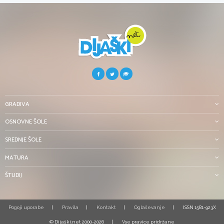
GRADIVA
OSNOVNE ŠOLE
SREDNJE ŠOLE
MATURA
ŠTUDIJ
Pogoji uporabe
Pravila
Kontakt
Oglaševanje
ISSN 1581-923X
© Dijaški.net 2000-2026
Vse pravice pridržane