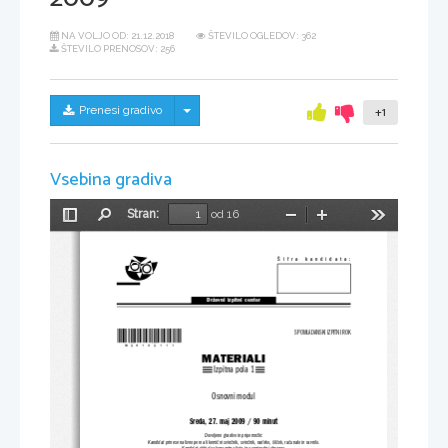
NA VOLJO OD:
21.12.2018
ŠTEVILO OGLEDOV: 362
ŠTEVILO PRENOSOV: 256
Skrij/prikaži meni
Prenesi gradivo
+1
Vsebina gradiva
Stran:
od 16
Preklopi
Najdi
Pomanjšaj
Povečaj
Orodja
stransko
vrstico
Šifra  kandidata:
Državni  izpitni  center
*M09180111*
SPOMLADANSKI IZPITNI ROK
MATERIALI
Izpitna pola 1
Osnovni modul
Sreda, 27. maj 2009 / 90 minut
Dovoljeno gradivo in pripomočki:
Kandidat prinese nalivno pero ali kemični svinčnik, svinčnik, radirko, šilček, računalo in ravnilo.