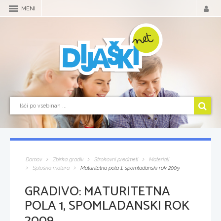
MENI
Domov
Zbirka gradiv
Strokovni predmeti
Materiali
Splošna matura
Maturitetna pola 1, spomladanski rok 2009
GRADIVO:
MATURITETNA
POLA 1, SPOMLADANSKI ROK
2009