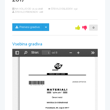
NA VOLJO OD:
21.12.2018
ŠTEVILO OGLEDOV: 132
ŠTEVILO PRENOSOV: 228
Skrij/prikaži meni
Prenesi gradivo
0
Vsebina gradiva
Stran:
od 8
Preklopi
Najdi
Pomanjšaj
Povečaj
Orodja
stransko
vrstico
Državni  izpitni  center
*M17280313*
JESENSKI IZPITNI ROK
Izpitna pola 1
Osnovni modul
NAVODILA ZA OCENJEVANJE
Ponedeljek, 28. avgust 2017