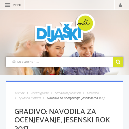
MENI
Domov
Zbirka gradiv
Strokovni predmeti
Materiali
Splošna matura
Navodila za ocenjevanje, jesenski rok 2017
GRADIVO:
NAVODILA ZA
OCENJEVANJE, JESENSKI ROK
2017