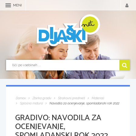
MENI
Domov
Zbirka gradiv
Strokovni predmeti
Materiali
Splošna matura
Navodila za ocenjevanje, spomladanski rok 2022
GRADIVO:
NAVODILA ZA
OCENJEVANJE,
SPOMLADANSKI ROK 2022