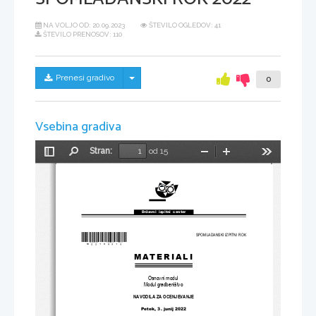
NA VOLJO OD:
20.09.2023
ŠTEVILO OGLEDOV: 41
ŠTEVILO PRENOSOV: 110
Skrij/prikaži meni
Prenesi gradivo
0
Vsebina gradiva
Stran:
od 15
Preklopi
Najdi
Pomanjšaj
Povečaj
Orodja
stransko
vrstico
Državni  izpitni  center
*M22180313*
SPOMLADANSKI IZPITNI ROK
MATERIALI
Osnovni modul
Modul gradbeništvo
NAVODILA ZA OCENJEVANJE
Petek, 3. junij 2022