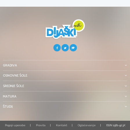
GRADIVA
OSNOVNE ŠOLE
SREDNJE ŠOLE
MATURA
ŠTUDIJ
Pogoji uporabe
Pravila
Kontakt
Oglaševanje
ISSN 1581-923X