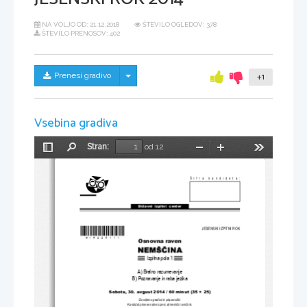
NA VOLJO OD:
21.12.2018
ŠTEVILO OGLEDOV: 378
ŠTEVILO PRENOSOV: 402
Skrij/prikaži meni
Prenesi gradivo
+1
Vsebina gradiva
Stran:
od 12
Preklopi
Najdi
Pomanjšaj
Povečaj
Orodja
stransko
vrstico
Šifra kandidata:
Državni  izpitni  center
*M14225111*
JESENSKI IZPITNI ROK
Osnovna raven
Izpitna pola 1
A) Bralno razumevanje
B) Poznavanje in raba jezika
Sobota, 30. avgust 2014
 / 60 minut (35 + 25)
Dovoljeno gradivo in pripomo
č
ki:
Kandidat prinese nalivno pero ali kemi
č
ni svin
č
nik.