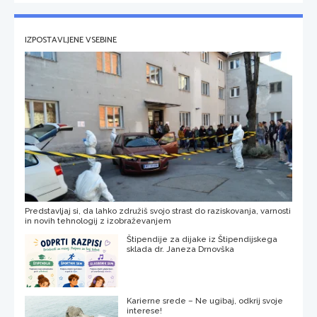
IZPOSTAVLJENE VSEBINE
Predstavljaj si, da lahko združiš svojo strast do raziskovanja, varnosti
in novih tehnologij z izobraževanjem
Štipendije za dijake iz Štipendijskega
sklada dr. Janeza Drnovška
Karierne srede – Ne ugibaj, odkrij svoje
interese!