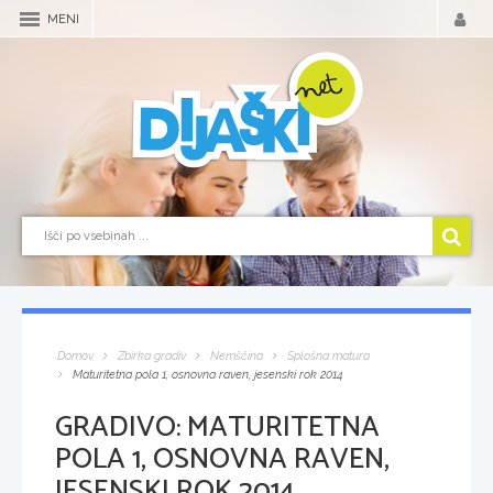
MENI
Domov
Zbirka gradiv
Nemščina
Splošna matura
Maturitetna pola 1, osnovna raven, jesenski rok 2014
GRADIVO:
MATURITETNA
POLA 1, OSNOVNA RAVEN,
JESENSKI ROK 2014