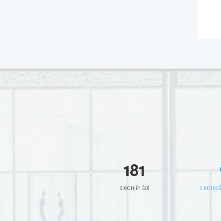
181
srednjih šol
srednje