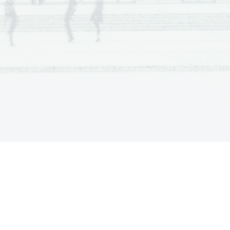
R 
F 

ürfen.
R 
F 
7. Jahrhundert.
re Zeit verboten.
 getrunken wird.
mm Kaffee im Jahr.
.
zahlt.
(7 Punkte)