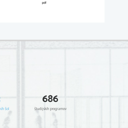
02*
.
V sivo polje ne pišite
en. Lesen Sie die Anweisung und die 
hweden
3
686
kih šol
študijskih programov
en richtig (R) oder fal
sch (F) sind.