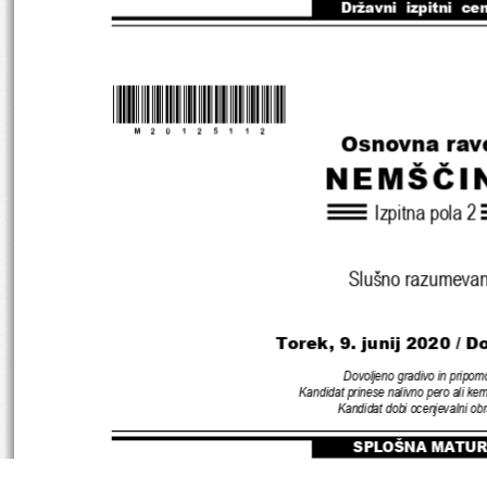
Državni  izpitni  ce
*M20125112
*
Osnovna rav
NEMŠČI
Izpitna pola 
2
Slušno razumevan
Torek
, 9. 
junij 
2020 
/ D
Dovoljeno gradivo in pripom
Kandidat prinese nalivno pero ali kem
Kandidat dobi ocenjevalni ob
SPLOŠNA MATUR