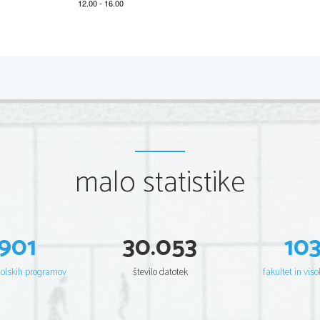
*M20125112
2/4 
Teil A
Sie hören einen Beitrag über die Kaffeepause in Schwed
Aufgabe.
Kaffeepause in Sc
malo statistike
901
30.053
10
šolskih programov
število datotek
fakultet in viso
Markieren Sie (
) in der Tabelle, ob folgende Behauptung
