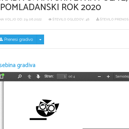
SPOMLADANSKI ROK 2020
NA VOLJO OD:
29.06.2022
ŠTEVILO OGLEDOV: 48
ŠTEVILO PRENOSO
Skrij/prikaži meni
Prenesi gradivo
sebina gradiva
Stran:
od 4
Preklopi
Najdi
Nazaj
Naprej
Pomanjšaj
Povečaj
stransko
vrstico