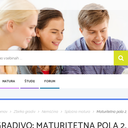
MATURA
ŠTUDIJ
FORUM
omov
Zbirka gradiv
Nemščina
Splošna matura
Maturitetna pola 2
GRADIVO:
MATURITETNA POLA 2,