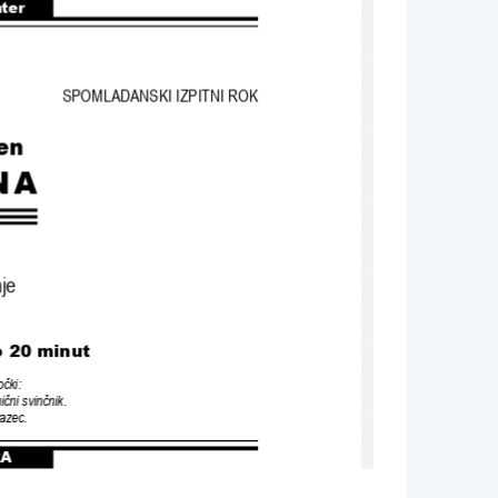
nter
SPOMLADANSKI IZPITNI ROK
en
NA
je
o 
20 
minut 
očki
:
ični svinčnik
.
razec
.
A