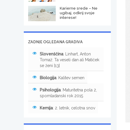
Karierne srede – Ne
ugibaj, odkrij svoje
interese!
ZADNJE OGLEDANA GRADIVA
Slovenščina
: Linhart, Anton
Tomaž: Ta veseli dan ali Matiček
se ženi [13]
Biologija
: Kalitev semen
Psihologija
: Maturitetna pola 2,
spomladanski rok 2015
Kemija
: 2. letnik, celotna snov