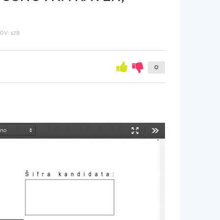
V: 178
0
Način
Orodja
predstavitve
Šifra kandidata
: