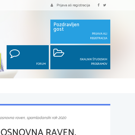
Prijava ali registracija
Pozdravljen
gost
PRIJAVA ALI
REGISTRACIJA
ISKALNIK ŠTUDIJSKIH
FORUM
PROGRAMOV
, osnovna raven, spomladanski rok 2020
 OSNOVNA RAVEN,