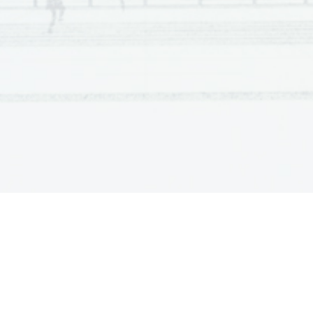
Beispiel:
0.    In Schweden darf man den Kaffee aus der Tasse schl
1.    Die Schweden genießen den Kaffee schon seit dem 1
2.    Im Jahr 1823 wurde der Kaffee in Schweden für kürze
3.    Schweden ist das zweite Land, wo am meisten Kaffee
4.    Im Durchschnitt verbraucht der Schwede 170 Kilogra
5.    Die Kaffeepause dauert nicht länger als 15 Minuten.
6.    Für einen guten Kaffee benötigt man nur gute 
Bohnen
7.    In den schwedischen Cafés wird jede Tasse Kaffee be