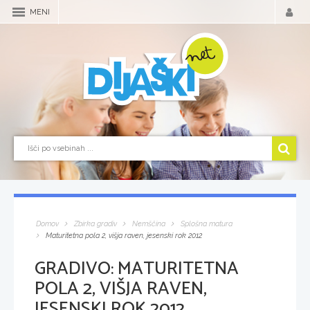
MENI
Domov
Zbirka gradiv
Nemščina
Splošna matura
Maturitetna pola 2, višja raven, jesenski rok 2012
GRADIVO:
MATURITETNA
POLA 2, VIŠJA RAVEN,
JESENSKI ROK 2012