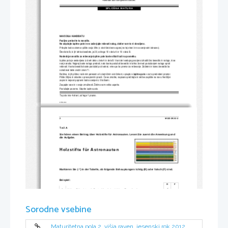
Kandidat dobi ocenjevalni obrazec.
SPLOŠNA MATURA
NAVODILA KANDIDATU
Pazljivo preberite ta navodila.
Ne odpirajte izpitne pole in ne za
č
enjajte reševati nalog, dokl
er vam to ni dovoljeno.
Prilepite kodo oziroma vpiš
ite svojo šifro (v okvir
č
ek desno zgoraj na tej strani
 in na ocenjevalni obrazec).
Število to
č
k, ki jih lahko dosežete, je 20, od tega 10 v delu A in 10 v delu B.  
Naslednja navodila za reševanje izpitne 
pole boste slišali tudi na posnetku.
Izpitna pola je sestavljena iz dveh delov, dela 
A in dela B. Vsak del vsebuje govorjeno izhodiš
č
no besedilo in nalogo, ki se 
nanj nanaša. Najprej boste nalogo prebrali, nato boste posluša
li besedilo in lahko že m
ed poslušanjem nalogo sproti 
reševali. Vsako besedilo boste poslušali po dv
akrat, vmes pa bo premor za reševanje. Za
č
etek in konec besedila bo 
ozna
č
eval takle zvo
č
ni znak /*/.
Rešitve, ki jih pišite z nalivnim peresom ali s kemi
č
nim svin
č
nikom, vpisujte 
v izpitno polo
v za to predvideni prostor. 
Pišite 
č
itljivo in skladno s pravopisnimi pravili. 
Č
e se zmotite, napisano pre
č
rtajte in rešitev zapišite na novo. Ne
č
itljivi 
zapisi in nejasni popr
avki bodo ocenjeni z 0 to
č
kami.
Zaupajte vase in v svoje zmož
nosti. Želimo vam veliko uspeha.
Poslušajte pozorno. Odprite izpitno polo.
Ta pola ima 4 strani, od tega 1 prazno.
© RIC 2012
2 
M122-252-2-2 
Teil A 
Sie hören einen Beitrag über Holzstifte für Astronauten. Lesen Sie zuerst die Anweisung und 
die Aufgabe.  
Holzstifte für Astronauten  
Markieren Sie (
) in der Tabelle, ob folgende Behauptungen richtig (R) oder falsch (F) sind. 

Beispiel: 
R          F          

0. 
Neben China ist auch Deutschl
and ein wichtiges Exportland. 
Sorodne vsebine
R          F          
1. 
Nur eine große Firma hat weltweit die führende Position. 
2. 
Die Firma Faber-Castell produzi
ert Stifte seit 300 Jahren. 
Maturitetna pola 2, višja raven, jesenski rok 2012