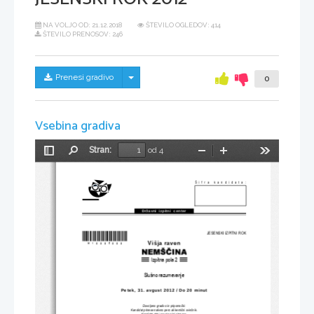
NA VOLJO OD:
21.12.2018
ŠTEVILO OGLEDOV: 414
ŠTEVILO PRENOSOV: 246
Skrij/prikaži meni
Prenesi gradivo
0
Vsebina gradiva
Stran:
od 4
Preklopi
Najdi
Pomanjšaj
Povečaj
Orodja
stransko
vrstico
Šifra kandidata:
Državni  izpitni  center
*M12225222*
JESENSKI IZPITNI ROK
Višja raven
Izpitna pola 2
Slušno razumevanje
Petek, 31. avgust 
2012 / Do 20 minut
Dovoljeno gradivo in pripomo
č
ki:
Kandidat prinese nalivno pero ali kemi
č
ni svin
č
nik.