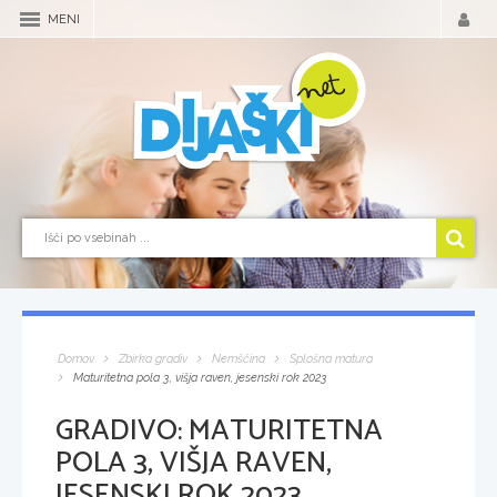
MENI
Domov
Zbirka gradiv
Nemščina
Splošna matura
Maturitetna pola 3, višja raven, jesenski rok 2023
GRADIVO:
MATURITETNA
POLA 3, VIŠJA RAVEN,
JESENSKI ROK 2023