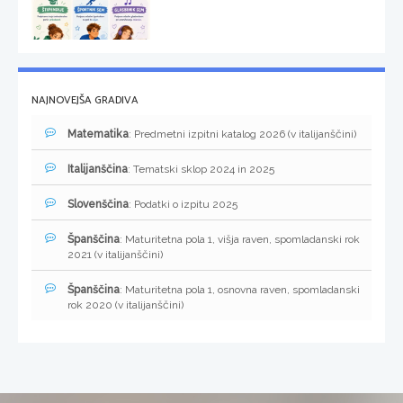
NAJNOVEJŠA GRADIVA
Matematika
: Predmetni izpitni katalog 2026 (v italijanščini)
Italijanščina
: Tematski sklop 2024 in 2025
Slovenščina
: Podatki o izpitu 2025
Španščina
: Maturitetna pola 1, višja raven, spomladanski rok
2021 (v italijanščini)
Španščina
: Maturitetna pola 1, osnovna raven, spomladanski
rok 2020 (v italijanščini)