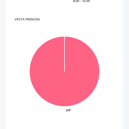
V sivo polje ne pišite
.   
V sivo polje ne pišite
VRSTA PRENOSA
.   
V sivo polje ne pišite
P   
perforiran list