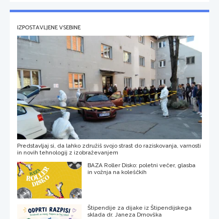
IZPOSTAVLJENE VSEBINE
Predstavljaj si, da lahko združiš svojo strast do raziskovanja, varnosti
in novih tehnologij z izobraževanjem
BAZA Roller Disko: poletni večer, glasba
in vožnja na koleščkih
Štipendije za dijake iz Štipendijskega
sklada dr. Janeza Drnovška