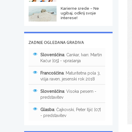
Karierne srede – Ne
ugibaj, odkrij svoje
interese!
ZADNJE OGLEDANA GRADIVA
Slovenščina
: Cankar, Ivan: Martin
Kačur [05] - vprašanja
Francoščina
: Maturitetna pola 3,
višja raven, jesenski rok 2018
Slovenščina
: Visoka pesem -
predstavitev
Glasba
: Čajkovski, Peter Iljič [07]
- predstavitev