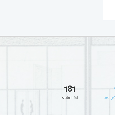
181
srednjih šol
srednje