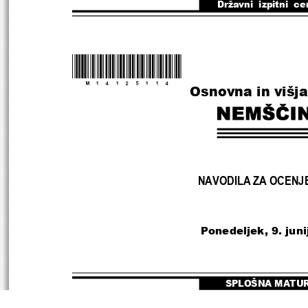
Državni  izpitni  ce
*M14125114*
Osnovna in višj
NAVODILA ZA OCENJ
Ponedeljek, 9.
 jun
SPLOŠNA MATU