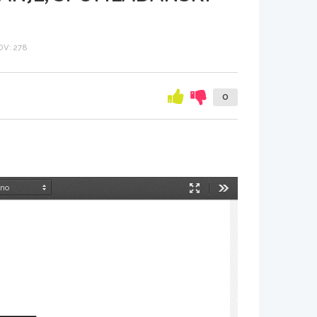
V: 278
0
Način
Orodja
predstavitve