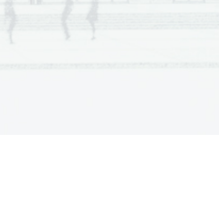
Dodatna  navodila  
 besedila,  kot  pravilne  upoštevamo  tudi  
jskim  napakam  ne  vplivajo  na  njihovo  