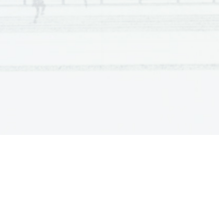
1 
 B 
3 

1 
 C 
4 

1 
 C 
5 

1 
 A 
6 

6 
Skupaj 
Aufgabe 3 
Vpr. 
To
č
ke  Rešitev  
1      ena      od:      
1 
 Auf einem Bauernhof. 

 In Ostdeutschland. 

 In einem Dorf. 

1 
 Sie will ihre Ruhe. 
2 

1 
 Die verrückte Claudia. 
3 

1 
 Als Außenseiterin. 
4 

1 
 Design. 
5 

1      ena      od:      
6 
 Auf einem Feld. 

 In der Nähe ihres Ateliers. 

6 
Skupaj 
OPOMBA:  Ker  pri  tej  poli  preverjamo  izklju
č
no  razumevanje 
odgovore,  ki  kljub  pravopisnim  in/ali  oblikoslovn
o-skladen
razumljivost. 