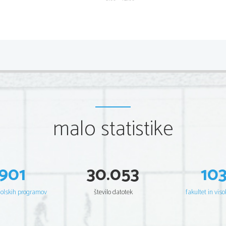
2 
IZPITNA POLA 1 
 OR 
A) Bralno razumevanje 
Aufgabe 1 
Vpr. 
To
č
ke  Rešitev  
malo statistike
1 
 R 
1 

1 
 R 
2 

1 
 F 
3 

1 
 F 
4 

1 
 F 
5 

901
30.053
10
1 
 R 
6 

6 
Skupaj 
šolskih programov
število datotek
fakultet in viso
Aufgabe 2 
Vpr. 
To
č
ke  Rešitev  
1 
 B 
1 

1 
 A 
2 
