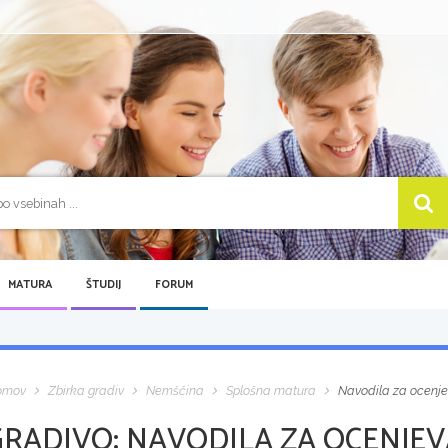
MATURA
ŠTUDIJ
FORUM
omov
Zbirka gradiv
Nemščina
Splošna matura
Navodila za ocenje
GRADIVO:
NAVODILA ZA OCENJEV