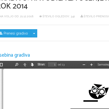
ROK 2014
NA VOLJO OD:
21.12.2018
ŠTEVILO OGLEDOV: 341
ŠTEVILO PRENOSO
Skrij/prikaži meni
Prenesi gradivo
sebina gradiva
Stran:
od 13
Preklopi
Najdi
Nazaj
Naprej
Pomanjšaj
Povečaj
stransko
vrstico