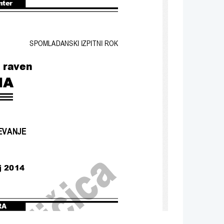
nter
SPOMLADANSKI IZPITNI ROK
a raven
EVANJE
ij 2014
RA