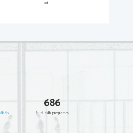
M141-251-1-4 
Dodatna  navodila  
3
686
kih šol
študijskih programov
Dodatna  navodila  