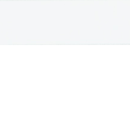
OSNOVNE ŠOLE
SREDNJE ŠOLE
M
Seznam osnovnih šol
Iskalnik SŠ programov
Sp
Osnovnošolski koledar
Srednje šole po regijah
Ma
Nacionalno preverjanje znanja
Vpis v srednje šole
Po