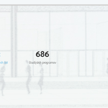
3
686
kih šol
študijskih programov