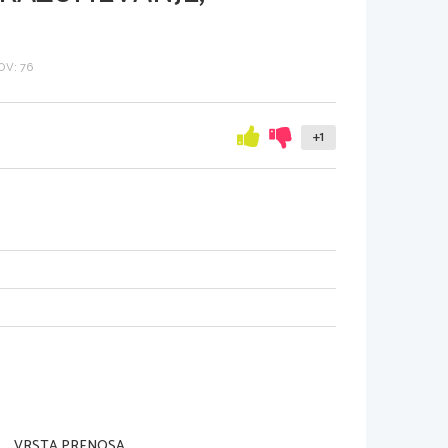
V: 76
+1
VRSTA PRENOSA