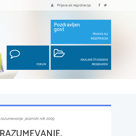
Prijava ali registracija
Pozdravljen
gost
PRIJAVA ALI
REGISTRACIJA
ISKALNIK ŠTUDIJSKIH
FORUM
PROGRAMOV
 razumevanje, jesenski rok 2009
 RAZUMEVANJE,