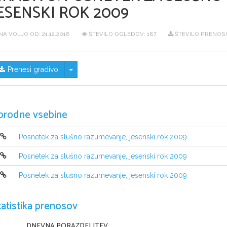
ESENSKI ROK 2009
NA VOLJO OD:
21.12.2018
ŠTEVILO OGLEDOV: 187
ŠTEVILO PRENOSO
Skrij/prikaži meni
Prenesi gradivo
orodne vsebine
Posnetek za slušno razumevanje, jesenski rok 2009
Posnetek za slušno razumevanje, jesenski rok 2009
Posnetek za slušno razumevanje, jesenski rok 2009
tatistika prenosov
DNEVNA PORAZDELITEV