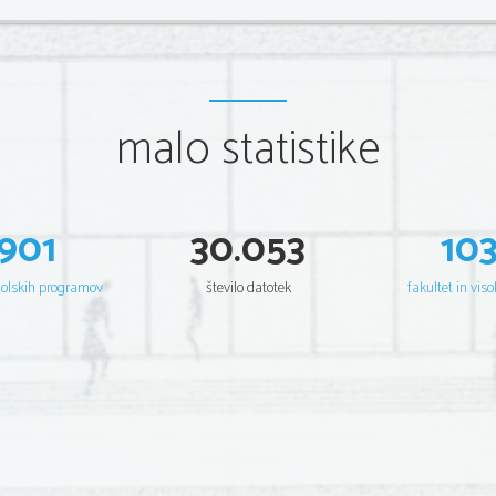
malo statistike
901
30.053
10
šolskih programov
število datotek
fakultet in viso