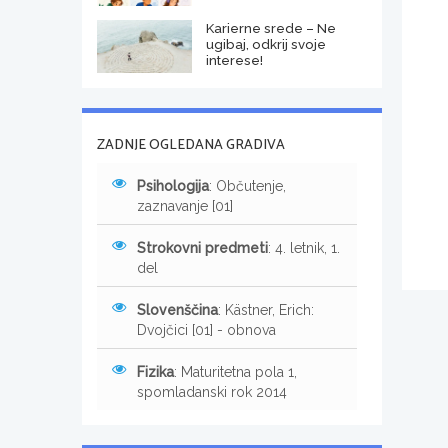
Karierne srede – Ne
ugibaj, odkrij svoje
interese!
ZADNJE OGLEDANA GRADIVA
Psihologija
: Občutenje,
zaznavanje [01]
Strokovni predmeti
: 4. letnik, 1.
del
Slovenščina
: Kästner, Erich:
Dvojčici [01] - obnova
Fizika
: Maturitetna pola 1,
spomladanski rok 2014