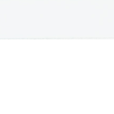
ATURA
ŠTUDIJ
lošna matura
Iskalnik študijskih programov
turitetni tečaj
Univerze
klicna matura
Fakultete in visoke šole