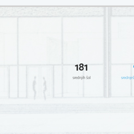
181
srednjih šol
srednje