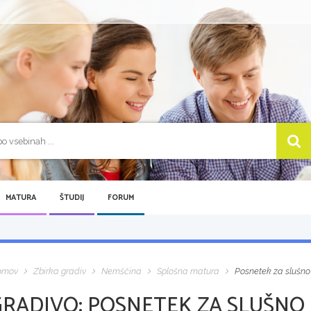
MATURA
ŠTUDIJ
FORUM
omov
Zbirka gradiv
Nemščina
Splošna matura
Posnetek za slušno
GRADIVO:
POSNETEK ZA SLUŠNO