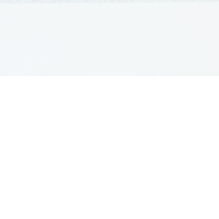
GRADIVA
Šolska gradiva
Pošlji datoteke
Seznam donatorjev