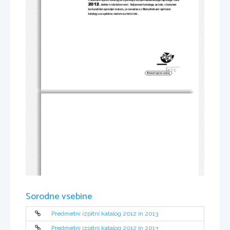
2012
, dokler ni dolo
č
en novi. Veljavnost kataloga za leto, v katerem 
bo kandidat opravljal maturo, je n
avedena v Maturitetnem izpitnem 
katalogu za splošno maturo za tisto leto. 
Sorodne vsebine
Predmetni izpitni katalog 2012 in 2013
Predmetni izpitni katalog 2012 in 2013