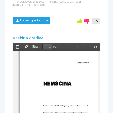
NA VOLJO OD:
21.12.2018
ŠTEVILO OGLEDOV: 2854
ŠTEVILO PRENOSOV: 6076
Skrij/prikaži meni
Prenesi gradivo
+5
Vsebina gradiva
Stran:
od 53
Preklopi
Najdi
Pomanjšaj
Povečaj
Orodja
stransko
vrstico
Ljubljana 2010 
NEMŠ
Č
INA 
Predmetni izpitni katalog za splošno maturo
◄
Predmetni izpitni katalog se uporablja
 od spomladanskega izpitnega roka 