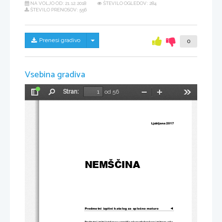
NA VOLJO OD:
21.12.2018
ŠTEVILO OGLEDOV: 284
ŠTEVILO PRENOSOV: 556
Skrij/prikaži meni
Prenesi gradivo
0
Vsebina gradiva
Stran:
od 56
Preklopi
Najdi
Pomanjšaj
Povečaj
Orodja
stransko
vrstico
Ljubljana 201
7 
NEM
ŠČINA
Predmetni izpitni katalog za splošno maturo
◄
Predmetni izpitni katalog se uporablja od spomladanskega izpitnega 
roka 