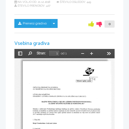
NA VOLJO OD:
21.12.2018
ŠTEVILO OGLEDOV: 449
ŠTEVILO PRENOSOV: 427
Skrij/prikaži meni
Prenesi gradivo
0
Vsebina gradiva
Stran:
od 1
Preklopi
Najdi
Pomanjšaj
Povečaj
Orodja
stransko
vrstico