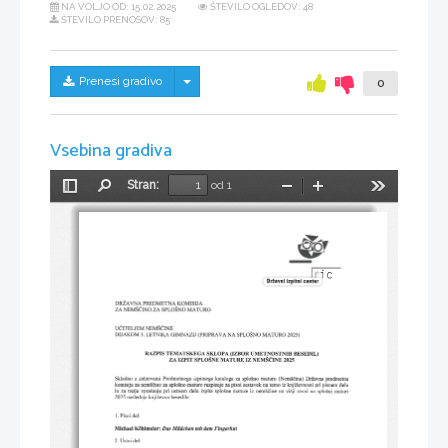
NA VOLJO OD:
15.02.2025
ŠTEVILO OGLEDOV: 48
ŠTEVILO PRENOSOV: 85
Skrij/prikaži meni
Prenesi gradivo
0
Vsebina gradiva
Stran:
od 1
Preklopi
Najdi
Pomanjšaj
Povečaj
Orodja
stransko
vrstico