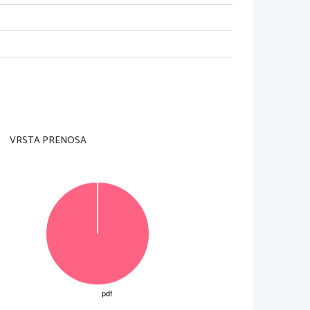
adzorni učitelj tega ne dovoli
.
VRSTA PRENOSA
in na ocenjevalna obrazca
.
aka pravilna rešitev je vredna 
1 
točko
.
v izpitno polo v za to predvideni prostor
. Pišite 
 in rešitev napišite na novo
. 
Nečitljivi zapisi in 
© RIC 
2016