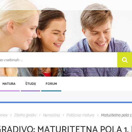
MATURA
ŠTUDIJ
FORUM
omov
Zbirka gradiv
Nemščina
Poklicna matura
Maturitetna pola 1,
GRADIVO:
MATURITETNA POLA 1, 