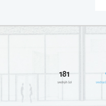
181
srednjih šol
srednje