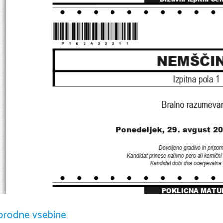
*P162A22211*
NEMŠČI
Izpitna pola 
1
Bralno razumeva
Ponedeljek
, 29
. avgust 
20
Dovoljeno gradivo in pripo
Kandidat prinese nalivno pero ali kemični 
Kandidat dobi dva ocenjevalna
POKLICNA MATU
orodne vsebine