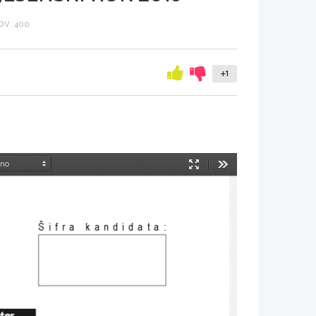
V: 400
+1
Način
Orodja
predstavitve
Šifra kandidata
:
nter