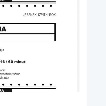
JESENSKI IZPITNI ROK
NA
nje
16 
/ 60 
minut
močki
: 
svinčnik ter slovar
. 
 obrazca
.
RA