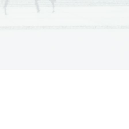
  Scientia  Est  Potentia  Scientia  Est  Potentia
  Scientia  Est  Potentia  Scientia  Est  Potentia
  Scientia  Est  Potentia  Scientia  Est  Potentia
  Scientia  Est  Potentia  Scientia  Est  Potentia
  Scientia  Est  Potentia  Scientia  Est  Potentia
  Scientia  Est  Potentia  Scientia  Est  Potentia
  Scientia  Est  Potentia  Scientia  Est  Potentia
  Scientia  Est  Potentia  Scientia  Est  Potentia
  Scientia  Est  Potentia  Scientia  Est  Potentia
  Scientia  Est  Potentia  Scientia  Est  Potentia
  Scientia  Est  Potentia  Scientia  Est  Potentia
  Scientia  Est  Potentia  Scientia  Est  Potentia
  Scientia  Est  Potentia  Scientia  Est  Potentia
  Scientia  Est  Potentia  Scientia  Est  Potentia
  Scientia  Est  Potentia  Scientia  Est  Potentia
  Scientia  Est  Potentia  Scientia  Est  Potentia
  Scientia  Est  Potentia  Scientia  Est  Potentia
  Scientia  Est  Potentia  Scientia  Est  Potentia
  Scientia  Est  Potentia  Scientia  Est  Potentia
  Scientia  Est  Potentia  Scientia  Est  Potentia
  Scientia  Est  Potentia  Scientia  Est  Potentia
  Scientia  Est  Potentia  Scientia  Est  Potentia
  Scientia  Est  Potentia  Scientia  Est  Potentia
  Scientia  Est  Potentia  Scientia  Est  Potentia
  Scientia  Est  Potentia  Scientia  Est  Potentia
  Scientia  Est  Potentia  Scientia  Est  Potentia
  Scientia  Est  Potentia  Scientia  Est  Potentia
  Scientia  Est  Potentia  Scientia  Est  Potentia
  Scientia  Est  Potentia  Scientia  Est  Potentia
  Scientia  Est  Potentia  Scientia  Est  Potentia
  Scientia  Est  Potentia  Scientia  Est  Potentia
  Scientia  Est  Potentia  Scientia  Est  Potentia
  Scientia  Est  Potentia  Scientia  Est  Potentia
  Scientia  Est  Potentia  Scientia  Est  Potentia
  Scientia  Est  Potentia  Scientia  Est  Potentia
  Scientia  Est  Potentia  Scientia  Est  Potentia
  Scientia  Est  Potentia  Scientia  Est  Potentia
  Scientia  Est  Potentia  Scientia  Est  Potentia
  Scientia  Est  Potentia  Scientia  Est  Potentia