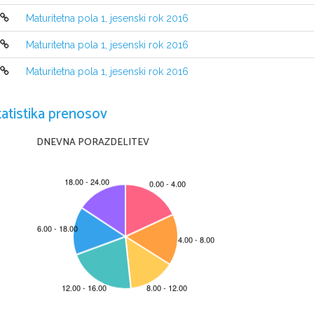
Maturitetna pola 1, jesenski rok 2016
Maturitetna pola 1, jesenski rok 2016
Maturitetna pola 1, jesenski rok 2016
tatistika prenosov
NAVODILA KANDIDATU
Pazljivo preberite ta navodila
. 
Ne odpirajte izpitne pole in ne začenjajte reševati nalog
, 
dokler vam n
DNEVNA PORAZDELITEV
Prilepite oziroma vpišite svojo šifro v okvirček desno zgoraj na tej strani 
Izpitna pola vsebuje 
3 
naloge
. 
Število točk
, 
ki jih lahko dosežete
, je 30
. 
Vs
Rešitve pišite z nalivnim peresom ali s kemičnim svinčnikom in jih vpisujte 
čitljivo in skladno s pravopisnimi pravili
. 
Če se zmotite
, 
napisano prečrtajte
nejasni popravki bodo ocenjeni z 
0 
točkami
.
Zaupajte vase in v svoje zmožnosti
. 
Želimo vam veliko uspeha
.
Ta pola ima 
12 
strani
, od tega 
4 prazne
.