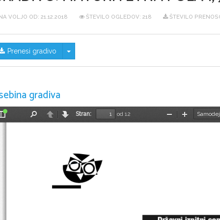
NA VOLJO OD:
21.12.2018
ŠTEVILO OGLEDOV: 218
ŠTEVILO PRENOSO
Skrij/prikaži meni
Prenesi gradivo
sebina gradiva
Stran:
od 12
Preklopi
Najdi
Nazaj
Naprej
Pomanjšaj
Povečaj
stransko
vrstico
Državni izpitni ce