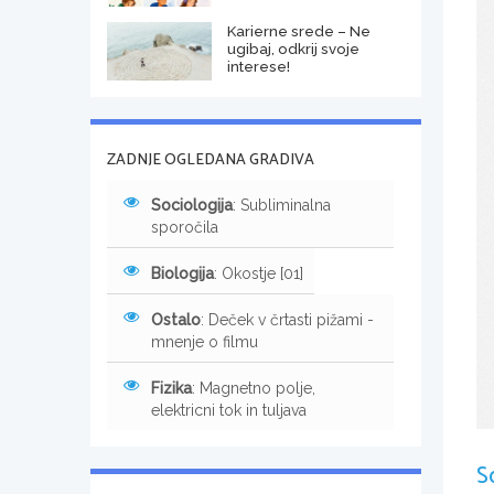
Karierne srede – Ne
ugibaj, odkrij svoje
interese!
ZADNJE OGLEDANA GRADIVA
Sociologija
: Subliminalna
sporočila
Biologija
: Okostje [01]
Ostalo
: Deček v črtasti pižami -
mnenje o filmu
Fizika
: Magnetno polje,
elektricni tok in tuljava
S