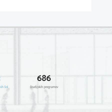
02*
  Scientia  Est  Potentia  Scientia  Est  Potentia
  Scientia  Est  Potentia  Scientia  Est  Potentia
  Scientia  Est  Potentia  Scientia  Est  Potentia
  Scientia  Est  Potentia  Scientia  Est  Potentia
  Scientia  Est  Potentia  Scientia  Est  Potentia
  Scientia  Est  Potentia  Scientia  Est  Potentia
  Scientia  Est  Potentia  Scientia  Est  Potentia
  Scientia  Est  Potentia  Scientia  Est  Potentia
  Scientia  Est  Potentia  Scientia  Est  Potentia
  Scientia  Est  Potentia  Scientia  Est  Potentia
  Scientia  Est  Potentia  Scientia  Est  Potentia
  Scientia  Est  Potentia  Scientia  Est  Potentia
  Scientia  Est  Potentia  Scientia  Est  Potentia
  Scientia  Est  Potentia  Scientia  Est  Potentia
  Scientia  Est  Potentia  Scientia  Est  Potentia
  Scientia  Est  Potentia  Scientia  Est  Potentia
  Scientia  Est  Potentia  Scientia  Est  Potentia
  Scientia  Est  Potentia  Scientia  Est  Potentia
  Scientia  Est  Potentia  Scientia  Est  Potentia
  Scientia  Est  Potentia  Scientia  Est  Potentia
3
686
  Scientia  Est  Potentia  Scientia  Est  Potentia
  Scientia  Est  Potentia  Scientia  Est  Potentia
  Scientia  Est  Potentia  Scientia  Est  Potentia
  Scientia  Est  Potentia  Scientia  Est  Potentia
kih šol
študijskih programov
  Scientia  Est  Potentia  Scientia  Est  Potentia
  Scientia  Est  Potentia  Scientia  Est  Potentia
  Scientia  Est  Potentia  Scientia  Est  Potentia
  Scientia  Est  Potentia  Scientia  Est  Potentia
  Scientia  Est  Potentia  Scientia  Est  Potentia
  Scientia  Est  Potentia  Scientia  Est  Potentia
  Scientia  Est  Potentia  Scientia  Est  Potentia
  Scientia  Est  Potentia  Scientia  Est  Potentia
  Scientia  Est  Potentia  Scientia  Est  Potentia
  Scientia  Est  Potentia  Scientia  Est  Potentia