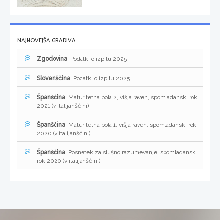
NAJNOVEJŠA GRADIVA
Zgodovina
: Podatki o izpitu 2025
Slovenščina
: Podatki o izpitu 2025
Španščina
: Maturitetna pola 2, višja raven, spomladanski rok
2021 (v italijanščini)
Španščina
: Maturitetna pola 1, višja raven, spomladanski rok
2020 (v italijanščini)
Španščina
: Posnetek za slušno razumevanje, spomladanski
rok 2020 (v italijanščini)