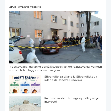
IZPOSTAVLJENE VSEBINE
Predstavljaj si, da lahko združiš svojo strast do raziskovanja, varnosti
in novih tehnologij z izobraževanjem
Štipendije za dijake iz Štipendijskega
sklada dr. Janeza Drnovška
Karierne srede – Ne ugibaj, odkrij svoje
interese!