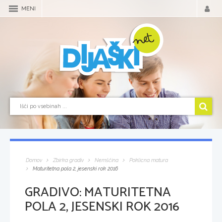
MENI
Domov
Zbirka gradiv
Nemščina
Poklicna matura
Maturitetna pola 2, jesenski rok 2016
GRADIVO:
MATURITETNA
POLA 2, JESENSKI ROK 2016