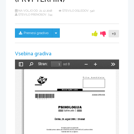
NA VOLJO OD:
21.12.2018
ŠTEVILO OGLEDOV: 540
ŠTEVILO PRENOSOV: 744
Skrij/prikaži meni
Prenesi gradivo
+3
Vsebina gradiva
Stran:
od 8
Preklopi
Najdi
Pomanjšaj
Povečaj
Orodja
stransko
vrstico
Šifra  kandidata:
Državni  izpitni  center
*M08254111*
JESENSKI IZPITNI ROK
PSIHOLOGIJA
Izpitna pola 1
Četrtek, 28. avgust 2008 / 20 minut
Dovoljeno gradivo in pripomočki:
Kandidat prinese nalivno pero ali kemični svinčnik, svinčnik HB ali B, radirko in šilček.
Kandidat dobi list za odgovore.