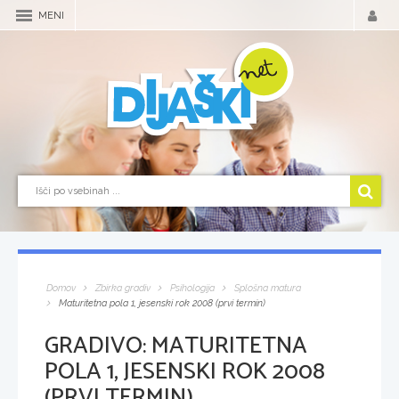
MENI
Domov
Zbirka gradiv
Psihologija
Splošna matura
Maturitetna pola 1, jesenski rok 2008 (prvi termin)
GRADIVO:
MATURITETNA
POLA 1, JESENSKI ROK 2008
(PRVI TERMIN)