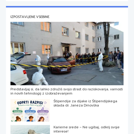
IZPOSTAVLJENE VSEBINE
Predstavljaj si, da lahko združiš svojo strast do raziskovanja, varnosti
in novih tehnologij z izobraževanjem
Štipendije za dijake iz Štipendijskega
sklada dr. Janeza Drnovška
Karierne srede – Ne ugibaj, odkrij svoje
interese!