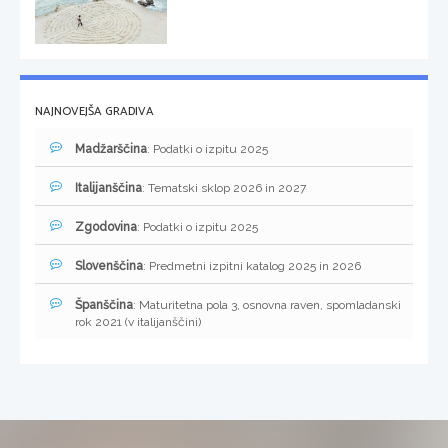
NAJNOVEJŠA GRADIVA
Madžarščina
: Podatki o izpitu 2025
Italijanščina
: Tematski sklop 2026 in 2027
Zgodovina
: Podatki o izpitu 2025
Slovenščina
: Predmetni izpitni katalog 2025 in 2026
Španščina
: Maturitetna pola 3, osnovna raven, spomladanski
rok 2021 (v italijanščini)