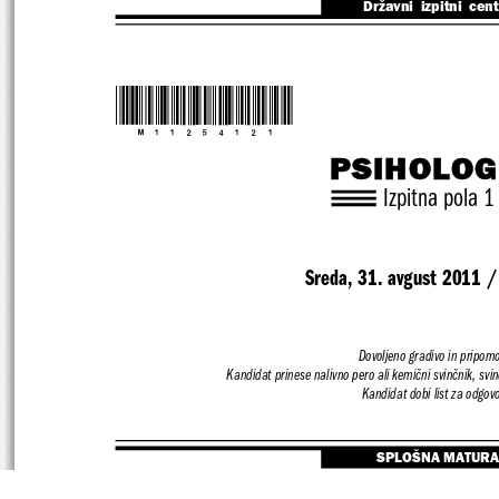
Državni  izpitni  cen
*M11254121*
PSIHOLOG
Izpitna pola 1
Sreda, 31. avgust 2011 /
Dovoljeno gradivo in pripomo
Kandidat prinese nalivno pero ali kemični svinčn
ik, svi
Kandidat dobi list za odgov
SPLOŠNA MATURA