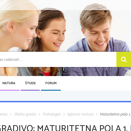
MATURA
ŠTUDIJ
FORUM
omov
Zbirka gradiv
Psihologija
Splošna matura
Maturitetna pola 1,
GRADIVO:
MATURITETNA POLA 1, 