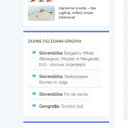
Karierne srede – Ne
ugibaj, odkrij svoje
interese!
ZADNJE OGLEDANA GRADIVA
Slovenščina
: Bulgakov, Mihail
Afanasjevič: Mojster in Margareta
[02] - obnova, življenjepis
Slovenščina
: Shakespeare:
Romeo in Julija
Slovenščina
: Fin de siecle
Geografija
: Goričko [01]