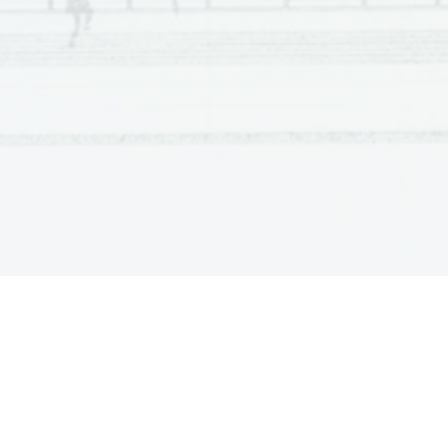
Scientia  Est  Potentia  Scientia  Est  Po
tentia  Scientia  Est  Potenti
Scientia  Est  Potentia  Scientia  Est  Po
tentia  Scientia  Est  Potenti
Scientia  Est  Potentia  Scientia  Est  Po
tentia  Scientia  Est  Potenti
Scientia  Est  Potentia  Scientia  Est  Po
tentia  Scientia  Est  Potenti
Scientia  Est  Potentia  Scientia  Est  Po
tentia  Scientia  Est  Potenti
Scientia  Est  Potentia  Scientia  Est  Po
tentia  Scientia  Est  Potenti
Scientia  Est  Potentia  Scientia  Est  Po
tentia  Scientia  Est  Potenti
Scientia  Est  Potentia  Scientia  Est  Po
tentia  Scientia  Est  Potenti
Scientia  Est  Potentia  Scientia  Est  Po
tentia  Scientia  Est  Potenti
Scientia  Est  Potentia  Scientia  Est  Po
tentia  Scientia  Est  Potenti
Scientia  Est  Potentia  Scientia  Est  Po
tentia  Scientia  Est  Potenti
Scientia  Est  Potentia  Scientia  Est  Po
tentia  Scientia  Est  Potenti
Scientia  Est  Potentia  Scientia  Est  Po
tentia  Scientia  Est  Potenti
Scientia  Est  Potentia  Scientia  Est  Po
tentia  Scientia  Est  Potenti
Scientia  Est  Potentia  Scientia  Est  Po
tentia  Scientia  Est  Potenti
Scientia  Est  Potentia  Scientia  Est  Po
tentia  Scientia  Est  Potenti
Scientia  Est  Potentia  Scientia  Est  Po
tentia  Scientia  Est  Potenti
Scientia  Est  Potentia  Scientia  Est  Po
tentia  Scientia  Est  Potenti
Scientia  Est  Potentia  Scientia  Est  Po
tentia  Scientia  Est  Potenti
Scientia  Est  Potentia  Scientia  Est  Po
tentia  Scientia  Est  Potenti
Scientia  Est  Potentia  Scientia  Est  Po
tentia  Scientia  Est  Potenti
Scientia  Est  Potentia  Scientia  Est  Po
tentia  Scientia  Est  Potenti
Scientia  Est  Potentia  Scientia  Est  Po
tentia  Scientia  Est  Potenti
Scientia  Est  Potentia  Scientia  Est  Po
tentia  Scientia  Est  Potenti
Scientia  Est  Potentia  Scientia  Est  Po
tentia  Scientia  Est  Potenti
Scientia  Est  Potentia  Scientia  Est  Po
tentia  Scientia  Est  Potenti
Scientia  Est  Potentia  Scientia  Est  Po
tentia  Scientia  Est  Potenti
Scientia  Est  Potentia  Scientia  Est  Po
tentia  Scientia  Est  Potenti
Scientia  Est  Potentia  Scientia  Est  Po
tentia  Scientia  Est  Potenti
Scientia  Est  Potentia  Scientia  Est  Po
tentia  Scientia  Est  Potenti
Scientia  Est  Potentia  Scientia  Est  Po
tentia  Scientia  Est  Potenti
Scientia  Est  Potentia  Scientia  Est  Po
tentia  Scientia  Est  Potenti
Scientia  Est  Potentia  Scientia  Est  Po
tentia  Scientia  Est  Potenti
Scientia  Est  Potentia  Scientia  Est  Po
tentia  Scientia  Est  Potenti
Scientia  Est  Potentia  Scientia  Est  Po
tentia  Scientia  Est  Potenti
Scientia  Est  Potentia  Scientia  Est  Po
tentia  Scientia  Est  Potenti
Scientia  Est  Potentia  Scientia  Est  Po
tentia  Scientia  Est  Potenti
Scientia  Est  Potentia  Scientia  Est  Po
tentia  Scientia  Est  Potenti
Scientia  Est  Potentia  Scientia  Est  Po
tentia  Scientia  Est  Potenti
Scientia  Est  Potentia  Scientia  Est  Po
tentia  Scientia  Est  Potenti