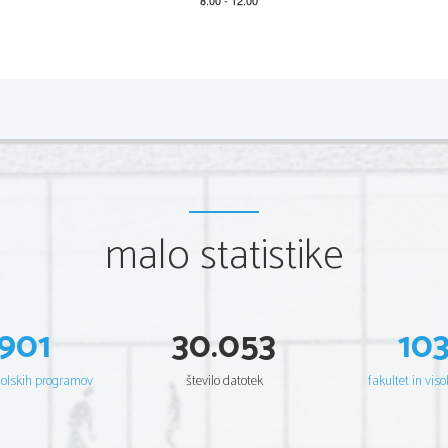
2 
Scientia  Est  Potentia  Scientia  Est  Po
tentia  Scientia  Est  Potenti
Scientia  Est  Potentia  Scientia  Est  Po
tentia  Scientia  Est  Potenti
Scientia  Est  Potentia  Scientia  Est  Po
tentia  Scientia  Est  Potenti
Scientia  Est  Potentia  Scientia  Est  Po
tentia  Scientia  Est  Potenti
Scientia  Est  Potentia  Scientia  Est  Po
tentia  Scientia  Est  Potenti
Scientia  Est  Potentia  Scientia  Est  Po
tentia  Scientia  Est  Potenti
Scientia  Est  Potentia  Scientia  Est  Po
tentia  Scientia  Est  Potenti
Scientia  Est  Potentia  Scientia  Est  Po
tentia  Scientia  Est  Potenti
Scientia  Est  Potentia  Scientia  Est  Po
tentia  Scientia  Est  Potenti
Scientia  Est  Potentia  Scientia  Est  Po
tentia  Scientia  Est  Potenti
Scientia  Est  Potentia  Scientia  Est  Po
tentia  Scientia  Est  Potenti
Scientia  Est  Potentia  Scientia  Est  Po
tentia  Scientia  Est  Potenti
malo statistike
Scientia  Est  Potentia  Scientia  Est  Po
tentia  Scientia  Est  Potenti
Scientia  Est  Potentia  Scientia  Est  Po
tentia  Scientia  Est  Potenti
Scientia  Est  Potentia  Scientia  Est  Po
tentia  Scientia  Est  Potenti
Scientia  Est  Potentia  Scientia  Est  Po
tentia  Scientia  Est  Potenti
Scientia  Est  Potentia  Scientia  Est  Po
tentia  Scientia  Est  Potenti
Scientia  Est  Potentia  Scientia  Est  Po
tentia  Scientia  Est  Potenti
Scientia  Est  Potentia  Scientia  Est  Po
tentia  Scientia  Est  Potenti
Scientia  Est  Potentia  Scientia  Est  Po
tentia  Scientia  Est  Potenti
901
30.053
10
Scientia  Est  Potentia  Scientia  Est  Po
tentia  Scientia  Est  Potenti
Scientia  Est  Potentia  Scientia  Est  Po
tentia  Scientia  Est  Potenti
Scientia  Est  Potentia  Scientia  Est  Po
tentia  Scientia  Est  Potenti
Scientia  Est  Potentia  Scientia  Est  Po
tentia  Scientia  Est  Potenti
Scientia  Est  Potentia  Scientia  Est  Po
tentia  Scientia  Est  Potenti
šolskih programov
število datotek
fakultet in viso
Scientia  Est  Potentia  Scientia  Est  Po
tentia  Scientia  Est  Potenti
Scientia  Est  Potentia  Scientia  Est  Po
tentia  Scientia  Est  Potenti
Scientia  Est  Potentia  Scientia  Est  Po
tentia  Scientia  Est  Potenti
Scientia  Est  Potentia  Scientia  Est  Po
tentia  Scientia  Est  Potenti
Scientia  Est  Potentia  Scientia  Est  Po
tentia  Scientia  Est  Potenti
Scientia  Est  Potentia  Scientia  Est  Po
tentia  Scientia  Est  Potenti