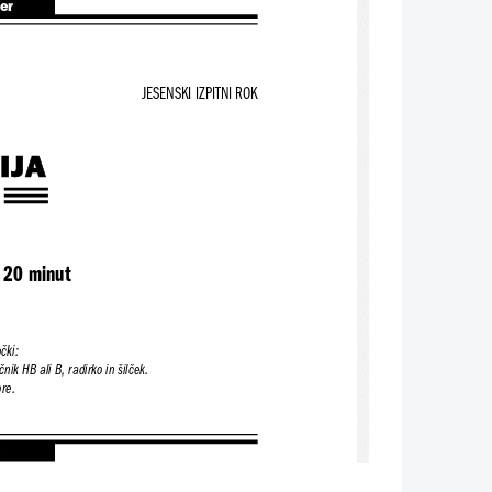
ter
JESENSKI IZPITNI ROK
IJA
 20 minut
čki:
nčnik HB ali B, radirko in šilček.
ore.