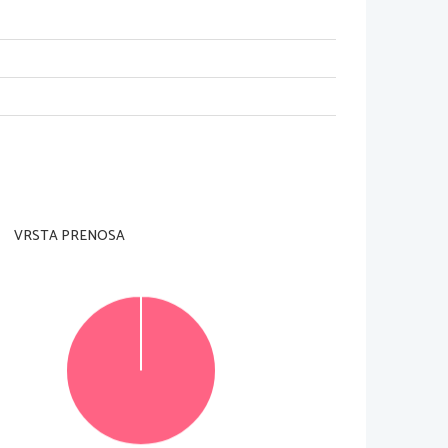
m nadzorni učitelj tega ne dovoli.
nčnikom.
VRSTA PRENOSA
 in na list za odgovore).
eno (1) točko.
 izpitno polo 
tako, da obkrožite črko pred pravilnim
 pravilen odgovor. Naloge, pri katerih bo izbranih več