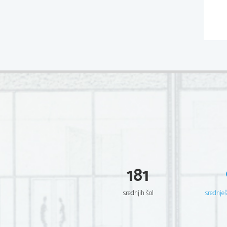
181
srednjih šol
srednje