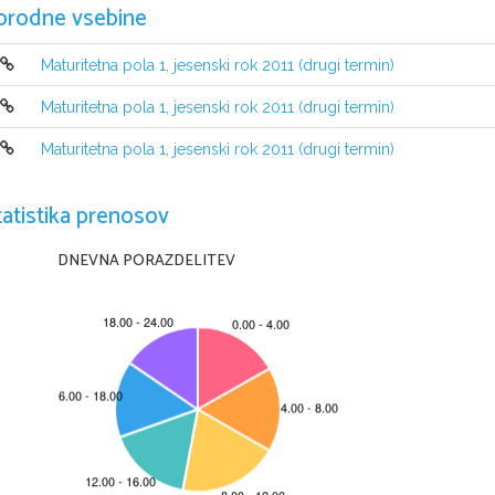
orodne vsebine
Maturitetna pola 1, jesenski rok 2011 (drugi termin)
Maturitetna pola 1, jesenski rok 2011 (drugi termin)
Maturitetna pola 1, jesenski rok 2011 (drugi termin)
NAVODILA KANDIDATU
tatistika prenosov
Pazljivo preberite ta navodila.
Ne odpirajte izpitne pole in ne začenjajte reševa
ti nalog, dokler va
Rešitev nalog v izpitni poli ni dovoljeno zapisovati z navadnim svi
DNEVNA PORAZDELITEV
Prilepite kodo oziroma vpišite svojo šifro (v okvirček
 desno zgoraj na tej strani
Izpitna pola vsebuje 12 nalog izbirnega tipa. Vs
ak pravilen odgovor je vreden 
Rešitve, ki jih pišite z nalivnim pereso
m ali s kemičnim svinčnikom, vpisujte 
v
odgovorom. Sproti izpolnite še 
list za odgovore
. Vsaka naloga ima samo 
en
odgovorov, in nejasni popravki bodo ocenjeni z nič (0) točkami.
Zaupajte vase in v svoje zmožnosti. Želimo vam veliko uspeha.
Ta pola ima 8 strani, od tega 3 prazne.
© RIC 2011