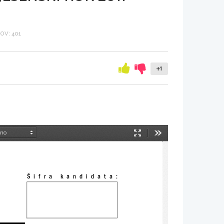
OV: 401
+1
Način
Orodja
predstavitve
Šifra kandidata: