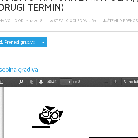
DRUGI TERMIN)
NA VOLJO OD:
21.12.2018
ŠTEVILO OGLEDOV: 563
ŠTEVILO PRENOS
Skrij/prikaži meni
Prenesi gradivo
sebina gradiva
Stran:
od 8
Preklopi
Najdi
Nazaj
Naprej
Pomanjšaj
Povečaj
stransko
vrstico