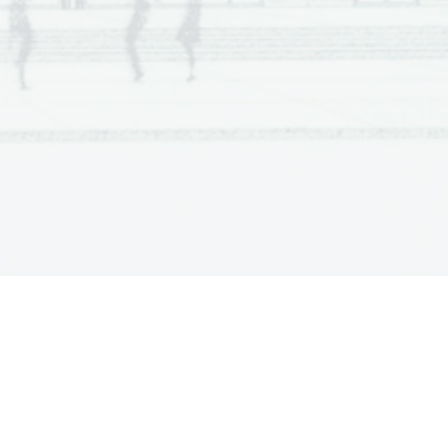
a  Scientia
  Est  Potentia  Scientia  Est  Potentia
a  Scientia
  Est  Potentia  Scientia  Est  Potentia
a  Scientia
  Est  Potentia  Scientia  Est  Potentia
a  Scientia
  Est  Potentia  Scientia  Est  Potentia
a  Scientia
  Est  Potentia  Scientia  Est  Potentia
a  Scientia
  Est  Potentia  Scientia  Est  Potentia
a  Scientia
  Est  Potentia  Scientia  Est  Potentia
a  Scientia
  Est  Potentia  Scientia  Est  Potentia
a  Scientia
  Est  Potentia  Scientia  Est  Potentia
a  Scientia
  Est  Potentia  Scientia  Est  Potentia
a  Scientia
  Est  Potentia  Scientia  Est  Potentia
a  Scientia
  Est  Potentia  Scientia  Est  Potentia
a  Scientia
  Est  Potentia  Scientia  Est  Potentia
a  Scientia
  Est  Potentia  Scientia  Est  Potentia
a  Scientia
  Est  Potentia  Scientia  Est  Potentia
a  Scientia
  Est  Potentia  Scientia  Est  Potentia
a  Scientia
  Est  Potentia  Scientia  Est  Potentia
a  Scientia
  Est  Potentia  Scientia  Est  Potentia
a  Scientia
  Est  Potentia  Scientia  Est  Potentia
a  Scientia
  Est  Potentia  Scientia  Est  Potentia
a  Scientia
  Est  Potentia  Scientia  Est  Potentia
a  Scientia
  Est  Potentia  Scientia  Est  Potentia
a  Scientia
  Est  Potentia  Scientia  Est  Potentia
a  Scientia
  Est  Potentia  Scientia  Est  Potentia
a  Scientia
  Est  Potentia  Scientia  Est  Potentia
a  Scientia
  Est  Potentia  Scientia  Est  Potentia
a  Scientia
  Est  Potentia  Scientia  Est  Potentia
a  Scientia
  Est  Potentia  Scientia  Est  Potentia
a  Scientia
  Est  Potentia  Scientia  Est  Potentia
a  Scientia
  Est  Potentia  Scientia  Est  Potentia
a  Scientia
  Est  Potentia  Scientia  Est  Potentia
a  Scientia
  Est  Potentia  Scientia  Est  Potentia
a  Scientia
  Est  Potentia  Scientia  Est  Potentia
a  Scientia
  Est  Potentia  Scientia  Est  Potentia
a  Scientia
  Est  Potentia  Scientia  Est  Potentia
a  Scientia
  Est  Potentia  Scientia  Est  Potentia
a  Scientia
  Est  Potentia  Scientia  Est  Potentia
a  Scientia
  Est  Potentia  Scientia  Est  Potentia
a  Scientia
  Est  Potentia  Scientia  Est  Potentia
a  Scientia
  Est  Potentia  Scientia  Est  Potentia