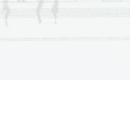
  Scientia  Est  Potentia  Scientia  Est  Potentia
  Scientia  Est  Potentia  Scientia  Est  Potentia
  Scientia  Est  Potentia  Scientia  Est  Potentia
  Scientia  Est  Potentia  Scientia  Est  Potentia
  Scientia  Est  Potentia  Scientia  Est  Potentia
  Scientia  Est  Potentia  Scientia  Est  Potentia
  Scientia  Est  Potentia  Scientia  Est  Potentia
  Scientia  Est  Potentia  Scientia  Est  Potentia
  Scientia  Est  Potentia  Scientia  Est  Potentia
  Scientia  Est  Potentia  Scientia  Est  Potentia
  Scientia  Est  Potentia  Scientia  Est  Potentia
  Scientia  Est  Potentia  Scientia  Est  Potentia
  Scientia  Est  Potentia  Scientia  Est  Potentia
  Scientia  Est  Potentia  Scientia  Est  Potentia
  Scientia  Est  Potentia  Scientia  Est  Potentia
  Scientia  Est  Potentia  Scientia  Est  Potentia
  Scientia  Est  Potentia  Scientia  Est  Potentia
  Scientia  Est  Potentia  Scientia  Est  Potentia
  Scientia  Est  Potentia  Scientia  Est  Potentia
  Scientia  Est  Potentia  Scientia  Est  Potentia
  Scientia  Est  Potentia  Scientia  Est  Potentia
  Scientia  Est  Potentia  Scientia  Est  Potentia
  Scientia  Est  Potentia  Scientia  Est  Potentia
  Scientia  Est  Potentia  Scientia  Est  Potentia
  Scientia  Est  Potentia  Scientia  Est  Potentia
  Scientia  Est  Potentia  Scientia  Est  Potentia
  Scientia  Est  Potentia  Scientia  Est  Potentia
  Scientia  Est  Potentia  Scientia  Est  Potentia
  Scientia  Est  Potentia  Scientia  Est  Potentia
  Scientia  Est  Potentia  Scientia  Est  Potentia
  Scientia  Est  Potentia  Scientia  Est  Potentia
  Scientia  Est  Potentia  Scientia  Est  Potentia
  Scientia  Est  Potentia  Scientia  Est  Potentia
  Scientia  Est  Potentia  Scientia  Est  Potentia
  Scientia  Est  Potentia  Scientia  Est  Potentia
  Scientia  Est  Potentia  Scientia  Est  Potentia
  Scientia  Est  Potentia  Scientia  Est  Potentia
  Scientia  Est  Potentia  Scientia  Est  Potentia
  Scientia  Est  Potentia  Scientia  Est  Potentia
  Scientia  Est  Potentia  Scientia  Est  Potentia