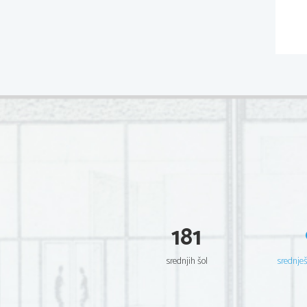
181
srednjih šol
srednje