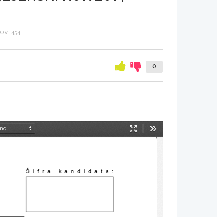
OV: 454
0
Način
Orodja
predstavitve
Šifra kandidata
: