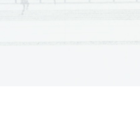
Scientia  Est  Potentia  Scientia  Est  Potentia  Scientia  Est  Potentia
Scientia  Est  Potentia  Scientia  Est  Potentia  Scientia  Est  Potentia
Scientia  Est  Potentia  Scientia  Est  Potentia  Scientia  Est  Potentia
Scientia  Est  Potentia  Scientia  Est  Potentia  Scientia  Est  Potentia
Scientia  Est  Potentia  Scientia  Est  Potentia  Scientia  Est  Potentia
Scientia  Est  Potentia  Scientia  Est  Potentia  Scientia  Est  Potentia
Scientia  Est  Potentia  Scientia  Est  Potentia  Scientia  Est  Potentia
Scientia  Est  Potentia  Scientia  Est  Potentia  Scientia  Est  Potentia
Scientia  Est  Potentia  Scientia  Est  Potentia  Scientia  Est  Potentia
Scientia  Est  Potentia  Scientia  Est  Potentia  Scientia  Est  Potentia
Scientia  Est  Potentia  Scientia  Est  Potentia  Scientia  Est  Potentia
Scientia  Est  Potentia  Scientia  Est  Potentia  Scientia  Est  Potentia
Scientia  Est  Potentia  Scientia  Est  Potentia  Scientia  Est  Potentia
Scientia  Est  Potentia  Scientia  Est  Potentia  Scientia  Est  Potentia
Scientia  Est  Potentia  Scientia  Est  Potentia  Scientia  Est  Potentia
Scientia  Est  Potentia  Scientia  Est  Potentia  Scientia  Est  Potentia
Scientia  Est  Potentia  Scientia  Est  Potentia  Scientia  Est  Potentia
Scientia  Est  Potentia  Scientia  Est  Potentia  Scientia  Est  Potentia
Scientia  Est  Potentia  Scientia  Est  Potentia  Scientia  Est  Potentia
Scientia  Est  Potentia  Scientia  Est  Potentia  Scientia  Est  Potentia
Scientia  Est  Potentia  Scientia  Est  Potentia  Scientia  Est  Potentia
Scientia  Est  Potentia  Scientia  Est  Potentia  Scientia  Est  Potentia
Scientia  Est  Potentia  Scientia  Est  Potentia  Scientia  Est  Potentia
Scientia  Est  Potentia  Scientia  Est  Potentia  Scientia  Est  Potentia
Scientia  Est  Potentia  Scientia  Est  Potentia  Scientia  Est  Potentia
Scientia  Est  Potentia  Scientia  Est  Potentia  Scientia  Est  Potentia
Scientia  Est  Potentia  Scientia  Est  Potentia  Scientia  Est  Potentia
Scientia  Est  Potentia  Scientia  Est  Potentia  Scientia  Est  Potentia
Scientia  Est  Potentia  Scientia  Est  Potentia  Scientia  Est  Potentia
Scientia  Est  Potentia  Scientia  Est  Potentia  Scientia  Est  Potentia
Scientia  Est  Potentia  Scientia  Est  Potentia  Scientia  Est  Potentia
Scientia  Est  Potentia  Scientia  Est  Potentia  Scientia  Est  Potentia
Scientia  Est  Potentia  Scientia  Est  Potentia  Scientia  Est  Potentia
Scientia  Est  Potentia  Scientia  Est  Potentia  Scientia  Est  Potentia
Scientia  Est  Potentia  Scientia  Est  Potentia  Scientia  Est  Potentia
Scientia  Est  Potentia  Scientia  Est  Potentia  Scientia  Est  Potentia
Scientia  Est  Potentia  Scientia  Est  Potentia  Scientia  Est  Potentia
Scientia  Est  Potentia  Scientia  Est  Potentia  Scientia  Est  Potentia
Scientia  Est  Potentia  Scientia  Est  Potentia  Scientia  Est  Potentia
Scientia  Est  Potentia  Scientia  Est  Potentia  Scientia  Est  Potentia