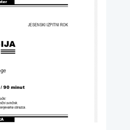
nter
JESENSKI IZPITNI ROK
IJA
oge
 
/ 90 
minut
očki
:
ični svinčnik
.
ocenjevalna obrazca
.
RA