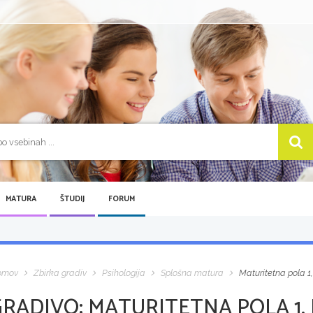
MATURA
ŠTUDIJ
FORUM
omov
Zbirka gradiv
Psihologija
Splošna matura
Maturitetna pola 1,
GRADIVO:
MATURITETNA POLA 1, 