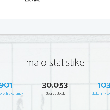
*M14254121
2/12 
Scientia  Est  Potentia  Scientia  Est  Potentia  Scientia  Est  Potentia
Scientia  Est  Potentia  Scientia  Est  Potentia  Scientia  Est  Potentia
Scientia  Est  Potentia  Scientia  Est  Potentia  Scientia  Est  Potentia
Scientia  Est  Potentia  Scientia  Est  Potentia  Scientia  Est  Potentia
Scientia  Est  Potentia  Scientia  Est  Potentia  Scientia  Est  Potentia
Scientia  Est  Potentia  Scientia  Est  Potentia  Scientia  Est  Potentia
Scientia  Est  Potentia  Scientia  Est  Potentia  Scientia  Est  Potentia
Scientia  Est  Potentia  Scientia  Est  Potentia  Scientia  Est  Potentia
Scientia  Est  Potentia  Scientia  Est  Potentia  Scientia  Est  Potentia
Scientia  Est  Potentia  Scientia  Est  Potentia  Scientia  Est  Potentia
Scientia  Est  Potentia  Scientia  Est  Potentia  Scientia  Est  Potentia
malo statistike
Scientia  Est  Potentia  Scientia  Est  Potentia  Scientia  Est  Potentia
Scientia  Est  Potentia  Scientia  Est  Potentia  Scientia  Est  Potentia
Scientia  Est  Potentia  Scientia  Est  Potentia  Scientia  Est  Potentia
Scientia  Est  Potentia  Scientia  Est  Potentia  Scientia  Est  Potentia
Scientia  Est  Potentia  Scientia  Est  Potentia  Scientia  Est  Potentia
Scientia  Est  Potentia  Scientia  Est  Potentia  Scientia  Est  Potentia
Scientia  Est  Potentia  Scientia  Est  Potentia  Scientia  Est  Potentia
Scientia  Est  Potentia  Scientia  Est  Potentia  Scientia  Est  Potentia
Scientia  Est  Potentia  Scientia  Est  Potentia  Scientia  Est  Potentia
901
30.053
10
Scientia  Est  Potentia  Scientia  Est  Potentia  Scientia  Est  Potentia
Scientia  Est  Potentia  Scientia  Est  Potentia  Scientia  Est  Potentia
Scientia  Est  Potentia  Scientia  Est  Potentia  Scientia  Est  Potentia
Scientia  Est  Potentia  Scientia  Est  Potentia  Scientia  Est  Potentia
šolskih programov
število datotek
fakultet in viso
Scientia  Est  Potentia  Scientia  Est  Potentia  Scientia  Est  Potentia
Scientia  Est  Potentia  Scientia  Est  Potentia  Scientia  Est  Potentia
Scientia  Est  Potentia  Scientia  Est  Potentia  Scientia  Est  Potentia
Scientia  Est  Potentia  Scientia  Est  Potentia  Scientia  Est  Potentia
Scientia  Est  Potentia  Scientia  Est  Potentia  Scientia  Est  Potentia
Scientia  Est  Potentia  Scientia  Est  Potentia  Scientia  Est  Potentia
Scientia  Est  Potentia  Scientia  Est  Potentia  Scientia  Est  Potentia