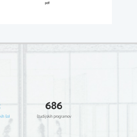
02
*
.
V sivo polje ne pišite
  Scientia  Est  Potentia  Scientia  Est  Potentia
  Scientia  Est  Potentia  Scientia  Est  Potentia
  Scientia  Est  Potentia  Scientia  Est  Potentia
  Scientia  Est  Potentia  Scientia  Est  Potentia
  Scientia  Est  Potentia  Scientia  Est  Potentia
  Scientia  Est  Potentia  Scientia  Est  Potentia
  Scientia  Est  Potentia  Scientia  Est  Potentia
  Scientia  Est  Potentia  Scientia  Est  Potentia
  Scientia  Est  Potentia  Scientia  Est  Potentia
  Scientia  Est  Potentia  Scientia  Est  Potentia
  Scientia  Est  Potentia  Scientia  Est  Potentia
  Scientia  Est  Potentia  Scientia  Est  Potentia
  Scientia  Est  Potentia  Scientia  Est  Potentia
  Scientia  Est  Potentia  Scientia  Est  Potentia
  Scientia  Est  Potentia  Scientia  Est  Potentia
  Scientia  Est  Potentia  Scientia  Est  Potentia
  Scientia  Est  Potentia  Scientia  Est  Potentia
  Scientia  Est  Potentia  Scientia  Est  Potentia
  Scientia  Est  Potentia  Scientia  Est  Potentia
  Scientia  Est  Potentia  Scientia  Est  Potentia
3
686
  Scientia  Est  Potentia  Scientia  Est  Potentia
  Scientia  Est  Potentia  Scientia  Est  Potentia
  Scientia  Est  Potentia  Scientia  Est  Potentia
  Scientia  Est  Potentia  Scientia  Est  Potentia
kih šol
študijskih programov
  Scientia  Est  Potentia  Scientia  Est  Potentia
  Scientia  Est  Potentia  Scientia  Est  Potentia
  Scientia  Est  Potentia  Scientia  Est  Potentia
  Scientia  Est  Potentia  Scientia  Est  Potentia
  Scientia  Est  Potentia  Scientia  Est  Potentia
  Scientia  Est  Potentia  Scientia  Est  Potentia
  Scientia  Est  Potentia  Scientia  Est  Potentia