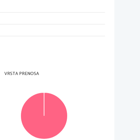
adzorni učitelj tega ne dovoli
.
trani in na ocenjevalna obrazca
). Svojo šifro 
Pri vsaki nalogi tudi označite
, na kateri del 
36
; 
vsaka naloga je vredna 
12 
točk
.
ga ne boste storili
, 
bo ocenil prve tri naloge
, ki 
VRSTA PRENOSA
.
e 
v izpitno polo
 v za to predvideni prostor
. 
o
. 
Nečitljivi zapisi in nejasni popravki bodo 
sta
, 
se pri ocenjevanju ne upoštevajo
.
© RIC 
2014