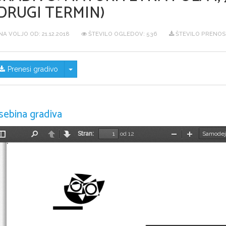
DRUGI TERMIN)
NA VOLJO OD:
21.12.2018
ŠTEVILO OGLEDOV: 536
ŠTEVILO PRENOS
Skrij/prikaži meni
Prenesi gradivo
sebina gradiva
Stran:
od 12
Preklopi
Najdi
Nazaj
Naprej
Pomanjšaj
Povečaj
stransko
vrstico