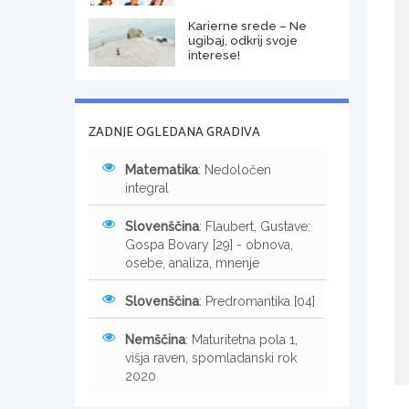
Karierne srede – Ne
ugibaj, odkrij svoje
interese!
ZADNJE OGLEDANA GRADIVA
Matematika
: Nedoločen
integral
Slovenščina
: Flaubert, Gustave:
Gospa Bovary [29] - obnova,
osebe, analiza, mnenje
Slovenščina
: Predromantika [04]
Nemščina
: Maturitetna pola 1,
višja raven, spomladanski rok
2020