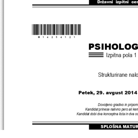
Državni  izpitni  ce
*M14254121
* 
PSIHOLOG
Izpitna pola 
1
Strukturirane nal
Petek
, 29
. 
avgust 
2014
Dovoljeno gradivo in pripom
Kandidat prinese nalivno pero ali kem
Kandidat dobi dva konceptna lista in dva 
SPLOŠNA MATU