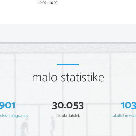
*M19154111
2/16 
Scientia  Est  Potentia  Scientia  Est  Potentia  Scientia  Est  Potentia
Scientia  Est  Potentia  Scientia  Est  Potentia  Scientia  Est  Potentia
Scientia  Est  Potentia  Scientia  Est  Potentia  Scientia  Est  Potentia
Scientia  Est  Potentia  Scientia  Est  Potentia  Scientia  Est  Potentia
Scientia  Est  Potentia  Scientia  Est  Potentia  Scientia  Est  Potentia
Scientia  Est  Potentia  Scientia  Est  Potentia  Scientia  Est  Potentia
Scientia  Est  Potentia  Scientia  Est  Potentia  Scientia  Est  Potentia
Scientia  Est  Potentia  Scientia  Est  Potentia  Scientia  Est  Potentia
Scientia  Est  Potentia  Scientia  Est  Potentia  Scientia  Est  Potentia
Scientia  Est  Potentia  Scientia  Est  Potentia  Scientia  Est  Potentia
Scientia  Est  Potentia  Scientia  Est  Potentia  Scientia  Est  Potentia
malo statistike
Scientia  Est  Potentia  Scientia  Est  Potentia  Scientia  Est  Potentia
Scientia  Est  Potentia  Scientia  Est  Potentia  Scientia  Est  Potentia
Scientia  Est  Potentia  Scientia  Est  Potentia  Scientia  Est  Potentia
Scientia  Est  Potentia  Scientia  Est  Potentia  Scientia  Est  Potentia
Scientia  Est  Potentia  Scientia  Est  Potentia  Scientia  Est  Potentia
Scientia  Est  Potentia  Scientia  Est  Potentia  Scientia  Est  Potentia
Scientia  Est  Potentia  Scientia  Est  Potentia  Scientia  Est  Potentia
Scientia  Est  Potentia  Scientia  Est  Potentia  Scientia  Est  Potentia
Scientia  Est  Potentia  Scientia  Est  Potentia  Scientia  Est  Potentia
901
30.053
10
Scientia  Est  Potentia  Scientia  Est  Potentia  Scientia  Est  Potentia
Scientia  Est  Potentia  Scientia  Est  Potentia  Scientia  Est  Potentia
Scientia  Est  Potentia  Scientia  Est  Potentia  Scientia  Est  Potentia
Scientia  Est  Potentia  Scientia  Est  Potentia  Scientia  Est  Potentia
šolskih programov
število datotek
fakultet in viso
Scientia  Est  Potentia  Scientia  Est  Potentia  Scientia  Est  Potentia
Scientia  Est  Potentia  Scientia  Est  Potentia  Scientia  Est  Potentia
Scientia  Est  Potentia  Scientia  Est  Potentia  Scientia  Est  Potentia
Scientia  Est  Potentia  Scientia  Est  Potentia  Scientia  Est  Potentia
Scientia  Est  Potentia  Scientia  Est  Potentia  Scientia  Est  Potentia
Scientia  Est  Potentia  Scientia  Est  Potentia  Scientia  Est  Potentia
Scientia  Est  Potentia  Scientia  Est  Potentia  Scientia  Est  Potentia