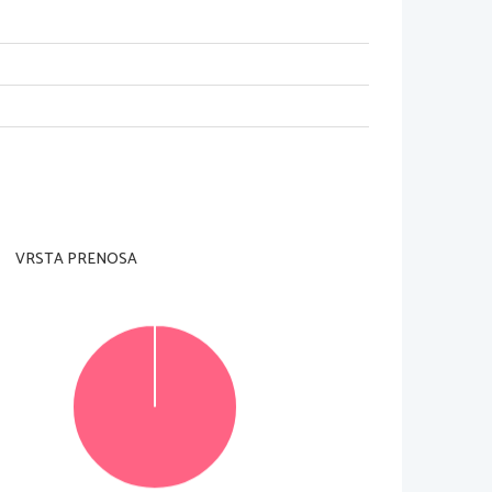
adzorni učitelj tega ne dovoli
.
rani
).
Pri vsaki nalogi tudi označite
, na kateri del 
36
; 
vsaka naloga je vredna 
12 
točk
.
ga ne boste storili
, 
bo ocenil prve tri naloge
, ki 
VRSTA PRENOSA
.
v za to predvideni prostor 
znotraj okvirja
. 
o
. 
Nečitljivi zapisi in nejasni popravki bodo 
sta
, 
se pri ocenjevanju ne upoštevajo
.
© Državni izpitni center
Vse pravice pridržane
.