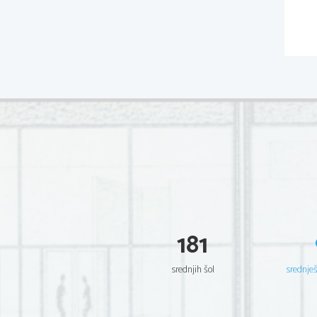
181
srednjih šol
srednje