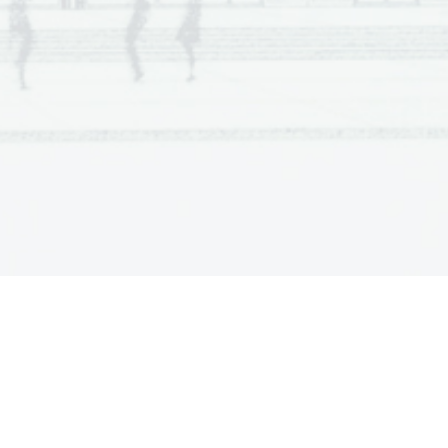
  Scientia  Est  Potentia  Scientia  Est  Potentia
  Scientia  Est  Potentia  Scientia  Est  Potentia
  Scientia  Est  Potentia  Scientia  Est  Potentia
  Scientia  Est  Potentia  Scientia  Est  Potentia
  Scientia  Est  Potentia  Scientia  Est  Potentia
.   
  Scientia  Est  Potentia  Scientia  Est  Potentia
V sivo polje ne pišite
  Scientia  Est  Potentia  Scientia  Est  Potentia
  Scientia  Est  Potentia  Scientia  Est  Potentia
  Scientia  Est  Potentia  Scientia  Est  Potentia
  Scientia  Est  Potentia  Scientia  Est  Potentia
  Scientia  Est  Potentia  Scientia  Est  Potentia
  Scientia  Est  Potentia  Scientia  Est  Potentia
  Scientia  Est  Potentia  Scientia  Est  Potentia
  Scientia  Est  Potentia  Scientia  Est  Potentia
  Scientia  Est  Potentia  Scientia  Est  Potentia
  Scientia  Est  Potentia  Scientia  Est  Potentia
  Scientia  Est  Potentia  Scientia  Est  Potentia
.   
  Scientia  Est  Potentia  Scientia  Est  Potentia
V sivo polje ne pišite
  Scientia  Est  Potentia  Scientia  Est  Potentia
  Scientia  Est  Potentia  Scientia  Est  Potentia
  Scientia  Est  Potentia  Scientia  Est  Potentia
  Scientia  Est  Potentia  Scientia  Est  Potentia
  Scientia  Est  Potentia  Scientia  Est  Potentia
  Scientia  Est  Potentia  Scientia  Est  Potentia
  Scientia  Est  Potentia  Scientia  Est  Potentia
  Scientia  Est  Potentia  Scientia  Est  Potentia
  Scientia  Est  Potentia  Scientia  Est  Potentia
  Scientia  Est  Potentia  Scientia  Est  Potentia
  Scientia  Est  Potentia  Scientia  Est  Potentia
.   
  Scientia  Est  Potentia  Scientia  Est  Potentia
  Scientia  Est  Potentia  Scientia  Est  Potentia
V sivo polje ne pišite
  Scientia  Est  Potentia  Scientia  Est  Potentia
  Scientia  Est  Potentia  Scientia  Est  Potentia
  Scientia  Est  Potentia  Scientia  Est  Potentia
  Scientia  Est  Potentia  Scientia  Est  Potentia
  Scientia  Est  Potentia  Scientia  Est  Potentia
  Scientia  Est  Potentia  Scientia  Est  Potentia
  Scientia  Est  Potentia  Scientia  Est  Potentia
  Scientia  Est  Potentia  Scientia  Est  Potentia
  Scientia  Est  Potentia  Scientia  Est  Potentia