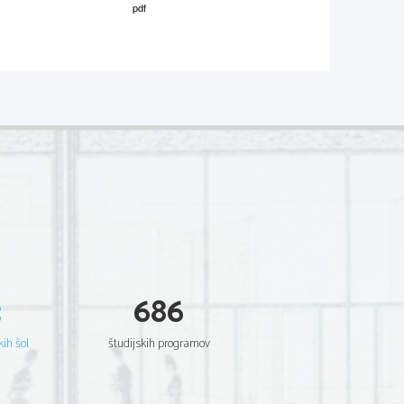
02
*
.
V sivo polje ne pišite
  Scientia  Est  Potentia  Scientia  Est  Potentia
  Scientia  Est  Potentia  Scientia  Est  Potentia
  Scientia  Est  Potentia  Scientia  Est  Potentia
  Scientia  Est  Potentia  Scientia  Est  Potentia
  Scientia  Est  Potentia  Scientia  Est  Potentia
  Scientia  Est  Potentia  Scientia  Est  Potentia
  Scientia  Est  Potentia  Scientia  Est  Potentia
  Scientia  Est  Potentia  Scientia  Est  Potentia
  Scientia  Est  Potentia  Scientia  Est  Potentia
  Scientia  Est  Potentia  Scientia  Est  Potentia
  Scientia  Est  Potentia  Scientia  Est  Potentia
.     
  Scientia  Est  Potentia  Scientia  Est  Potentia
  Scientia  Est  Potentia  Scientia  Est  Potentia
V sivo polje ne pišite
  Scientia  Est  Potentia  Scientia  Est  Potentia
  Scientia  Est  Potentia  Scientia  Est  Potentia
  Scientia  Est  Potentia  Scientia  Est  Potentia
  Scientia  Est  Potentia  Scientia  Est  Potentia
  Scientia  Est  Potentia  Scientia  Est  Potentia
  Scientia  Est  Potentia  Scientia  Est  Potentia
  Scientia  Est  Potentia  Scientia  Est  Potentia
3
686
  Scientia  Est  Potentia  Scientia  Est  Potentia
  Scientia  Est  Potentia  Scientia  Est  Potentia
  Scientia  Est  Potentia  Scientia  Est  Potentia
  Scientia  Est  Potentia  Scientia  Est  Potentia
.   
kih šol
študijskih programov
  Scientia  Est  Potentia  Scientia  Est  Potentia
V sivo polje ne pišite
  Scientia  Est  Potentia  Scientia  Est  Potentia
  Scientia  Est  Potentia  Scientia  Est  Potentia
  Scientia  Est  Potentia  Scientia  Est  Potentia
  Scientia  Est  Potentia  Scientia  Est  Potentia
  Scientia  Est  Potentia  Scientia  Est  Potentia
  Scientia  Est  Potentia  Scientia  Est  Potentia