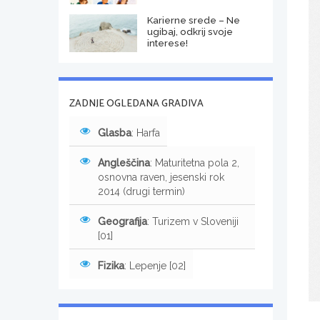
Karierne srede – Ne
ugibaj, odkrij svoje
interese!
ZADNJE OGLEDANA GRADIVA
Glasba
: Harfa
Angleščina
: Maturitetna pola 2,
osnovna raven, jesenski rok
2014 (drugi termin)
Geografija
: Turizem v Sloveniji
[01]
Fizika
: Lepenje [02]