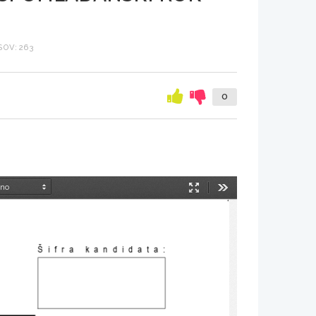
OV: 263
0
Način
Orodja
predstavitve
Šifra kandidata
: