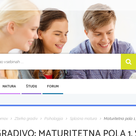
MATURA
ŠTUDIJ
FORUM
omov
Zbirka gradiv
Psihologija
Splošna matura
Maturitetna pola 1
GRADIVO:
MATURITETNA POLA 1,