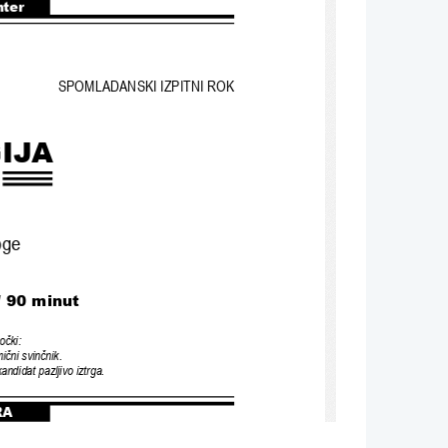
nter
SPOMLADANSKI IZPITNI ROK
IJA
oge
/ 90 
minut
očki
:
ični svinčnik
.
 kandidat pazljivo iztrga
.
RA