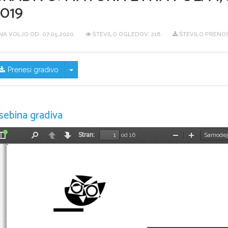
019
NA VOLJO OD:
07.05.2020
ŠTEVILO OGLEDOV: 218
ŠTEVILO PRENOS
Skrij/prikaži meni
Prenesi gradivo
sebina gradiva
Stran:
od 16
Preklopi
Najdi
Nazaj
Naprej
Pomanjšaj
Povečaj
stransko
vrstico