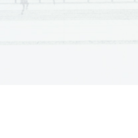
Scientia  Est  Potentia  Scientia  Est  Potentia  Scientia  Est  Potentia
Scientia  Est  Potentia  Scientia  Est  Potentia  Scientia  Est  Potentia
Scientia  Est  Potentia  Scientia  Est  Potentia  Scientia  Est  Potentia
Scientia  Est  Potentia  Scientia  Est  Potentia  Scientia  Est  Potentia
Scientia  Est  Potentia  Scientia  Est  Potentia  Scientia  Est  Potentia
Scientia  Est  Potentia  Scientia  Est  Potentia  Scientia  Est  Potentia
Scientia  Est  Potentia  Scientia  Est  Potentia  Scientia  Est  Potentia
Scientia  Est  Potentia  Scientia  Est  Potentia  Scientia  Est  Potentia
Scientia  Est  Potentia  Scientia  Est  Potentia  Scientia  Est  Potentia
Scientia  Est  Potentia  Scientia  Est  Potentia  Scientia  Est  Potentia
Scientia  Est  Potentia  Scientia  Est  Potentia  Scientia  Est  Potentia
Scientia  Est  Potentia  Scientia  Est  Potentia  Scientia  Est  Potentia
Scientia  Est  Potentia  Scientia  Est  Potentia  Scientia  Est  Potentia
Scientia  Est  Potentia  Scientia  Est  Potentia  Scientia  Est  Potentia
Scientia  Est  Potentia  Scientia  Est  Potentia  Scientia  Est  Potentia
Scientia  Est  Potentia  Scientia  Est  Potentia  Scientia  Est  Potentia
Scientia  Est  Potentia  Scientia  Est  Potentia  Scientia  Est  Potentia
Scientia  Est  Potentia  Scientia  Est  Potentia  Scientia  Est  Potentia
Scientia  Est  Potentia  Scientia  Est  Potentia  Scientia  Est  Potentia
Scientia  Est  Potentia  Scientia  Est  Potentia  Scientia  Est  Potentia
Scientia  Est  Potentia  Scientia  Est  Potentia  Scientia  Est  Potentia
Scientia  Est  Potentia  Scientia  Est  Potentia  Scientia  Est  Potentia
Scientia  Est  Potentia  Scientia  Est  Potentia  Scientia  Est  Potentia
Scientia  Est  Potentia  Scientia  Est  Potentia  Scientia  Est  Potentia
Scientia  Est  Potentia  Scientia  Est  Potentia  Scientia  Est  Potentia
Scientia  Est  Potentia  Scientia  Est  Potentia  Scientia  Est  Potentia
Scientia  Est  Potentia  Scientia  Est  Potentia  Scientia  Est  Potentia
Scientia  Est  Potentia  Scientia  Est  Potentia  Scientia  Est  Potentia
Scientia  Est  Potentia  Scientia  Est  Potentia  Scientia  Est  Potentia
Scientia  Est  Potentia  Scientia  Est  Potentia  Scientia  Est  Potentia
Scientia  Est  Potentia  Scientia  Est  Potentia  Scientia  Est  Potentia
Scientia  Est  Potentia  Scientia  Est  Potentia  Scientia  Est  Potentia
Scientia  Est  Potentia  Scientia  Est  Potentia  Scientia  Est  Potentia
Scientia  Est  Potentia  Scientia  Est  Potentia  Scientia  Est  Potentia
Scientia  Est  Potentia  Scientia  Est  Potentia  Scientia  Est  Potentia
Scientia  Est  Potentia  Scientia  Est  Potentia  Scientia  Est  Potentia
Scientia  Est  Potentia  Scientia  Est  Potentia  Scientia  Est  Potentia
Scientia  Est  Potentia  Scientia  Est  Potentia  Scientia  Est  Potentia
Scientia  Est  Potentia  Scientia  Est  Potentia  Scientia  Est  Potentia
Scientia  Est  Potentia  Scientia  Est  Potentia  Scientia  Est  Potentia