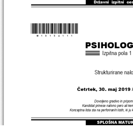
Državni  izpitni  ce
*M19154111
*
PSIHOLOG
Izpitna pola 
1
Strukturirane nal
Četrtek
, 
30
. maj 
2019 
Dovoljeno gradivo in pripom
Kandidat prinese nalivno pero ali kem
Konceptna lista sta na perforiranih listih
, 
ki ju
SPLOŠNA MATU