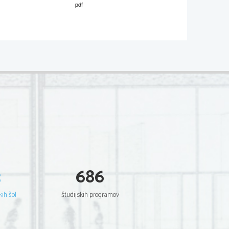
M082-541-1-2 
  Scientia  Est  Potentia  Scientia  Est  Potentia
  Scientia  Est  Potentia  Scientia  Est  Potentia
  Scientia  Est  Potentia  Scientia  Est  Potentia
  Scientia  Est  Potentia  Scientia  Est  Potentia
  Scientia  Est  Potentia  Scientia  Est  Potentia
  Scientia  Est  Potentia  Scientia  Est  Potentia
  Scientia  Est  Potentia  Scientia  Est  Potentia
  Scientia  Est  Potentia  Scientia  Est  Potentia
  Scientia  Est  Potentia  Scientia  Est  Potentia
  Scientia  Est  Potentia  Scientia  Est  Potentia
  Scientia  Est  Potentia  Scientia  Est  Potentia
  Scientia  Est  Potentia  Scientia  Est  Potentia
  Scientia  Est  Potentia  Scientia  Est  Potentia
  Scientia  Est  Potentia  Scientia  Est  Potentia
  Scientia  Est  Potentia  Scientia  Est  Potentia
  Scientia  Est  Potentia  Scientia  Est  Potentia
  Scientia  Est  Potentia  Scientia  Est  Potentia
  Scientia  Est  Potentia  Scientia  Est  Potentia
  Scientia  Est  Potentia  Scientia  Est  Potentia
  Scientia  Est  Potentia  Scientia  Est  Potentia
3
686
  Scientia  Est  Potentia  Scientia  Est  Potentia
  Scientia  Est  Potentia  Scientia  Est  Potentia
  Scientia  Est  Potentia  Scientia  Est  Potentia
  Scientia  Est  Potentia  Scientia  Est  Potentia
  Scientia  Est  Potentia  Scientia  Est  Potentia
kih šol
študijskih programov
  Scientia  Est  Potentia  Scientia  Est  Potentia
  Scientia  Est  Potentia  Scientia  Est  Potentia
  Scientia  Est  Potentia  Scientia  Est  Potentia
  Scientia  Est  Potentia  Scientia  Est  Potentia
  Scientia  Est  Potentia  Scientia  Est  Potentia
  Scientia  Est  Potentia  Scientia  Est  Potentia