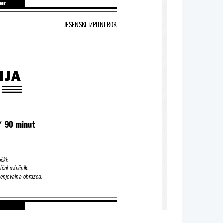
ter
JESENSKI IZPITNI ROK
IJA
/ 90 minut
čki:
ični svinčnik.
cenjevalna obrazca.