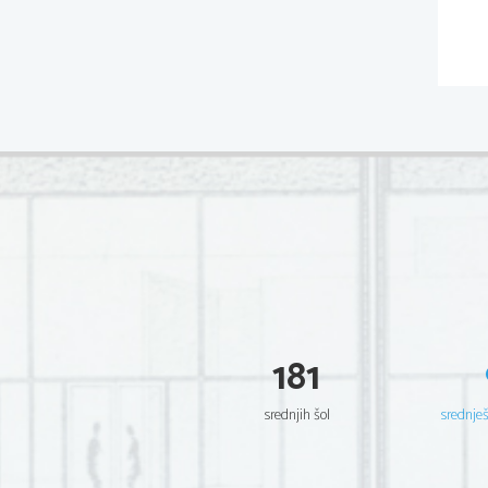
181
srednjih šol
srednje