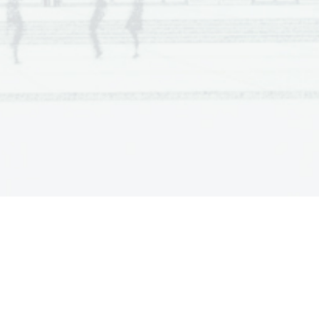
  Scientia  Est  Potentia  Scientia  Est  Potentia
  Scientia  Est  Potentia  Scientia  Est  Potentia
  Scientia  Est  Potentia  Scientia  Est  Potentia
  Scientia  Est  Potentia  Scientia  Est  Potentia
  Scientia  Est  Potentia  Scientia  Est  Potentia
  Scientia  Est  Potentia  Scientia  Est  Potentia
  Scientia  Est  Potentia  Scientia  Est  Potentia
  Scientia  Est  Potentia  Scientia  Est  Potentia
  Scientia  Est  Potentia  Scientia  Est  Potentia
  Scientia  Est  Potentia  Scientia  Est  Potentia
  Scientia  Est  Potentia  Scientia  Est  Potentia
  Scientia  Est  Potentia  Scientia  Est  Potentia
  Scientia  Est  Potentia  Scientia  Est  Potentia
  Scientia  Est  Potentia  Scientia  Est  Potentia
  Scientia  Est  Potentia  Scientia  Est  Potentia
  Scientia  Est  Potentia  Scientia  Est  Potentia
  Scientia  Est  Potentia  Scientia  Est  Potentia
  Scientia  Est  Potentia  Scientia  Est  Potentia
  Scientia  Est  Potentia  Scientia  Est  Potentia
  Scientia  Est  Potentia  Scientia  Est  Potentia
  Scientia  Est  Potentia  Scientia  Est  Potentia
  Scientia  Est  Potentia  Scientia  Est  Potentia
  Scientia  Est  Potentia  Scientia  Est  Potentia
  Scientia  Est  Potentia  Scientia  Est  Potentia
  Scientia  Est  Potentia  Scientia  Est  Potentia
  Scientia  Est  Potentia  Scientia  Est  Potentia
  Scientia  Est  Potentia  Scientia  Est  Potentia
  Scientia  Est  Potentia  Scientia  Est  Potentia
  Scientia  Est  Potentia  Scientia  Est  Potentia
  Scientia  Est  Potentia  Scientia  Est  Potentia
  Scientia  Est  Potentia  Scientia  Est  Potentia
  Scientia  Est  Potentia  Scientia  Est  Potentia
  Scientia  Est  Potentia  Scientia  Est  Potentia
  Scientia  Est  Potentia  Scientia  Est  Potentia
  Scientia  Est  Potentia  Scientia  Est  Potentia
  Scientia  Est  Potentia  Scientia  Est  Potentia
  Scientia  Est  Potentia  Scientia  Est  Potentia
  Scientia  Est  Potentia  Scientia  Est  Potentia
  Scientia  Est  Potentia  Scientia  Est  Potentia
  Scientia  Est  Potentia  Scientia  Est  Potentia