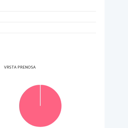
am nadzorn
i učitelj tega ne dovoli.
i in na ocenjevalna obrazca). Svojo šifro vpiši
te tudi
jih lahko dosežete, je 30; vsaka naloga je vredn
a
ne bost
e storili, bo ocenil prvi dve nalogi, ki st
e ju
VRSTA PRENOSA
itljivo. Če se zmotite,
 napačno besedo ali poved
čkami
. Osnutka esejev, ki ju lahko napišete na