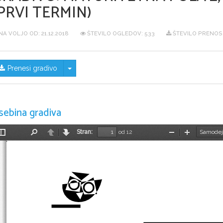
PRVI TERMIN)
NA VOLJO OD:
21.12.2018
ŠTEVILO OGLEDOV: 533
ŠTEVILO PRENOS
Skrij/prikaži meni
Prenesi gradivo
sebina gradiva
Stran:
od 12
Preklopi
Najdi
Nazaj
Naprej
Pomanjšaj
Povečaj
stransko
vrstico