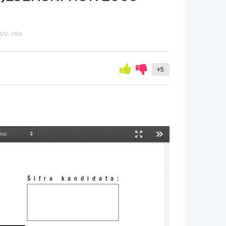
OV: 760
+5
Način
Orodja
predstavitve
Šifra  kandidata: