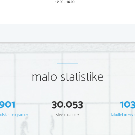
2 
Scientia  Est  Potentia  Scientia  Est  Potentia  Scientia  Est  Potentia
Scientia  Est  Potentia  Scientia  Est  Potentia  Scientia  Est  Potentia
Scientia  Est  Potentia  Scientia  Est  Potentia  Scientia  Est  Potentia
Scientia  Est  Potentia  Scientia  Est  Potentia  Scientia  Est  Potentia
Scientia  Est  Potentia  Scientia  Est  Potentia  Scientia  Est  Potentia
Scientia  Est  Potentia  Scientia  Est  Potentia  Scientia  Est  Potentia
Scientia  Est  Potentia  Scientia  Est  Potentia  Scientia  Est  Potentia
Scientia  Est  Potentia  Scientia  Est  Potentia  Scientia  Est  Potentia
Scientia  Est  Potentia  Scientia  Est  Potentia  Scientia  Est  Potentia
Scientia  Est  Potentia  Scientia  Est  Potentia  Scientia  Est  Potentia
Scientia  Est  Potentia  Scientia  Est  Potentia  Scientia  Est  Potentia
Scientia  Est  Potentia  Scientia  Est  Potentia  Scientia  Est  Potentia
malo statistike
Scientia  Est  Potentia  Scientia  Est  Potentia  Scientia  Est  Potentia
Scientia  Est  Potentia  Scientia  Est  Potentia  Scientia  Est  Potentia
Scientia  Est  Potentia  Scientia  Est  Potentia  Scientia  Est  Potentia
Scientia  Est  Potentia  Scientia  Est  Potentia  Scientia  Est  Potentia
Scientia  Est  Potentia  Scientia  Est  Potentia  Scientia  Est  Potentia
Scientia  Est  Potentia  Scientia  Est  Potentia  Scientia  Est  Potentia
Scientia  Est  Potentia  Scientia  Est  Potentia  Scientia  Est  Potentia
Scientia  Est  Potentia  Scientia  Est  Potentia  Scientia  Est  Potentia
901
30.053
10
Scientia  Est  Potentia  Scientia  Est  Potentia  Scientia  Est  Potentia
Scientia  Est  Potentia  Scientia  Est  Potentia  Scientia  Est  Potentia
Scientia  Est  Potentia  Scientia  Est  Potentia  Scientia  Est  Potentia
Scientia  Est  Potentia  Scientia  Est  Potentia  Scientia  Est  Potentia
Scientia  Est  Potentia  Scientia  Est  Potentia  Scientia  Est  Potentia
šolskih programov
število datotek
fakultet in viso
Scientia  Est  Potentia  Scientia  Est  Potentia  Scientia  Est  Potentia
Scientia  Est  Potentia  Scientia  Est  Potentia  Scientia  Est  Potentia
Scientia  Est  Potentia  Scientia  Est  Potentia  Scientia  Est  Potentia
Scientia  Est  Potentia  Scientia  Est  Potentia  Scientia  Est  Potentia
Scientia  Est  Potentia  Scientia  Est  Potentia  Scientia  Est  Potentia
Scientia  Est  Potentia  Scientia  Est  Potentia  Scientia  Est  Potentia