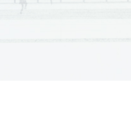
Scientia  Est  Potentia  Scientia  Est  Potentia  Scientia  Est  Potentia
Scientia  Est  Potentia  Scientia  Est  Potentia  Scientia  Est  Potentia
Scientia  Est  Potentia  Scientia  Est  Potentia  Scientia  Est  Potentia
Scientia  Est  Potentia  Scientia  Est  Potentia  Scientia  Est  Potentia
Scientia  Est  Potentia  Scientia  Est  Potentia  Scientia  Est  Potentia
Scientia  Est  Potentia  Scientia  Est  Potentia  Scientia  Est  Potentia
Scientia  Est  Potentia  Scientia  Est  Potentia  Scientia  Est  Potentia
Scientia  Est  Potentia  Scientia  Est  Potentia  Scientia  Est  Potentia
Scientia  Est  Potentia  Scientia  Est  Potentia  Scientia  Est  Potentia
Scientia  Est  Potentia  Scientia  Est  Potentia  Scientia  Est  Potentia
Scientia  Est  Potentia  Scientia  Est  Potentia  Scientia  Est  Potentia
Scientia  Est  Potentia  Scientia  Est  Potentia  Scientia  Est  Potentia
Scientia  Est  Potentia  Scientia  Est  Potentia  Scientia  Est  Potentia
Scientia  Est  Potentia  Scientia  Est  Potentia  Scientia  Est  Potentia
Scientia  Est  Potentia  Scientia  Est  Potentia  Scientia  Est  Potentia
Scientia  Est  Potentia  Scientia  Est  Potentia  Scientia  Est  Potentia
Scientia  Est  Potentia  Scientia  Est  Potentia  Scientia  Est  Potentia
Scientia  Est  Potentia  Scientia  Est  Potentia  Scientia  Est  Potentia
Scientia  Est  Potentia  Scientia  Est  Potentia  Scientia  Est  Potentia
Scientia  Est  Potentia  Scientia  Est  Potentia  Scientia  Est  Potentia
Scientia  Est  Potentia  Scientia  Est  Potentia  Scientia  Est  Potentia
Scientia  Est  Potentia  Scientia  Est  Potentia  Scientia  Est  Potentia
Scientia  Est  Potentia  Scientia  Est  Potentia  Scientia  Est  Potentia
Scientia  Est  Potentia  Scientia  Est  Potentia  Scientia  Est  Potentia
Scientia  Est  Potentia  Scientia  Est  Potentia  Scientia  Est  Potentia
Scientia  Est  Potentia  Scientia  Est  Potentia  Scientia  Est  Potentia
Scientia  Est  Potentia  Scientia  Est  Potentia  Scientia  Est  Potentia
Scientia  Est  Potentia  Scientia  Est  Potentia  Scientia  Est  Potentia
Scientia  Est  Potentia  Scientia  Est  Potentia  Scientia  Est  Potentia
Scientia  Est  Potentia  Scientia  Est  Potentia  Scientia  Est  Potentia
Scientia  Est  Potentia  Scientia  Est  Potentia  Scientia  Est  Potentia
Scientia  Est  Potentia  Scientia  Est  Potentia  Scientia  Est  Potentia
Scientia  Est  Potentia  Scientia  Est  Potentia  Scientia  Est  Potentia
Scientia  Est  Potentia  Scientia  Est  Potentia  Scientia  Est  Potentia
Scientia  Est  Potentia  Scientia  Est  Potentia  Scientia  Est  Potentia
Scientia  Est  Potentia  Scientia  Est  Potentia  Scientia  Est  Potentia
Scientia  Est  Potentia  Scientia  Est  Potentia  Scientia  Est  Potentia
Scientia  Est  Potentia  Scientia  Est  Potentia  Scientia  Est  Potentia
Scientia  Est  Potentia  Scientia  Est  Potentia  Scientia  Est  Potentia
Scientia  Est  Potentia  Scientia  Est  Potentia  Scientia  Est  Potentia