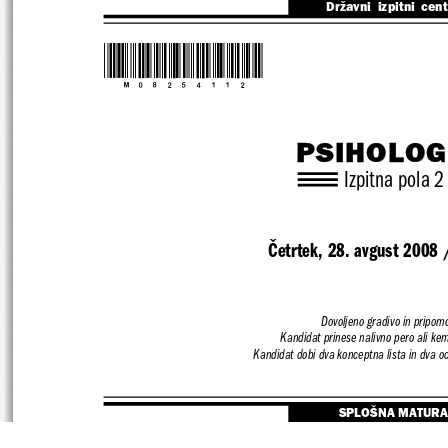
Državni  izpitni  cen
*M08254112*
PSIHOLOG
Izpitna pola 2
Četrtek, 28. avgust 2008 
Dovoljeno gradivo in pripomo
Kandidat prinese nalivno pero ali kem
Kandidat dobi dva konceptna lista in dva o
SPLOŠNA MATURA