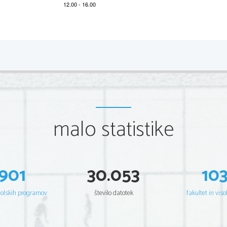
2        
Scientia  Est  Potentia  Scientia  Est  Po
tentia  Scientia  Est  Potenti
Scientia  Est  Potentia  Scientia  Est  Po
tentia  Scientia  Est  Potenti
Scientia  Est  Potentia  Scientia  Est  Po
tentia  Scientia  Est  Potenti
Scientia  Est  Potentia  Scientia  Est  Po
tentia  Scientia  Est  Potenti
Scientia  Est  Potentia  Scientia  Est  Po
tentia  Scientia  Est  Potenti
Scientia  Est  Potentia  Scientia  Est  Po
tentia  Scientia  Est  Potenti
Scientia  Est  Potentia  Scientia  Est  Po
tentia  Scientia  Est  Potenti
Scientia  Est  Potentia  Scientia  Est  Po
tentia  Scientia  Est  Potenti
Scientia  Est  Potentia  Scientia  Est  Po
tentia  Scientia  Est  Potenti
Scientia  Est  Potentia  Scientia  Est  Po
tentia  Scientia  Est  Potenti
Scientia  Est  Potentia  Scientia  Est  Po
tentia  Scientia  Est  Potenti
Scientia  Est  Potentia  Scientia  Est  Po
tentia  Scientia  Est  Potenti
malo statistike
Scientia  Est  Potentia  Scientia  Est  Po
tentia  Scientia  Est  Potenti
Scientia  Est  Potentia  Scientia  Est  Po
tentia  Scientia  Est  Potenti
Scientia  Est  Potentia  Scientia  Est  Po
tentia  Scientia  Est  Potenti
Scientia  Est  Potentia  Scientia  Est  Po
tentia  Scientia  Est  Potenti
Scientia  Est  Potentia  Scientia  Est  Po
tentia  Scientia  Est  Potenti
Scientia  Est  Potentia  Scientia  Est  Po
tentia  Scientia  Est  Potenti
Scientia  Est  Potentia  Scientia  Est  Po
tentia  Scientia  Est  Potenti
Scientia  Est  Potentia  Scientia  Est  Po
tentia  Scientia  Est  Potenti
901
30.053
10
Scientia  Est  Potentia  Scientia  Est  Po
tentia  Scientia  Est  Potenti
Scientia  Est  Potentia  Scientia  Est  Po
tentia  Scientia  Est  Potenti
Scientia  Est  Potentia  Scientia  Est  Po
tentia  Scientia  Est  Potenti
Scientia  Est  Potentia  Scientia  Est  Po
tentia  Scientia  Est  Potenti
Scientia  Est  Potentia  Scientia  Est  Po
tentia  Scientia  Est  Potenti
šolskih programov
število datotek
fakultet in viso
Scientia  Est  Potentia  Scientia  Est  Po
tentia  Scientia  Est  Potenti
Scientia  Est  Potentia  Scientia  Est  Po
tentia  Scientia  Est  Potenti
Scientia  Est  Potentia  Scientia  Est  Po
tentia  Scientia  Est  Potenti
Scientia  Est  Potentia  Scientia  Est  Po
tentia  Scientia  Est  Potenti
Scientia  Est  Potentia  Scientia  Est  Po
tentia  Scientia  Est  Potenti
Scientia  Est  Potentia  Scientia  Est  Po
tentia  Scientia  Est  Potenti