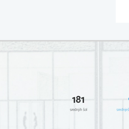
181
srednjih šol
srednje