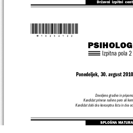
Državni  izpitni  cen
*M10254122*
PSIHOLOG
Izpitna pola 2
Ponedeljek, 30. avgust 201
Dovoljeno gradivo in pripomo
Kandidat prinese nalivno pero ali kemi
Kandidat dobi dva konceptna lista in dva o
SPLOŠNA MATURA