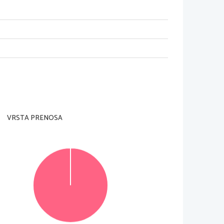
m nadzorni učitelj tega ne dovoli.
i in na ocenjevalna obrazca). Svojo šifro vpiši
te tudi
ih lahko dosežete, je 30; vsaka naloga je vredn
a
e boste storili, bo ocenil prvi dve nalogi, ki st
e ju
VRSTA PRENOSA
itljivo. Če se zmotite, napačno besedo ali poved
kami. Osnutka esejev, ki ju lahko napišete na