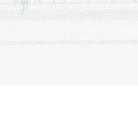
Scientia  Est  Potentia  Scientia  Est  Po
tentia  Scientia  Est  Potenti
Scientia  Est  Potentia  Scientia  Est  Po
tentia  Scientia  Est  Potenti
Scientia  Est  Potentia  Scientia  Est  Po
tentia  Scientia  Est  Potenti
Scientia  Est  Potentia  Scientia  Est  Po
tentia  Scientia  Est  Potenti
Scientia  Est  Potentia  Scientia  Est  Po
tentia  Scientia  Est  Potenti
Scientia  Est  Potentia  Scientia  Est  Po
tentia  Scientia  Est  Potenti
Scientia  Est  Potentia  Scientia  Est  Po
tentia  Scientia  Est  Potenti
Scientia  Est  Potentia  Scientia  Est  Po
tentia  Scientia  Est  Potenti
Scientia  Est  Potentia  Scientia  Est  Po
tentia  Scientia  Est  Potenti
Scientia  Est  Potentia  Scientia  Est  Po
tentia  Scientia  Est  Potenti
Scientia  Est  Potentia  Scientia  Est  Po
tentia  Scientia  Est  Potenti
Scientia  Est  Potentia  Scientia  Est  Po
tentia  Scientia  Est  Potenti
Scientia  Est  Potentia  Scientia  Est  Po
tentia  Scientia  Est  Potenti
Scientia  Est  Potentia  Scientia  Est  Po
tentia  Scientia  Est  Potenti
Scientia  Est  Potentia  Scientia  Est  Po
tentia  Scientia  Est  Potenti
Scientia  Est  Potentia  Scientia  Est  Po
tentia  Scientia  Est  Potenti
Scientia  Est  Potentia  Scientia  Est  Po
tentia  Scientia  Est  Potenti
Scientia  Est  Potentia  Scientia  Est  Po
tentia  Scientia  Est  Potenti
Scientia  Est  Potentia  Scientia  Est  Po
tentia  Scientia  Est  Potenti
Scientia  Est  Potentia  Scientia  Est  Po
tentia  Scientia  Est  Potenti
Scientia  Est  Potentia  Scientia  Est  Po
tentia  Scientia  Est  Potenti
Scientia  Est  Potentia  Scientia  Est  Po
tentia  Scientia  Est  Potenti
Scientia  Est  Potentia  Scientia  Est  Po
tentia  Scientia  Est  Potenti
Scientia  Est  Potentia  Scientia  Est  Po
tentia  Scientia  Est  Potenti
Scientia  Est  Potentia  Scientia  Est  Po
tentia  Scientia  Est  Potenti
Scientia  Est  Potentia  Scientia  Est  Po
tentia  Scientia  Est  Potenti
Scientia  Est  Potentia  Scientia  Est  Po
tentia  Scientia  Est  Potenti
Scientia  Est  Potentia  Scientia  Est  Po
tentia  Scientia  Est  Potenti
Scientia  Est  Potentia  Scientia  Est  Po
tentia  Scientia  Est  Potenti
Scientia  Est  Potentia  Scientia  Est  Po
tentia  Scientia  Est  Potenti
Scientia  Est  Potentia  Scientia  Est  Po
tentia  Scientia  Est  Potenti
Scientia  Est  Potentia  Scientia  Est  Po
tentia  Scientia  Est  Potenti
Scientia  Est  Potentia  Scientia  Est  Po
tentia  Scientia  Est  Potenti
Scientia  Est  Potentia  Scientia  Est  Po
tentia  Scientia  Est  Potenti
Scientia  Est  Potentia  Scientia  Est  Po
tentia  Scientia  Est  Potenti
Scientia  Est  Potentia  Scientia  Est  Po
tentia  Scientia  Est  Potenti
Scientia  Est  Potentia  Scientia  Est  Po
tentia  Scientia  Est  Potenti
Scientia  Est  Potentia  Scientia  Est  Po
tentia  Scientia  Est  Potenti
Scientia  Est  Potentia  Scientia  Est  Po
tentia  Scientia  Est  Potenti
Scientia  Est  Potentia  Scientia  Est  Po
tentia  Scientia  Est  Potenti