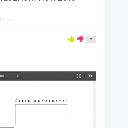
OV: 468
0
Način
Orodja
predstavitve
Šifra kandidata: