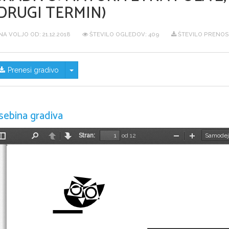
DRUGI TERMIN)
NA VOLJO OD:
21.12.2018
ŠTEVILO OGLEDOV: 409
ŠTEVILO PRENOS
Skrij/prikaži meni
Prenesi gradivo
sebina gradiva
Stran:
od 12
Preklopi
Najdi
Nazaj
Naprej
Pomanjšaj
Povečaj
stransko
vrstico