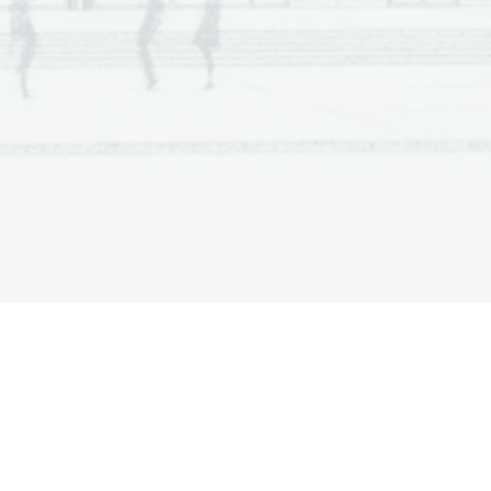
a  Scientia
  Est  Potentia  Scientia  Est  Potentia
a  Scientia
  Est  Potentia  Scientia  Est  Potentia
a  Scientia
  Est  Potentia  Scientia  Est  Potentia
a  Scientia
  Est  Potentia  Scientia  Est  Potentia
a  Scientia
  Est  Potentia  Scientia  Est  Potentia
a  Scientia
  Est  Potentia  Scientia  Est  Potentia
a  Scientia
  Est  Potentia  Scientia  Est  Potentia
a  Scientia
  Est  Potentia  Scientia  Est  Potentia
a  Scientia
  Est  Potentia  Scientia  Est  Potentia
a  Scientia
  Est  Potentia  Scientia  Est  Potentia
a  Scientia
  Est  Potentia  Scientia  Est  Potentia
a  Scientia
  Est  Potentia  Scientia  Est  Potentia
a  Scientia
  Est  Potentia  Scientia  Est  Potentia
a  Scientia
  Est  Potentia  Scientia  Est  Potentia
a  Scientia
  Est  Potentia  Scientia  Est  Potentia
a  Scientia
  Est  Potentia  Scientia  Est  Potentia
a  Scientia
  Est  Potentia  Scientia  Est  Potentia
a  Scientia
  Est  Potentia  Scientia  Est  Potentia
a  Scientia
  Est  Potentia  Scientia  Est  Potentia
a  Scientia
  Est  Potentia  Scientia  Est  Potentia
a  Scientia
  Est  Potentia  Scientia  Est  Potentia
a  Scientia
  Est  Potentia  Scientia  Est  Potentia
a  Scientia
  Est  Potentia  Scientia  Est  Potentia
a  Scientia
  Est  Potentia  Scientia  Est  Potentia
a  Scientia
  Est  Potentia  Scientia  Est  Potentia
a  Scientia
  Est  Potentia  Scientia  Est  Potentia
a  Scientia
  Est  Potentia  Scientia  Est  Potentia
a  Scientia
  Est  Potentia  Scientia  Est  Potentia
a  Scientia
  Est  Potentia  Scientia  Est  Potentia
a  Scientia
  Est  Potentia  Scientia  Est  Potentia
a  Scientia
  Est  Potentia  Scientia  Est  Potentia
a  Scientia
  Est  Potentia  Scientia  Est  Potentia
a  Scientia
  Est  Potentia  Scientia  Est  Potentia
a  Scientia
  Est  Potentia  Scientia  Est  Potentia
a  Scientia
  Est  Potentia  Scientia  Est  Potentia
a  Scientia
  Est  Potentia  Scientia  Est  Potentia
a  Scientia
  Est  Potentia  Scientia  Est  Potentia
a  Scientia
  Est  Potentia  Scientia  Est  Potentia
a  Scientia
  Est  Potentia  Scientia  Est  Potentia
a  Scientia
  Est  Potentia  Scientia  Est  Potentia