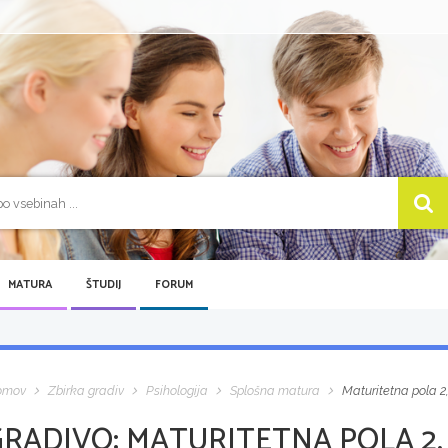
MATURA
ŠTUDIJ
FORUM
omov
Zbirka gradiv
Psihologija
Splošna matura
Maturitetna pola 2,
GRADIVO:
MATURITETNA POLA 2, 