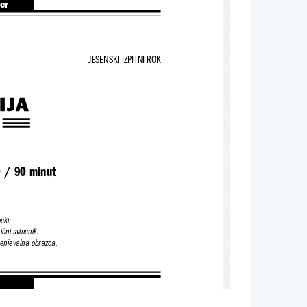
ter
JESENSKI IZPITNI ROK
IJA
0 / 90 minut
čki:
čni svinčnik.
cenjevalna obrazca.