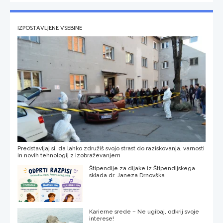
IZPOSTAVLJENE VSEBINE
Predstavljaj si, da lahko združiš svojo strast do raziskovanja, varnosti
in novih tehnologij z izobraževanjem
Štipendije za dijake iz Štipendijskega
sklada dr. Janeza Drnovška
Karierne srede – Ne ugibaj, odkrij svoje
interese!