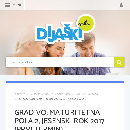
MENI
Domov
Zbirka gradiv
Psihologija
Splošna matura
Maturitetna pola 2, jesenski rok 2017 (prvi termin)
GRADIVO:
MATURITETNA
POLA 2, JESENSKI ROK 2017
(PRVI TERMIN)