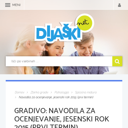
MENI
Domov
Zbirka gradiv
Psihologija
Splošna matura
Navodila za ocenjevanje, jesenski rok 2015 (prvi termin)
GRADIVO:
NAVODILA ZA
OCENJEVANJE, JESENSKI ROK
2015 (PRVI TERMIN)