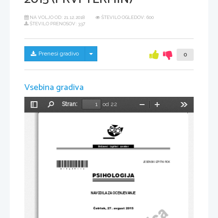
NA VOLJO OD:
21.12.2018
ŠTEVILO OGLEDOV: 600
ŠTEVILO PRENOSOV: 337
Skrij/prikaži meni
Prenesi gradivo
0
Vsebina gradiva
Stran:
od 22
Preklopi
Najdi
Pomanjšaj
Povečaj
Orodja
stransko
vrstico
Državni  izpitni  center
*M15254113*
JESENSKI IZPITNI ROK
PSIHOLOGIJA
NAVODILA ZA OCENJEVANJE
Četrtek, 
27
. avgust 
2015