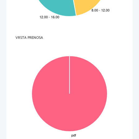
2 presoji
2 
5. raven
1 presoja
1
VRSTA PRENOSA