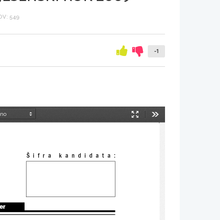
V: 549
-1
Način
Orodja
predstavitve
Šifra kandidata:
ter