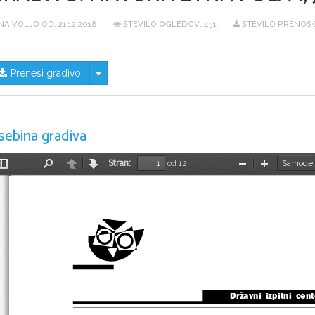
NA VOLJO OD:
21.12.2018
ŠTEVILO OGLEDOV: 431
ŠTEVILO PRENOSO
Skrij/prikaži meni
Prenesi gradivo
sebina gradiva
Stran:
od 12
Preklopi
Najdi
Nazaj
Naprej
Pomanjšaj
Povečaj
stransko
vrstico
Državni  izpitni  cen