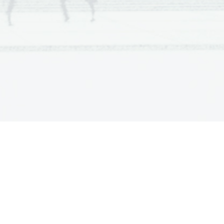
a  Scientia
  Est  Potentia  Scientia  Est  Potentia
a  Scientia
  Est  Potentia  Scientia  Est  Potentia
a  Scientia
  Est  Potentia  Scientia  Est  Potentia
a  Scientia
  Est  Potentia  Scientia  Est  Potentia
a  Scientia
  Est  Potentia  Scientia  Est  Potentia
a  Scientia
  Est  Potentia  Scientia  Est  Potentia
a  Scientia
  Est  Potentia  Scientia  Est  Potentia
a  Scientia
  Est  Potentia  Scientia  Est  Potentia
a  Scientia
  Est  Potentia  Scientia  Est  Potentia
a  Scientia
  Est  Potentia  Scientia  Est  Potentia
a  Scientia
  Est  Potentia  Scientia  Est  Potentia
a  Scientia
  Est  Potentia  Scientia  Est  Potentia
a  Scientia
  Est  Potentia  Scientia  Est  Potentia
a  Scientia
  Est  Potentia  Scientia  Est  Potentia
a  Scientia
  Est  Potentia  Scientia  Est  Potentia
a  Scientia
  Est  Potentia  Scientia  Est  Potentia
a  Scientia
  Est  Potentia  Scientia  Est  Potentia
a  Scientia
  Est  Potentia  Scientia  Est  Potentia
a  Scientia
  Est  Potentia  Scientia  Est  Potentia
a  Scientia
  Est  Potentia  Scientia  Est  Potentia
a  Scientia
  Est  Potentia  Scientia  Est  Potentia
a  Scientia
  Est  Potentia  Scientia  Est  Potentia
a  Scientia
  Est  Potentia  Scientia  Est  Potentia
a  Scientia
  Est  Potentia  Scientia  Est  Potentia
a  Scientia
  Est  Potentia  Scientia  Est  Potentia
a  Scientia
  Est  Potentia  Scientia  Est  Potentia
a  Scientia
  Est  Potentia  Scientia  Est  Potentia
a  Scientia
  Est  Potentia  Scientia  Est  Potentia
a  Scientia
  Est  Potentia  Scientia  Est  Potentia
a  Scientia
  Est  Potentia  Scientia  Est  Potentia
a  Scientia
  Est  Potentia  Scientia  Est  Potentia
a  Scientia
  Est  Potentia  Scientia  Est  Potentia
a  Scientia
  Est  Potentia  Scientia  Est  Potentia
a  Scientia
  Est  Potentia  Scientia  Est  Potentia
a  Scientia
  Est  Potentia  Scientia  Est  Potentia
a  Scientia
  Est  Potentia  Scientia  Est  Potentia
a  Scientia
  Est  Potentia  Scientia  Est  Potentia
a  Scientia
  Est  Potentia  Scientia  Est  Potentia
a  Scientia
  Est  Potentia  Scientia  Est  Potentia
a  Scientia
  Est  Potentia  Scientia  Est  Potentia