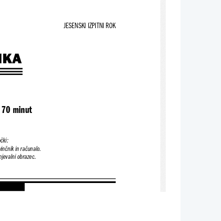
JESENSKI IZPITNI ROK
IKA
 70 minut
čki:
vinčnik in računalo.
njevalni obrazec.