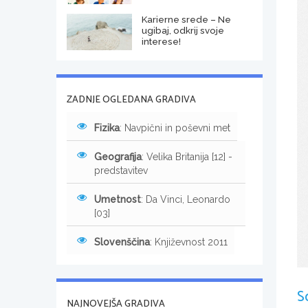
Karierne srede – Ne
ugibaj, odkrij svoje
interese!
ZADNJE OGLEDANA GRADIVA
Fizika
: Navpični in poševni met
Geografija
: Velika Britanija [12] -
predstavitev
Umetnost
: Da Vinci, Leonardo
[03]
Slovenščina
: Književnost 2011
S
NAJNOVEJŠA GRADIVA