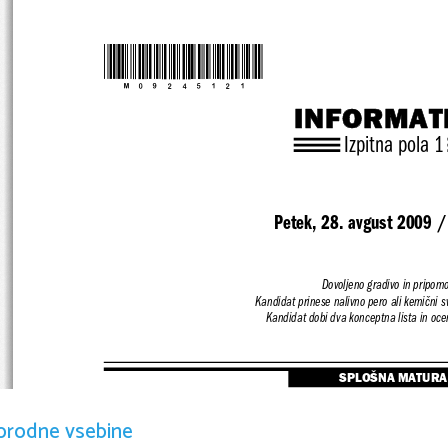
*M09245121*
INFORMAT
Izpitna pola 1
Petek, 28. avgust 2009 /
Dovoljeno gradivo in pripomo
Kandidat prinese nalivno pero ali kemični s
Kandidat dobi dva konceptna lista in oce
SPLOŠNA MATURA
orodne vsebine