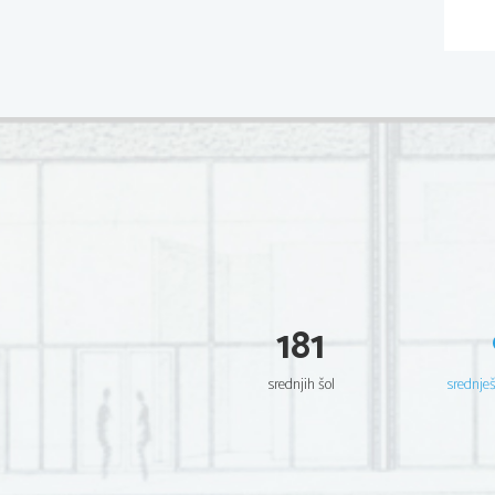
181
srednjih šol
srednje