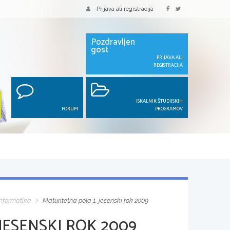
Prijava ali registracija
Pozdravljen
gost
PRIJAVA ALI
REGISTRACIJA
ISKALNIK ŠTUDIJSKIH
FORUM
PROGRAMOV
Informatika
Maturitetna pola 1, jesenski rok 2009
JESENSKI ROK 2009