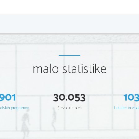
2                
Scientia  Est  Potentia  Scientia  Est  Po
tentia  Scientia  Est  Potenti
Scientia  Est  Potentia  Scientia  Est  Po
tentia  Scientia  Est  Potenti
Scientia  Est  Potentia  Scientia  Est  Po
tentia  Scientia  Est  Potenti
Scientia  Est  Potentia  Scientia  Est  Po
tentia  Scientia  Est  Potenti
Scientia  Est  Potentia  Scientia  Est  Po
tentia  Scientia  Est  Potenti
Scientia  Est  Potentia  Scientia  Est  Po
tentia  Scientia  Est  Potenti
Scientia  Est  Potentia  Scientia  Est  Po
tentia  Scientia  Est  Potenti
Scientia  Est  Potentia  Scientia  Est  Po
tentia  Scientia  Est  Potenti
Scientia  Est  Potentia  Scientia  Est  Po
tentia  Scientia  Est  Potenti
Scientia  Est  Potentia  Scientia  Est  Po
tentia  Scientia  Est  Potenti
Scientia  Est  Potentia  Scientia  Est  Po
tentia  Scientia  Est  Potenti
Scientia  Est  Potentia  Scientia  Est  Po
tentia  Scientia  Est  Potenti
malo statistike
Scientia  Est  Potentia  Scientia  Est  Po
tentia  Scientia  Est  Potenti
Scientia  Est  Potentia  Scientia  Est  Po
tentia  Scientia  Est  Potenti
Scientia  Est  Potentia  Scientia  Est  Po
tentia  Scientia  Est  Potenti
Scientia  Est  Potentia  Scientia  Est  Po
tentia  Scientia  Est  Potenti
Scientia  Est  Potentia  Scientia  Est  Po
tentia  Scientia  Est  Potenti
Scientia  Est  Potentia  Scientia  Est  Po
tentia  Scientia  Est  Potenti
Scientia  Est  Potentia  Scientia  Est  Po
tentia  Scientia  Est  Potenti
Scientia  Est  Potentia  Scientia  Est  Po
tentia  Scientia  Est  Potenti
901
30.053
10
Scientia  Est  Potentia  Scientia  Est  Po
tentia  Scientia  Est  Potenti
Scientia  Est  Potentia  Scientia  Est  Po
tentia  Scientia  Est  Potenti
Scientia  Est  Potentia  Scientia  Est  Po
tentia  Scientia  Est  Potenti
Scientia  Est  Potentia  Scientia  Est  Po
tentia  Scientia  Est  Potenti
Scientia  Est  Potentia  Scientia  Est  Po
tentia  Scientia  Est  Potenti
šolskih programov
število datotek
fakultet in viso
Scientia  Est  Potentia  Scientia  Est  Po
tentia  Scientia  Est  Potenti
Scientia  Est  Potentia  Scientia  Est  Po
tentia  Scientia  Est  Potenti
Scientia  Est  Potentia  Scientia  Est  Po
tentia  Scientia  Est  Potenti
Scientia  Est  Potentia  Scientia  Est  Po
tentia  Scientia  Est  Potenti
Scientia  Est  Potentia  Scientia  Est  Po
tentia  Scientia  Est  Potenti
Scientia  Est  Potentia  Scientia  Est  Po
tentia  Scientia  Est  Potenti
Scientia  Est  Potentia  Scientia  Est  Po
tentia  Scientia  Est  Potenti
Scientia  Est  Potentia  Scientia  Est  Po
tentia  Scientia  Est  Potenti
Scientia  Est  Potentia  Scientia  Est  Po
tentia  Scientia  Est  Potenti