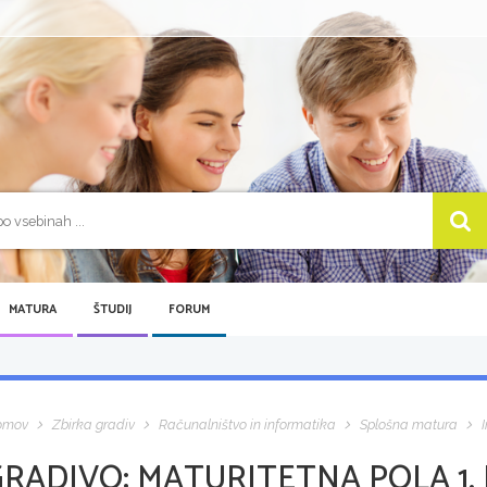
MATURA
ŠTUDIJ
FORUM
omov
Zbirka gradiv
Računalništvo in informatika
Splošna matura
GRADIVO:
MATURITETNA POLA 1, 