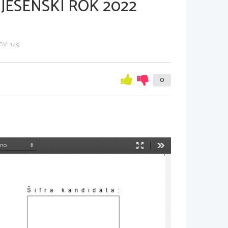
JESENSKI ROK 2022
V: 149
0
Način
Orodja
predstavitve
Šifra kandidata
: