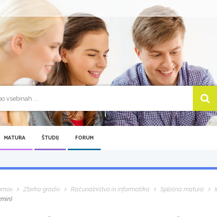
MATURA
ŠTUDIJ
FORUM
omov
Zbirka gradiv
Računalništvo in informatika
Splošna matura
rmin)