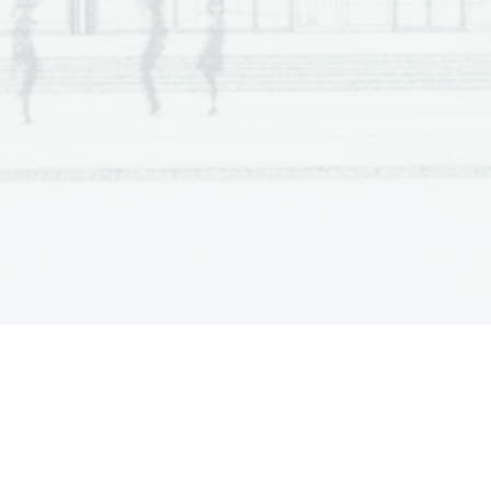
Scientia  Est  Potentia  Scientia  Est  Potentia
Scientia  Est  Potentia  Scientia  Est  Potentia
Scientia  Est  Potentia  Scientia  Est  Potentia
Scientia  Est  Potentia  Scientia  Est  Potentia
.   
Scientia  Est  Potentia  Scientia  Est  Potentia
Scientia  Est  Potentia  Scientia  Est  Potentia
V sivo polje ne pišite
Scientia  Est  Potentia  Scientia  Est  Potentia
Scientia  Est  Potentia  Scientia  Est  Potentia
Scientia  Est  Potentia  Scientia  Est  Potentia
Scientia  Est  Potentia  Scientia  Est  Potentia
Scientia  Est  Potentia  Scientia  Est  Potentia
Scientia  Est  Potentia  Scientia  Est  Potentia
Scientia  Est  Potentia  Scientia  Est  Potentia
Scientia  Est  Potentia  Scientia  Est  Potentia
Scientia  Est  Potentia  Scientia  Est  Potentia
Scientia  Est  Potentia  Scientia  Est  Potentia
Scientia  Est  Potentia  Scientia  Est  Potentia
.   
Scientia  Est  Potentia  Scientia  Est  Potentia
V sivo polje ne pišite
Scientia  Est  Potentia  Scientia  Est  Potentia
Scientia  Est  Potentia  Scientia  Est  Potentia
Scientia  Est  Potentia  Scientia  Est  Potentia
Scientia  Est  Potentia  Scientia  Est  Potentia
Scientia  Est  Potentia  Scientia  Est  Potentia
Scientia  Est  Potentia  Scientia  Est  Potentia
Scientia  Est  Potentia  Scientia  Est  Potentia
Scientia  Est  Potentia  Scientia  Est  Potentia
Scientia  Est  Potentia  Scientia  Est  Potentia
Scientia  Est  Potentia  Scientia  Est  Potentia
Scientia  Est  Potentia  Scientia  Est  Potentia
.   
Scientia  Est  Potentia  Scientia  Est  Potentia
V sivo polje ne pišite
Scientia  Est  Potentia  Scientia  Est  Potentia
Scientia  Est  Potentia  Scientia  Est  Potentia
Scientia  Est  Potentia  Scientia  Est  Potentia
Scientia  Est  Potentia  Scientia  Est  Potentia
Scientia  Est  Potentia  Scientia  Est  Potentia
Scientia  Est  Potentia  Scientia  Est  Potentia
Scientia  Est  Potentia  Scientia  Est  Potentia
Scientia  Est  Potentia  Scientia  Est  Potentia
Scientia  Est  Potentia  Scientia  Est  Potentia
Scientia  Est  Potentia  Scientia  Est  Potentia