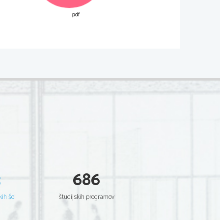
02*
.
V sivo polje ne pišite
Scientia  Est  Potentia  Scientia  Est  Potentia
Scientia  Est  Potentia  Scientia  Est  Potentia
Scientia  Est  Potentia  Scientia  Est  Potentia
Scientia  Est  Potentia  Scientia  Est  Potentia
Scientia  Est  Potentia  Scientia  Est  Potentia
Scientia  Est  Potentia  Scientia  Est  Potentia
Scientia  Est  Potentia  Scientia  Est  Potentia
Scientia  Est  Potentia  Scientia  Est  Potentia
.     
Scientia  Est  Potentia  Scientia  Est  Potentia
Scientia  Est  Potentia  Scientia  Est  Potentia
V sivo polje ne pišite
Scientia  Est  Potentia  Scientia  Est  Potentia
Scientia  Est  Potentia  Scientia  Est  Potentia
Scientia  Est  Potentia  Scientia  Est  Potentia
Scientia  Est  Potentia  Scientia  Est  Potentia
Scientia  Est  Potentia  Scientia  Est  Potentia
Scientia  Est  Potentia  Scientia  Est  Potentia
Scientia  Est  Potentia  Scientia  Est  Potentia
Scientia  Est  Potentia  Scientia  Est  Potentia
Scientia  Est  Potentia  Scientia  Est  Potentia
Scientia  Est  Potentia  Scientia  Est  Potentia
3
686
Scientia  Est  Potentia  Scientia  Est  Potentia
.   
Scientia  Est  Potentia  Scientia  Est  Potentia
V sivo polje ne pišite
Scientia  Est  Potentia  Scientia  Est  Potentia
Scientia  Est  Potentia  Scientia  Est  Potentia
kih šol
študijskih programov
Scientia  Est  Potentia  Scientia  Est  Potentia
Scientia  Est  Potentia  Scientia  Est  Potentia
Scientia  Est  Potentia  Scientia  Est  Potentia
Scientia  Est  Potentia  Scientia  Est  Potentia
Scientia  Est  Potentia  Scientia  Est  Potentia