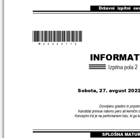
Državni  izpitni  ce
*M22245112
* 
INFORMAT
Izpitna pola 
2
Sobota, 27. avgust 2022
Dovoljeno gradivo in pripom
Kandidat prinese nalivno pero ali kemični s
Konceptni list je na perforiranem listu
, 
ki ga k
SPLOŠNA MATU