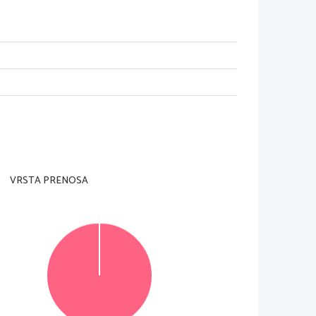
adzorni učitelj tega ne dovoli
.
VRSTA PRENOSA
Za posamezno nalogo je število točk navedeno 
olo v za to predvideni prostor 
znotraj  okvirja
. 
 morda pomagala k pravilni rešitvi
. 
Pišite čitljivo
. 
ivi  zapisi  in  nejasni  popravki  bodo  ocenjeni  z 
cenjevanju ne upoštevajo
.
© Državni izpitni center
Vse pravice pridržane
.