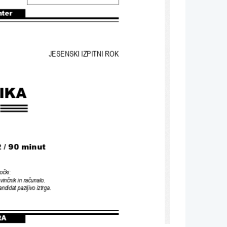
nter
JESENSKI IZPITNI ROK
IKA
 / 90 minut
očki
:
vinčnik in računalo
.
andidat pazljivo iztrga
.
RA