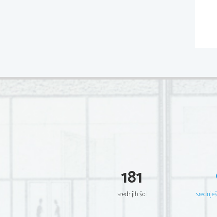
181
srednjih šol
srednje