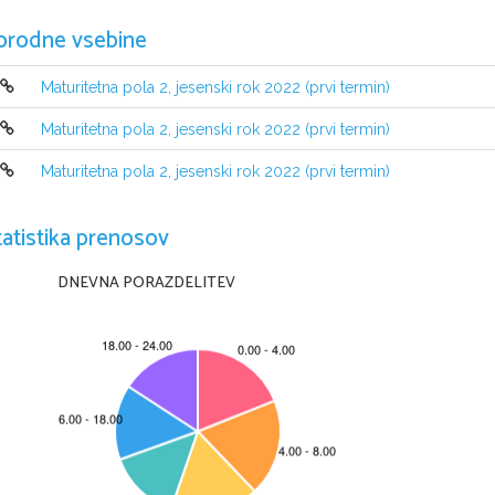
orodne vsebine
Maturitetna pola 2, jesenski rok 2022 (prvi termin)
Maturitetna pola 2, jesenski rok 2022 (prvi termin)
Maturitetna pola 2, jesenski rok 2022 (prvi termin)
NAVODILA KANDIDATU
tatistika prenosov
Pazljivo preberite ta navodila.
Ne odpirajte izpitne pole in ne začenjajte reševati nalog
, 
dokler vam n
Prilepite kodo oziroma vpišite svojo šifro (
v okvirček desno zgoraj
). 
DNEVNA PORAZDELITEV
Izpitna pola vsebuje 
6 
nalog
. 
Število točk
, 
ki jih lahko dosežete
, 
je 
44. 
v izpitni poli
.
Rešitve pišite z nalivnim peresom ali s kemičnim svinčnikom v izpitno p
Kadar je smiselno
, 
narišite skico
, 
čeprav je naloga ne zahteva
, 
saj vam bo
Če  se  zmotite
, 
napisano  prečrtajte  in  rešitev  zapišite  na  novo
. 
Nečitlj
0 
točkami
. 
Osnutki rešitev
, 
ki jih lahko napišete na konceptni list
, 
se pri o
Zaupajte vase in v svoje zmožnosti
. 
Želimo vam veliko uspeha
.
Ta pola ima 20 strani, od tega 5 
praznih
.