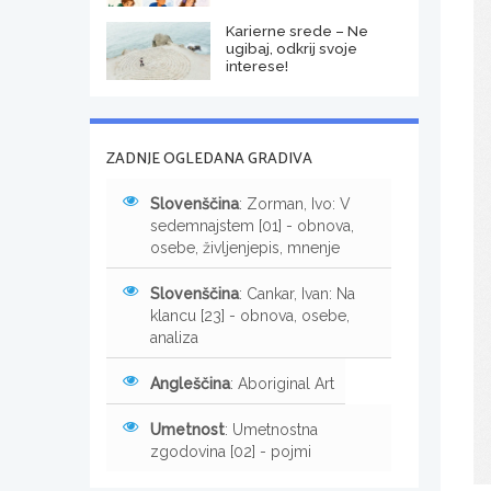
Karierne srede – Ne
ugibaj, odkrij svoje
interese!
ZADNJE OGLEDANA GRADIVA
Slovenščina
: Zorman, Ivo: V
sedemnajstem [01] - obnova,
osebe, življenjepis, mnenje
Slovenščina
: Cankar, Ivan: Na
klancu [23] - obnova, osebe,
analiza
Angleščina
: Aboriginal Art
Umetnost
: Umetnostna
zgodovina [02] - pojmi