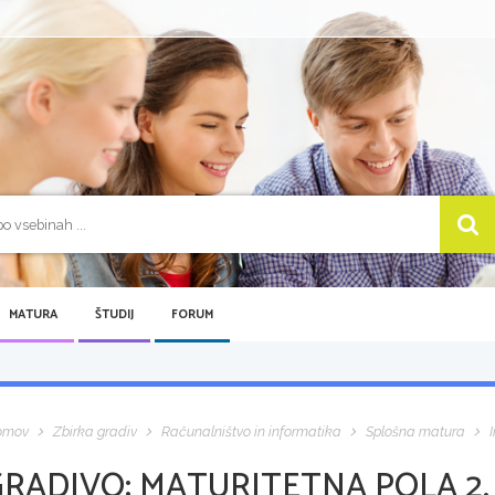
MATURA
ŠTUDIJ
FORUM
omov
Zbirka gradiv
Računalništvo in informatika
Splošna matura
GRADIVO:
MATURITETNA POLA 2