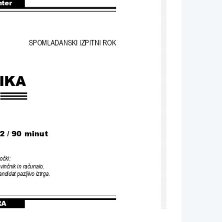
nter
SPOMLADANSKI IZPITNI ROK
IKA
2 / 90 minut
očki
:
vinčnik in računalo
.
andidat pazljivo iztrga
.
RA