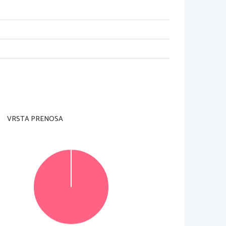
adzorni učitelj tega ne dovoli
.
VRSTA PRENOSA
Za posamezno nalogo je število točk navedeno 
olo v za to predvideni prostor 
znotraj  okvirja
. 
 morda pomagala k pravilni rešitvi
. 
Pišite čitljivo
. 
ivi  zapisi  in  nejasni  popravki  bodo  ocenjeni  z 
cenjevanju ne upoštevajo
.
© Državni izpitni center
Vse pravice pridržane
.