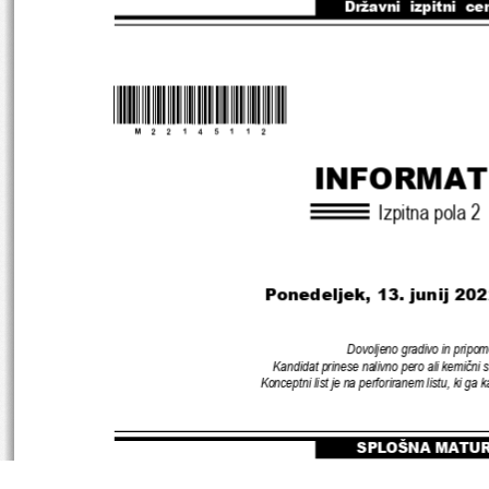
Državni  izpitni  ce
*M22145112
* 
INFORMAT
Izpitna pola 
2
Ponedeljek, 13. junij 202
Dovoljeno gradivo in pripom
Kandidat prinese nalivno pero ali kemični s
Konceptni list je na perforiranem listu
, 
ki ga k
SPLOŠNA MATU