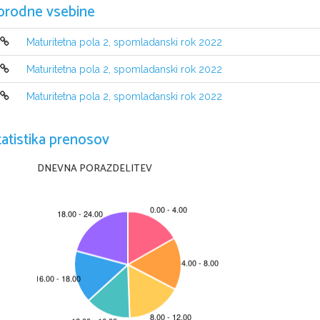
orodne vsebine
Maturitetna pola 2, spomladanski rok 2022
Maturitetna pola 2, spomladanski rok 2022
Maturitetna pola 2, spomladanski rok 2022
NAVODILA KANDIDATU
tatistika prenosov
Pazljivo preberite ta navodila.
Ne odpirajte izpitne pole in ne začenjajte reševati nalog
, 
dokler vam n
Prilepite kodo oziroma vpišite svojo šifro (
v okvirček desno zgoraj
).
DNEVNA PORAZDELITEV
Izpitna pola vsebuje 
6 
nalog
. 
Število točk
, 
ki jih lahko dosežete
, 
je 
44. 
v izpitni poli
.
Rešitve pišite z nalivnim peresom ali s kemičnim svinčnikom v izpitno p
Kadar je smiselno
, 
narišite skico
, 
čeprav je naloga ne zahteva
, 
saj vam bo
Če  se  zmotite
, 
napisano  prečrtajte  in  rešitev  zapišite  na  novo
. 
Nečitlj
0 
točkami
. 
Osnutki rešitev
, 
ki jih lahko napišete na konceptni list
, 
se pri o
Zaupajte vase in v svoje zmožnosti
. 
Želimo vam veliko uspeha
.
Ta pola ima 20 strani, od tega 3 
prazne
.