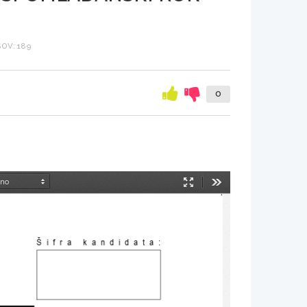
OV: 189
0
Način
Orodja
predstavitve
Šifra kandidata
: