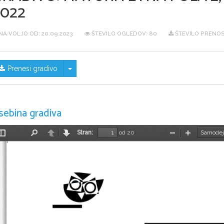
2022
NA VOLJO OD:
20.09.2023
ŠTEVILO OGLEDOV: 80
ŠTEVILO PRENOS
Skrij/prikaži meni
Prenesi gradivo
sebina gradiva
Stran:
od 20
Preklopi
Najdi
Nazaj
Naprej
Pomanjšaj
Povečaj
stransko
vrstico