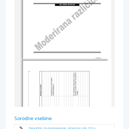
SPLOŠNA MATURA
© RIC 2014
2 
Za omenjanje razporeditve naprav v 
in povezanosti 
ni 
č
Upoštevajo se tudi druga
č
omrežju oziroma na
smiselni odgovori. 
Dodatna navodila 
ka. 
č
1 to
Sorodne vsebine
Navodila za ocenjevanje, jesenski rok 2014