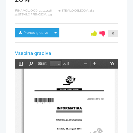
NA VOLJO OD:
21.12.2018
ŠTEVILO OGLEDOV: 282
ŠTEVILO PRENOSOV: 199
Skrij/prikaži meni
Prenesi gradivo
0
Vsebina gradiva
Stran:
od 8
Preklopi
Najdi
Pomanjšaj
Povečaj
Orodja
stransko
vrstico
Državni  izpitni  center
*M14245113*
JESENSKI IZPITNI ROK
INFORMATIKA
NAVODILA ZA OCENJEVANJE
Č
etrtek, 28. avgust 2014