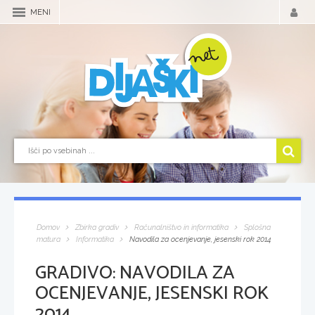
MENI
Domov
Zbirka gradiv
Računalništvo in informatika
Splošna
matura
Informatika
Navodila za ocenjevanje, jesenski rok 2014
GRADIVO:
NAVODILA ZA
OCENJEVANJE, JESENSKI ROK
2014