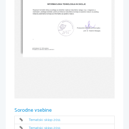
INFORMACIJSKA 
TEHNOLOGIJA 
OKOLJE
IN 
je 
kijo, 
podlaga 
tematski 
dolocitev 
Razpisani 
sklop 
za 
naslova 
maturitetne 
naloge, 
v dogovoru 
z
predlaga 
potrdi 
pa 
predlog
mentorjem, 
kandidat, 
DrZavna 
maturitetna 
komisija 
za 
splo5no 
maturo 
na 
predmetne 
za 
DrZavne 
komisiie 
informatiko 
za 
splo5no 
maturo.
Predsednik 
za-rnformatiko
M 
DPr
Vladimir 
prof. 
Batagelj
dr. 
Zeleznici 
16, 
1000 
Ljubljana
Ob 
I 
I 
(01) 
(01) 
Telefon 
46 
00, 
faks 
548 
40 
548 
01
Sorodne vsebine
Tematski sklop 2011
Tematski sklop 2011