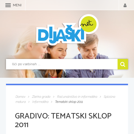
MENI
Domov
Zbirka gradiv
Računalništvo in informatika
Splošna
matura
Informatika
Tematski sklop 2011
GRADIVO:
TEMATSKI SKLOP
2011