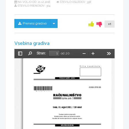
NA VOLJO OD:
21.12.2018
ŠTEVILO OGLEDOV: 358
ŠTEVILO PRENOSOV: 304
Skrij/prikaži meni
Prenesi gradivo
+1
Vsebina gradiva
Stran:
od 20
Preklopi
Najdi
Pomanjšaj
Povečaj
Orodja
stransko
vrstico
Šifra kandidata:
Državni  izpitni  center
*M11278111*
JESENSKI IZPITNI ROK
RAČUNALNIŠTVO
Izpitna pola 1
Sreda, 31. avgust 2011 / 110 minut
Dovoljeno gradivo in pripomočki:
Kandidat prinese nalivno pero ali kemični svinčnik.
Kandidat dobi dva konceptna lista in ocenjevalni obrazec.
SPLOŠNA MATURA