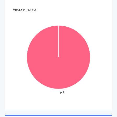
3.     Najve
č
je tiskano vezje v osebnem ra
č
unalniku, ki združuje vse ostale komponente, je: 
(2 to
č
ki) 
VRSTA PRENOSA
A     krmilna     enota     
B     osnovna     ploš
č
a 
C     nadzorna     ploš
č
a 
D     centralna in procesna enota 
E     podatkovno     vodilo     