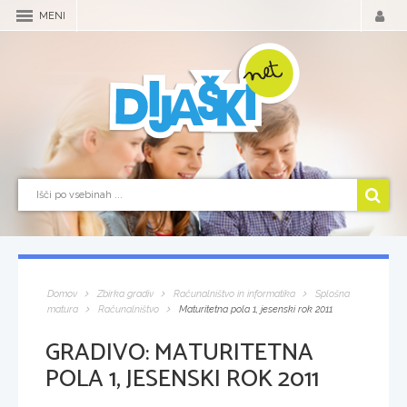
MENI
Domov
Zbirka gradiv
Računalništvo in informatika
Splošna
matura
Računalništvo
Maturitetna pola 1, jesenski rok 2011
GRADIVO:
MATURITETNA
POLA 1, JESENSKI ROK 2011