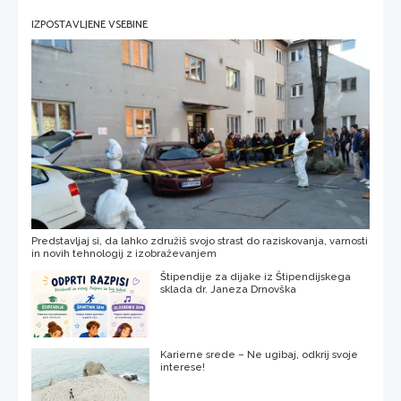
IZPOSTAVLJENE VSEBINE
Predstavljaj si, da lahko združiš svojo strast do raziskovanja, varnosti
in novih tehnologij z izobraževanjem
Štipendije za dijake iz Štipendijskega
sklada dr. Janeza Drnovška
Karierne srede – Ne ugibaj, odkrij svoje
interese!