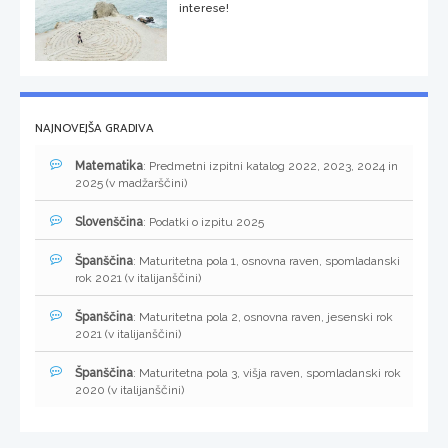
interese!
NAJNOVEJŠA GRADIVA
Matematika
: Predmetni izpitni katalog 2022, 2023, 2024 in
2025 (v madžarščini)
Slovenščina
: Podatki o izpitu 2025
Španščina
: Maturitetna pola 1, osnovna raven, spomladanski
rok 2021 (v italijanščini)
Španščina
: Maturitetna pola 2, osnovna raven, jesenski rok
2021 (v italijanščini)
Španščina
: Maturitetna pola 3, višja raven, spomladanski rok
2020 (v italijanščini)