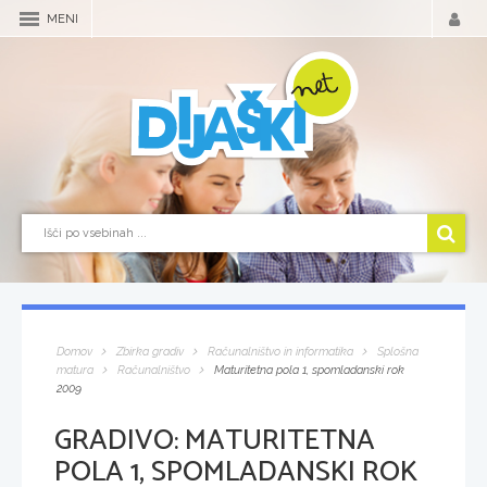
MENI
Domov
Zbirka gradiv
Računalništvo in informatika
Splošna
matura
Računalništvo
Maturitetna pola 1, spomladanski rok
2009
GRADIVO:
MATURITETNA
POLA 1, SPOMLADANSKI ROK