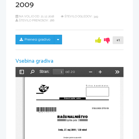
2009
NA VOLJO OD:
21.12.2018
ŠTEVILO OGLEDOV: 349
ŠTEVILO PRENOSOV: 266
Skrij/prikaži meni
Prenesi gradivo
+1
Vsebina gradiva
Stran:
od 20
Preklopi
Najdi
Pomanjšaj
Povečaj
Orodja
stransko
vrstico
Šifra kandidata:
Državni  izpitni  center
*M09178111*
SPOMLADANSKI IZPITNI ROK
RAČUNALNIŠTVO
Izpitna pola 1
Sreda, 27. maj 2009 / 110 minut
Dovoljeno gradivo in pripomočki: