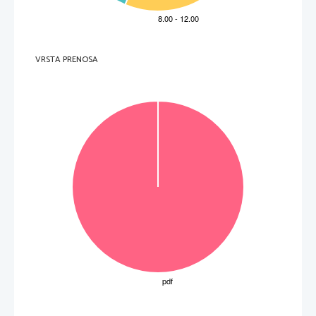
3.     Preslikava naslovov pomnilniških lokacij iz logi
č
nih v fizi
č
ne je pri uporabi navideznega 
pomnilnika potrebna, da:  
(2 to
č
ki) 
A     se vsak blok programa lahko naloži na razli
č
ne naslove v fizi
č
nem pomnilniku; 
B 
se lahko vsak ukaz ali spremenljivka
 med izvajanjem poljubno premeš
č
a po fizi
č
nem 
pomnilniku; 
C 
se lahko program (software) poveže s strojno opremo (hardware) na fizi
č
ni ravni; 
D     lahko uporabimo hkrati pomnilnike z razli
č
no hitrostjo dostopa; 
VRSTA PRENOSA
E 
so deli programa, ki so med seboj povezani, v istem naslovnem podro
č
ju. 