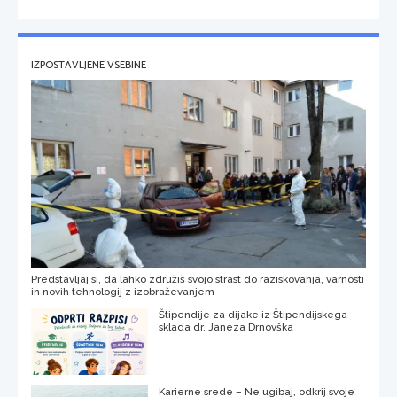
IZPOSTAVLJENE VSEBINE
Predstavljaj si, da lahko združiš svojo strast do raziskovanja, varnosti
in novih tehnologij z izobraževanjem
Štipendije za dijake iz Štipendijskega
sklada dr. Janeza Drnovška
Karierne srede – Ne ugibaj, odkrij svoje