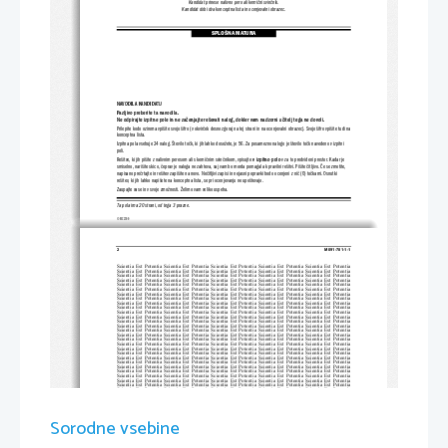
Kandidat prinese nalivno pero ali kemični svinčnik.
Kandidat dobi dva konceptna lista in ocenjevalni obrazec.
SPLOŠNA MATURA
NAVODILA KANDIDATU
Pazljivo preberite ta navodila.
Ne odpirajte izpitne pole in ne začenjajte reševa
ti nalog, dokler vam nadzorni učitelj tega ne dovoli.
Prilepite kodo oziroma vpišite svojo šifro (v okvirček desno zgor
aj na tej strani in na ocenjevalni obrazec). Svojo šifro vpiši
te tudi na
konceptna lista.
Izpitna pola vsebuje 24 nalog. Število točk, ki jih lahko dosežete
, je 56. Za posamezno nalogo je število točk navedeno v izpit
ni
poli.
Rešitve, ki jih pišite z nalivnim pereso
m ali s kemičnim svinčnikom, vpisujte 
v izpitno polo
 v za to predvideni prostor. Kadar je
smiselno, narišite skico, čeprav je naloga ne zahteva, saj vam bo
 morda pomagala k pravilni rešitvi. Pišite čitljivo. Če se zmo
tite,
napisano prečrtajte in rešitev zapišite na novo
. Nečitljivi zapisi in nejasni popravki 
bodo ocenjeni z nič (0) točkami. Osnutki
rešitev, ki jih lahko napišete na konceptna lista, se pri ocenjevanju ne upoštevajo.
Zaupajte vase in v svoje zmožnosti. Želimo vam veliko uspeha.
Ta pola ima 20 strani, od tega 3 prazne.
© RIC 2009
2 
M091-781-1-1 
Scientia  Est  Potentia  Scientia  Est  Po
tentia  Scientia  Est  Potentia  Scientia
  Est  Potentia  Scientia  Est  Potentia
Scientia  Est  Potentia  Scientia  Est  Po
tentia  Scientia  Est  Potentia  Scientia
  Est  Potentia  Scientia  Est  Potentia
Scientia  Est  Potentia  Scientia  Est  Po
tentia  Scientia  Est  Potentia  Scientia
  Est  Potentia  Scientia  Est  Potentia
Scientia  Est  Potentia  Scientia  Est  Po
tentia  Scientia  Est  Potentia  Scientia
  Est  Potentia  Scientia  Est  Potentia
Scientia  Est  Potentia  Scientia  Est  Po
tentia  Scientia  Est  Potentia  Scientia
  Est  Potentia  Scientia  Est  Potentia
Scientia  Est  Potentia  Scientia  Est  Po
tentia  Scientia  Est  Potentia  Scientia
  Est  Potentia  Scientia  Est  Potentia
Scientia  Est  Potentia  Scientia  Est  Po
tentia  Scientia  Est  Potentia  Scientia
  Est  Potentia  Scientia  Est  Potentia
Scientia  Est  Potentia  Scientia  Est  Po
tentia  Scientia  Est  Potentia  Scientia
  Est  Potentia  Scientia  Est  Potentia
Scientia  Est  Potentia  Scientia  Est  Po
tentia  Scientia  Est  Potentia  Scientia
  Est  Potentia  Scientia  Est  Potentia
Scientia  Est  Potentia  Scientia  Est  Po
tentia  Scientia  Est  Potentia  Scientia
  Est  Potentia  Scientia  Est  Potentia
Scientia  Est  Potentia  Scientia  Est  Po
tentia  Scientia  Est  Potentia  Scientia
  Est  Potentia  Scientia  Est  Potentia
Scientia  Est  Potentia  Scientia  Est  Po
tentia  Scientia  Est  Potentia  Scientia
  Est  Potentia  Scientia  Est  Potentia
Scientia  Est  Potentia  Scientia  Est  Po
tentia  Scientia  Est  Potentia  Scientia
  Est  Potentia  Scientia  Est  Potentia
Scientia  Est  Potentia  Scientia  Est  Po
tentia  Scientia  Est  Potentia  Scientia
  Est  Potentia  Scientia  Est  Potentia
Scientia  Est  Potentia  Scientia  Est  Po
tentia  Scientia  Est  Potentia  Scientia
  Est  Potentia  Scientia  Est  Potentia
Scientia  Est  Potentia  Scientia  Est  Po
tentia  Scientia  Est  Potentia  Scientia
  Est  Potentia  Scientia  Est  Potentia
Scientia  Est  Potentia  Scientia  Est  Po
tentia  Scientia  Est  Potentia  Scientia
  Est  Potentia  Scientia  Est  Potentia
Scientia  Est  Potentia  Scientia  Est  Po
tentia  Scientia  Est  Potentia  Scientia
  Est  Potentia  Scientia  Est  Potentia
Scientia  Est  Potentia  Scientia  Est  Po
tentia  Scientia  Est  Potentia  Scientia
  Est  Potentia  Scientia  Est  Potentia
Scientia  Est  Potentia  Scientia  Est  Po
tentia  Scientia  Est  Potentia  Scientia
  Est  Potentia  Scientia  Est  Potentia
Scientia  Est  Potentia  Scientia  Est  Po
tentia  Scientia  Est  Potentia  Scientia
  Est  Potentia  Scientia  Est  Potentia
Scientia  Est  Potentia  Scientia  Est  Po
tentia  Scientia  Est  Potentia  Scientia
  Est  Potentia  Scientia  Est  Potentia
Scientia  Est  Potentia  Scientia  Est  Po
tentia  Scientia  Est  Potentia  Scientia
  Est  Potentia  Scientia  Est  Potentia
Scientia  Est  Potentia  Scientia  Est  Po
tentia  Scientia  Est  Potentia  Scientia
  Est  Potentia  Scientia  Est  Potentia
Scientia  Est  Potentia  Scientia  Est  Po
tentia  Scientia  Est  Potentia  Scientia
  Est  Potentia  Scientia  Est  Potentia
Scientia  Est  Potentia  Scientia  Est  Po
tentia  Scientia  Est  Potentia  Scientia
  Est  Potentia  Scientia  Est  Potentia
Scientia  Est  Potentia  Scientia  Est  Po
tentia  Scientia  Est  Potentia  Scientia
  Est  Potentia  Scientia  Est  Potentia
Scientia  Est  Potentia  Scientia  Est  Po
tentia  Scientia  Est  Potentia  Scientia
  Est  Potentia  Scientia  Est  Potentia
Scientia  Est  Potentia  Scientia  Est  Po
tentia  Scientia  Est  Potentia  Scientia
  Est  Potentia  Scientia  Est  Potentia
Scientia  Est  Potentia  Scientia  Est  Po
tentia  Scientia  Est  Potentia  Scientia
  Est  Potentia  Scientia  Est  Potentia
Scientia  Est  Potentia  Scientia  Est  Po
tentia  Scientia  Est  Potentia  Scientia
  Est  Potentia  Scientia  Est  Potentia
Scientia  Est  Potentia  Scientia  Est  Po
tentia  Scientia  Est  Potentia  Scientia
  Est  Potentia  Scientia  Est  Potentia
Scientia  Est  Potentia  Scientia  Est  Po
tentia  Scientia  Est  Potentia  Scientia
  Est  Potentia  Scientia  Est  Potentia
Sorodne vsebine
Scientia  Est  Potentia  Scientia  Est  Po
tentia  Scientia  Est  Potentia  Scientia
  Est  Potentia  Scientia  Est  Potentia
Scientia  Est  Potentia  Scientia  Est  Po
tentia  Scientia  Est  Potentia  Scientia
  Est  Potentia  Scientia  Est  Potentia
Scientia  Est  Potentia  Scientia  Est  Po
tentia  Scientia  Est  Potentia  Scientia
  Est  Potentia  Scientia  Est  Potentia
Scientia  Est  Potentia  Scientia  Est  Po
tentia  Scientia  Est  Potentia  Scientia
  Est  Potentia  Scientia  Est  Potentia
Scientia  Est  Potentia  Scientia  Est  Po
tentia  Scientia  Est  Potentia  Scientia
  Est  Potentia  Scientia  Est  Potentia
Scientia  Est  Potentia  Scientia  Est  Po
tentia  Scientia  Est  Potentia  Scientia
  Est  Potentia  Scientia  Est  Potentia
Scientia  Est  Potentia  Scientia  Est  Po
tentia  Scientia  Est  Potentia  Scientia
  Est  Potentia  Scientia  Est  Potentia