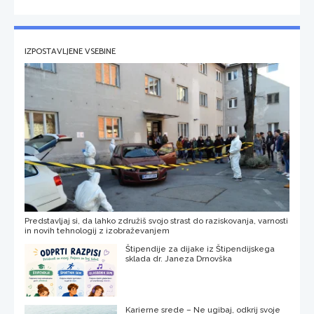
IZPOSTAVLJENE VSEBINE
Predstavljaj si, da lahko združiš svojo strast do raziskovanja, varnosti
in novih tehnologij z izobraževanjem
Štipendije za dijake iz Štipendijskega
sklada dr. Janeza Drnovška
Karierne srede – Ne ugibaj, odkrij svoje