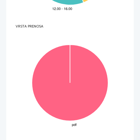
.   
V sivo polje ne pišite
.   
V sivo polje ne pišite
VRSTA PRENOSA
.   
V sivo polje ne pišite
P   
perforiran list