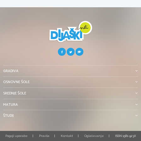
GRADIVA
OSNOVNE ŠOLE
SREDNJE ŠOLE
MATURA
ŠTUDIJ
Pogoji uporabe
Pravila
Kontakt
Oglaševanje
ISSN 1581-923X