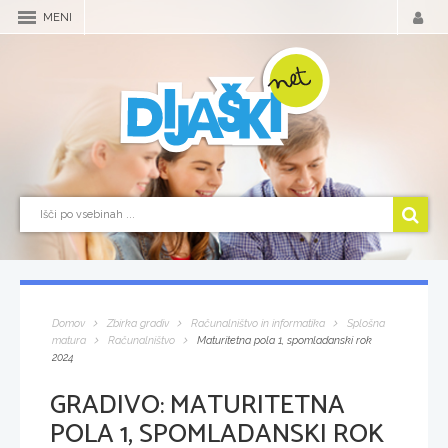
MENI
Domov
Zbirka gradiv
Računalništvo in informatika
Splošna
matura
Računalništvo
Maturitetna pola 1, spomladanski rok
2024
GRADIVO:
MATURITETNA
POLA 1, SPOMLADANSKI ROK