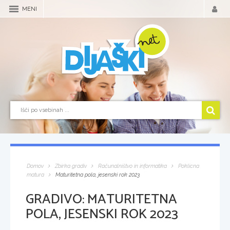
MENI
Domov
Zbirka gradiv
Računalništvo in informatika
Poklicna
matura
Maturitetna pola, jesenski rok 2023
GRADIVO:
MATURITETNA
POLA, JESENSKI ROK 2023