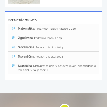
NAJNOVEJŠA GRADIVA
Matematika
: Predmetni izpitni katalog 2026
Zgodovina
: Podatki o izpitu 2025
Slovenščina
: Podatki o izpitu 2025
Slovenščina
: Podatki o izpitu 2024
Španščina
: Maturitetna pola 3, osnovna raven, spomladanski
rok 2021 (v italijanščini)