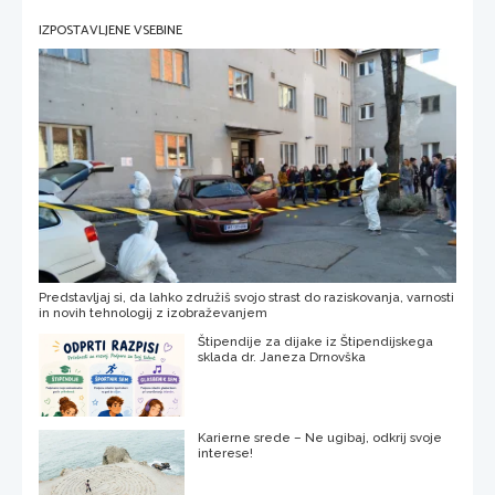
IZPOSTAVLJENE VSEBINE
Predstavljaj si, da lahko združiš svojo strast do raziskovanja, varnosti
in novih tehnologij z izobraževanjem
Štipendije za dijake iz Štipendijskega
sklada dr. Janeza Drnovška
Karierne srede – Ne ugibaj, odkrij svoje
interese!