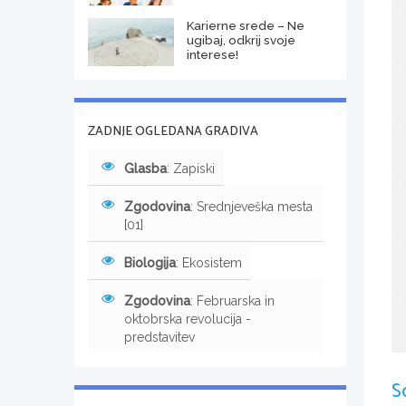
Karierne srede – Ne
ugibaj, odkrij svoje
interese!
ZADNJE OGLEDANA GRADIVA
Glasba
: Zapiski
Zgodovina
: Srednjeveška mesta
[01]
Biologija
: Ekosistem
Zgodovina
: Februarska in
oktobrska revolucija -
predstavitev
S