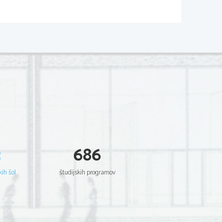
02*
  Scientia  Est  Potentia  Scientia  Est  Potentia
  Scientia  Est  Potentia  Scientia  Est  Potentia
  Scientia  Est  Potentia  Scientia  Est  Potentia
  Scientia  Est  Potentia  Scientia  Est  Potentia
  Scientia  Est  Potentia  Scientia  Est  Potentia
  Scientia  Est  Potentia  Scientia  Est  Potentia
  Scientia  Est  Potentia  Scientia  Est  Potentia
  Scientia  Est  Potentia  Scientia  Est  Potentia
  Scientia  Est  Potentia  Scientia  Est  Potentia
  Scientia  Est  Potentia  Scientia  Est  Potentia
  Scientia  Est  Potentia  Scientia  Est  Potentia
  Scientia  Est  Potentia  Scientia  Est  Potentia
  Scientia  Est  Potentia  Scientia  Est  Potentia
  Scientia  Est  Potentia  Scientia  Est  Potentia
  Scientia  Est  Potentia  Scientia  Est  Potentia
  Scientia  Est  Potentia  Scientia  Est  Potentia
  Scientia  Est  Potentia  Scientia  Est  Potentia
  Scientia  Est  Potentia  Scientia  Est  Potentia
  Scientia  Est  Potentia  Scientia  Est  Potentia
  Scientia  Est  Potentia  Scientia  Est  Potentia
3
686
  Scientia  Est  Potentia  Scientia  Est  Potentia
  Scientia  Est  Potentia  Scientia  Est  Potentia
  Scientia  Est  Potentia  Scientia  Est  Potentia
  Scientia  Est  Potentia  Scientia  Est  Potentia
kih šol
študijskih programov
  Scientia  Est  Potentia  Scientia  Est  Potentia
  Scientia  Est  Potentia  Scientia  Est  Potentia
  Scientia  Est  Potentia  Scientia  Est  Potentia
  Scientia  Est  Potentia  Scientia  Est  Potentia
  Scientia  Est  Potentia  Scientia  Est  Potentia
  Scientia  Est  Potentia  Scientia  Est  Potentia
  Scientia  Est  Potentia  Scientia  Est  Potentia
  Scientia  Est  Potentia  Scientia  Est  Potentia
  Scientia  Est  Potentia  Scientia  Est  Potentia
  Scientia  Est  Potentia  Scientia  Est  Potentia