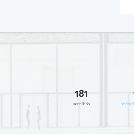
181
srednjih šol
srednje