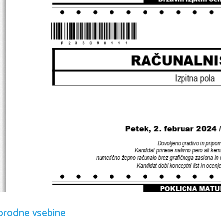
*P233C90111*
RAČUNALNI
Izpitna pola
Petek, 2. februar 2024 
Dovoljeno gradivo in pripo
Kandidat prinese nalivno pero ali kemi
numerično žepno računalo brez grafičnega zaslona in
Kandidat dobi konceptni list in ocenj
POKLICNA MATU
orodne vsebine