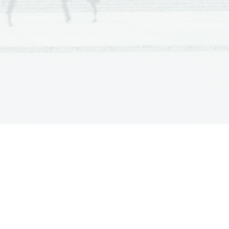
  Scientia  Est  Potentia  Scientia  Est  Potentia
  Scientia  Est  Potentia  Scientia  Est  Potentia
  Scientia  Est  Potentia  Scientia  Est  Potentia
  Scientia  Est  Potentia  Scientia  Est  Potentia
  Scientia  Est  Potentia  Scientia  Est  Potentia
  Scientia  Est  Potentia  Scientia  Est  Potentia
  Scientia  Est  Potentia  Scientia  Est  Potentia
  Scientia  Est  Potentia  Scientia  Est  Potentia
  Scientia  Est  Potentia  Scientia  Est  Potentia
  Scientia  Est  Potentia  Scientia  Est  Potentia
  Scientia  Est  Potentia  Scientia  Est  Potentia
  Scientia  Est  Potentia  Scientia  Est  Potentia
  Scientia  Est  Potentia  Scientia  Est  Potentia
  Scientia  Est  Potentia  Scientia  Est  Potentia
  Scientia  Est  Potentia  Scientia  Est  Potentia
  Scientia  Est  Potentia  Scientia  Est  Potentia
  Scientia  Est  Potentia  Scientia  Est  Potentia
  Scientia  Est  Potentia  Scientia  Est  Potentia
  Scientia  Est  Potentia  Scientia  Est  Potentia
  Scientia  Est  Potentia  Scientia  Est  Potentia
  Scientia  Est  Potentia  Scientia  Est  Potentia
  Scientia  Est  Potentia  Scientia  Est  Potentia
  Scientia  Est  Potentia  Scientia  Est  Potentia
  Scientia  Est  Potentia  Scientia  Est  Potentia
  Scientia  Est  Potentia  Scientia  Est  Potentia
  Scientia  Est  Potentia  Scientia  Est  Potentia
  Scientia  Est  Potentia  Scientia  Est  Potentia
  Scientia  Est  Potentia  Scientia  Est  Potentia
  Scientia  Est  Potentia  Scientia  Est  Potentia
  Scientia  Est  Potentia  Scientia  Est  Potentia
  Scientia  Est  Potentia  Scientia  Est  Potentia
  Scientia  Est  Potentia  Scientia  Est  Potentia
  Scientia  Est  Potentia  Scientia  Est  Potentia
  Scientia  Est  Potentia  Scientia  Est  Potentia
  Scientia  Est  Potentia  Scientia  Est  Potentia
  Scientia  Est  Potentia  Scientia  Est  Potentia
  Scientia  Est  Potentia  Scientia  Est  Potentia
  Scientia  Est  Potentia  Scientia  Est  Potentia
  Scientia  Est  Potentia  Scientia  Est  Potentia