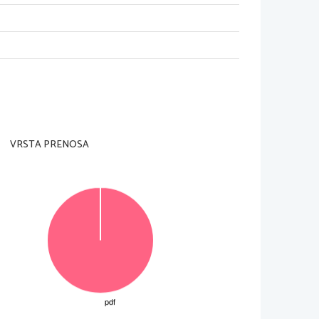
adzorni učitelj tega ne dovoli
.
na ocenjevalni obrazec in na konceptni list. 
, 
drugi del pa 
4 
strukturirane naloge
. 
Število točk
, 
Za posamezno nalogo je število točk navedeno 
VRSTA PRENOSA
v izpitno polo v za to predvideni prostor
. Pišite 
tljivi zapisi in nejasni popravki bodo ocenjeni z 
enjevanju ne upoštevajo
.
tata z vsemi vmesnimi računi in sklepi
. 
Če ste 
alec oceni.
© Državni izpitni center
Vse pravice pridržane
.