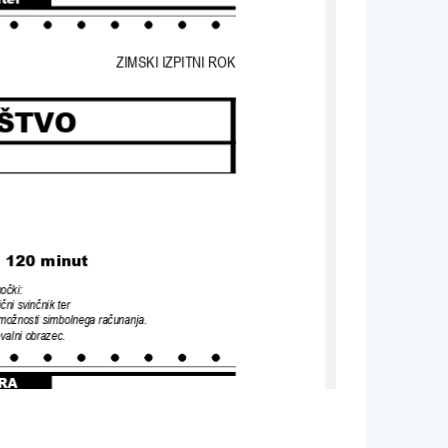
ZIMSKI IZPITNI ROK
ŠTVO
/ 120 minut
močki
:
čni svinčnik ter 
 možnosti simbolnega računanja
.
evalni obrazec
.
RA