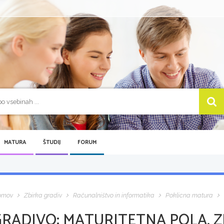
MATURA
ŠTUDIJ
FORUM
omov
Zbirka gradiv
Računalništvo in informatika
Poklicna matura
GRADIVO:
MATURITETNA POLA, Z