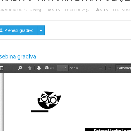
NA VOLJO OD:
14.02.2025
ŠTEVILO OGLEDOV: 32
ŠTEVILO PRENOSO
Skrij/prikaži meni
Prenesi gradivo
sebina gradiva
Stran:
od 16
Preklopi
Najdi
Nazaj
Naprej
Pomanjšaj
Povečaj
stransko
vrstico
Državni izpitni ce