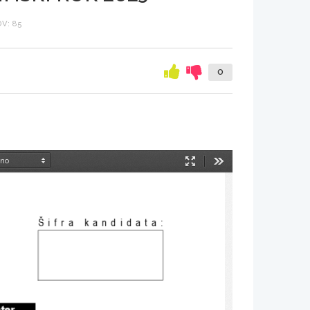
V: 85
0
Način
Orodja
predstavitve
Šifra kandidata
:
nter