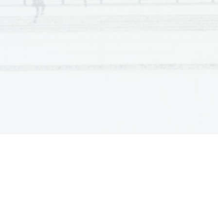
следовала расписанному
по часам режиму дня, который 
в должность. Считая работу нормальным состоянием орг
себе лениться, и в шестидесятилетнем возрасте в её дн
«Я работаю как
лошадь».
Для того, чтобы в размеренном
запланированные дела, Екатерина II просыпалась в 05.0
Российской империей.
Принимая во внимание, что не у всех биологические час
Екатерина II снисходительно относилась к сравнительно
появлялись в её покоях, чтобы сменить воду в графине то
собственноручно приготовленный кофе по
-
турецки. Имп
зазорного в том, чтобы что
-
то делать самой, по собствен
такой, что из оставшейся на дне гущи заваривали себе п
истопники. Кроме крепчайшего утреннего напитка, пропо
порошка на пять чашек, она любила самостоятельно рас
До 08:00 утра Екатерина II занималась личными делами
друзьям
-
философам и европейским монархам, делала зап
сказки, пьесы, комические рассказы и даже либретто, на
спектакли. Вообще императрица испытывала маниакальну
на бумаге все свои мысли и поручения, государственные
день, проведённый без пера в руке, прожит впустую. Ка
лежал строго на сво
ём месте, так что в сво
ём рабочем пр
ориентироваться с закрытыми глазами.
В 09:00 начиналась государст
венная служба, открывав
ша
секретарями и чиновниками высшего ранга, каждый из ко
часы при
ёма, и в случае непунктуальности мог поплати
общения с высшим руководством ст
раны длилась три ча
Ознакомившись с последними новостями и предложениям
посвящала своему туалету. Ценившая естественность в