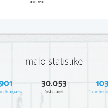
*M20229211
2/12 
A) BRALNO RAZUMEVANJ
E 
Задание 1.
Прочитайте текст.
Что успевала сделать Екатерина I
malo statistike
901
30.053
10
šolskih programov
število datotek
fakultet in viso
Урождённая немка императрица Екатерина II во всём лю