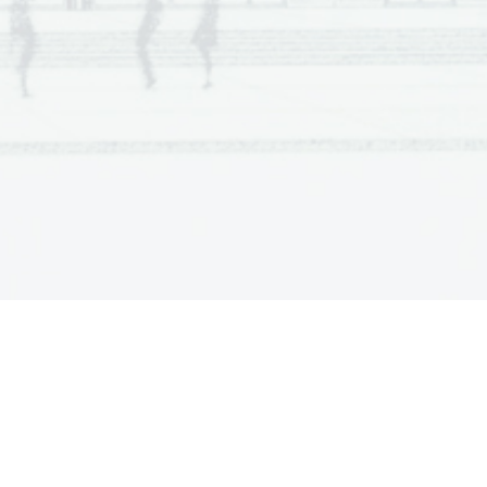
установила сразу же после вступления 
анизма, правительница не позволяла 
евнике появилась знаменитая фраза: 
 темпе успевать выполнять все 
0 утра и начинала управлять огромной 
ы настроены на ритм «жаворонка», 
 позднему пробуждению слуг, которые 
гда, когда она уже успела испить 
ератрица вообще не
видела ничего 
ному вкусу. К примеру, кофе она пила 
ить
ё
сначала лакеи, а потом уже 
рция которого соответствовала фунту 
тапливать камин.
: писала письма своим многочисленным 
иси в дневнике, а ин
огда сочиняла 
 основе которых при дворе ставились 
ю страсть к письму, она фиксировала 
 проекты и 
напоминания и считала, что 
ждый листик на столе правительницы 
остранстве она могла 
яся встречами с министрами, 
торых имел свои постоянные дни и 
ться своей должностью. Церемония 
са.
и, полдень Екатерина Великая 
 общении и во внешнем виде
,