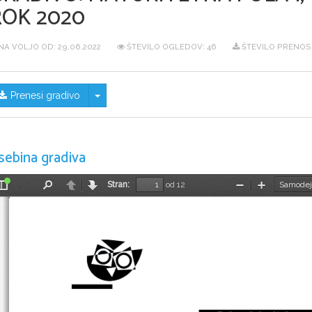
ROK 2020
NA VOLJO OD:
29.06.2022
ŠTEVILO OGLEDOV: 46
ŠTEVILO PRENOSO
Skrij/prikaži meni
Prenesi gradivo
sebina gradiva
Stran:
od 12
Preklopi
Najdi
Nazaj
Naprej
Pomanjšaj
Povečaj
stransko
vrstico