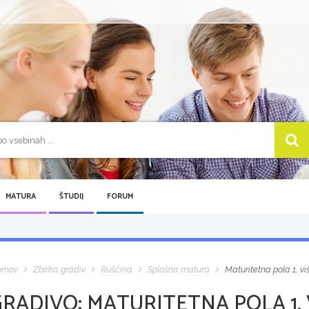
MATURA
ŠTUDIJ
FORUM
omov
Zbirka gradiv
Ruščina
Splošna matura
Maturitetna pola 1, vi
GRADIVO:
MATURITETNA POLA 1, 