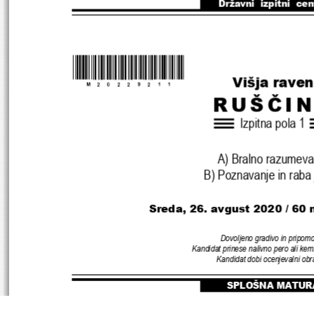
Državni  izpitni  ce
*M20229211
* 
Višja rave
RUŠČI
Izpitna pola 
1
A
) Bralno razumeva
B) 
Poznavanje in raba 
Sreda
, 
26
. 
avgust 
2020 / 60 
Dovoljeno gradivo in pripomo
Kandidat prinese nalivno pero ali kem
Kandidat dobi ocenjevalni ob
SPLOŠNA MATUR