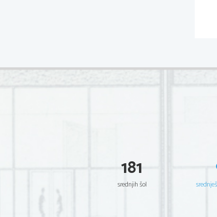
181
srednjih šol
srednje