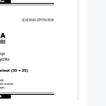
nter
JESENSKI IZPITNI ROK
n
NA
nje
jezika
minut 
(
35 + 
25
)
čki
:
ični svinčnik
.
razec
.
A