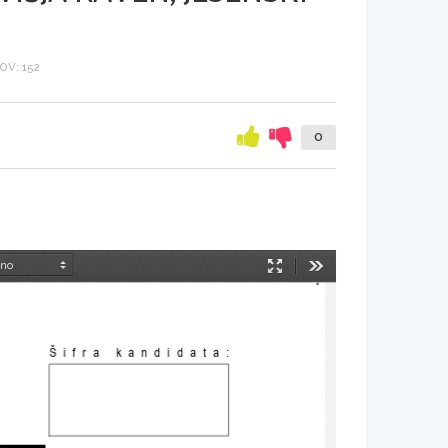
V: 152
0
Način
Orodja
predstavitve
Šifra kandidata
: