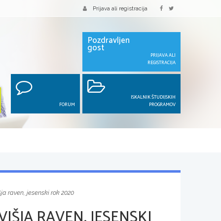
Prijava ali registracija
Pozdravljen
gost
PRIJAVA ALI
REGISTRACIJA
ISKALNIK ŠTUDIJSKIH
FORUM
PROGRAMOV
šja raven, jesenski rok 2020
VIŠJA RAVEN, JESENSKI