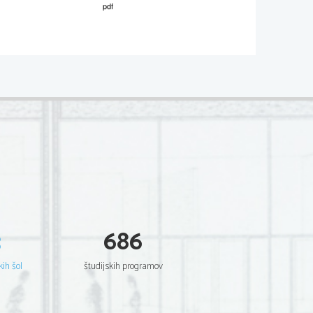
02
*
.
V sivo polje ne pišite
I, вставая в 5 утра.
3
686
kih šol
študijskih programov
била порядок и с педантичностью 