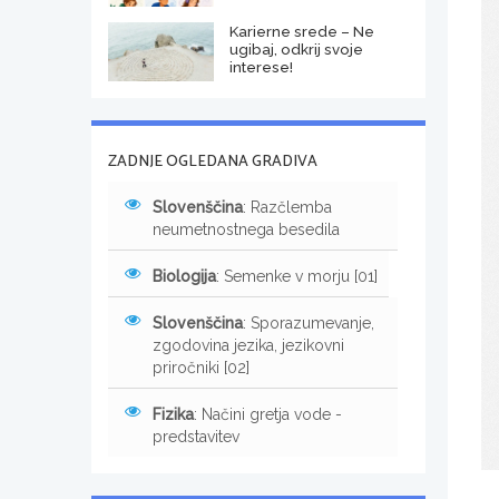
Karierne srede – Ne
ugibaj, odkrij svoje
interese!
ZADNJE OGLEDANA GRADIVA
Slovenščina
: Razčlemba
neumetnostnega besedila
Biologija
: Semenke v morju [01]
Slovenščina
: Sporazumevanje,
zgodovina jezika, jezikovni
priročniki [02]
Fizika
: Načini gretja vode -
predstavitev