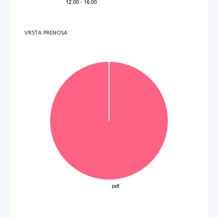
V sivo polje ne pišite
.   
V sivo polje ne pišite
VRSTA PRENOSA
.   
V sivo polje ne pišite
P   
perforiran list