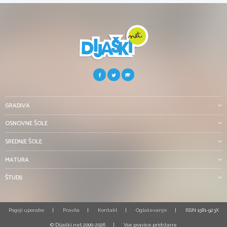
GRADIVA
OSNOVNE ŠOLE
SREDNJE ŠOLE
MATURA
ŠTUDIJ
Pogoji uporabe
Pravila
Kontakt
Oglaševanje
ISSN 1581-923X
© Dijaški.net 2000-2026
Vse pravice pridržane