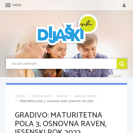
MENI
Domov
Zbirka gradiv
Ruščina
Splošna matura
Maturitetna pola 3, osnovna raven, jesenski rok 2022
GRADIVO:
MATURITETNA
POLA 3, OSNOVNA RAVEN,
JESENSKI ROK 2022