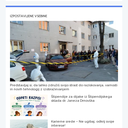
IZPOSTAVLJENE VSEBINE
Predstavljaj si, da lahko združiš svojo strast do raziskovanja, varnosti
in novih tehnologij z izobraževanjem
Štipendije za dijake iz Štipendijskega
sklada dr. Janeza Drnovška
Karierne srede – Ne ugibaj, odkrij svoje
interese!