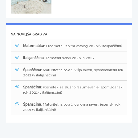
NAJNOVEJŠA GRADIVA
Matematika
: Predmetni izpitni katalog 2026 (v italijanščini)
Italijanščina
: Tematski sklop 2026 in 2027
Španščina
: Maturitetna pola 1, višja raven, spomladanski rok
2021 (v italijanščini)
Španščina
: Posnetek za slušno razumevanje, spomladanski
rok 2021 (v italijanščini)
Španščina
: Maturitetna pola 1, osnovna raven, jesenski rok
2021 (v italijanščini)