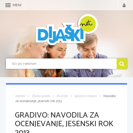
MENI
Domov
Zbirka gradiv
Ruščina
Splošna matura
Navodila
za ocenjevanje, jesenski rok 2013
GRADIVO:
NAVODILA ZA
OCENJEVANJE, JESENSKI ROK
2013