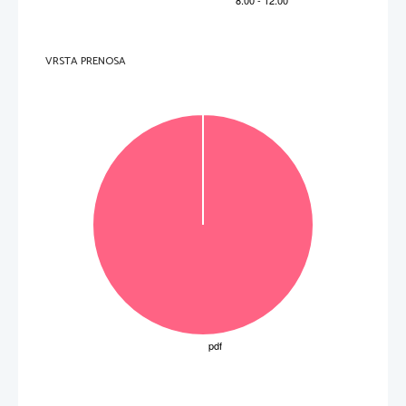
3. naloga 
Vpr. 
To
č
ke
Rešitev                                                                       Dodatna                                                                       navodila                                                                       
1 

очистите
1 

1 
положите
2 

1 
сделайте
3 
1 

добавьте
4 
1 

налейте
5 
1 

выпекайте
6 
VRSTA PRENOSA
1 

подавайте
7 
Skupaj
7 
Skupno število to
č
k izpitne pole 1 OR: 16 + 24 = 40