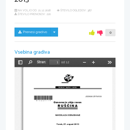
NA VOLJO OD:
21.12.2018
ŠTEVILO OGLEDOV: 387
ŠTEVILO PRENOSOV: 220
Skrij/prikaži meni
Prenesi gradivo
0
Vsebina gradiva
Stran:
od 12
Preklopi
Najdi
Pomanjšaj
Povečaj
Orodja
stransko
vrstico
Državni  izpitni  center
*M13229114*
JESENSKI IZPITNI ROK
Osnovna in višja raven
RUŠ
Č
INA
NAVODILA ZA OCENJEVANJE
Torek, 27. avgust 2013