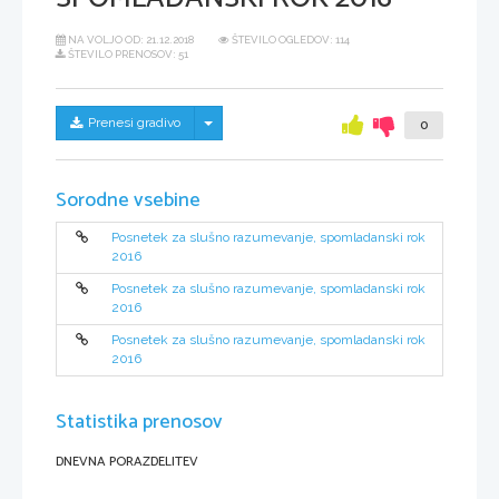
NA VOLJO OD:
21.12.2018
ŠTEVILO OGLEDOV: 114
ŠTEVILO PRENOSOV: 51
Skrij/prikaži meni
Prenesi gradivo
0
Sorodne vsebine
Posnetek za slušno razumevanje, spomladanski rok
2016
Posnetek za slušno razumevanje, spomladanski rok
2016
Posnetek za slušno razumevanje, spomladanski rok
2016
Statistika prenosov
DNEVNA PORAZDELITEV