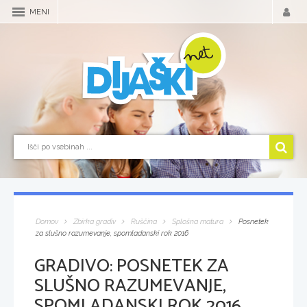
MENI
Domov
Zbirka gradiv
Ruščina
Splošna matura
Posnetek
za slušno razumevanje, spomladanski rok 2016
GRADIVO:
POSNETEK ZA
SLUŠNO RAZUMEVANJE,
SPOMLADANSKI ROK 2016